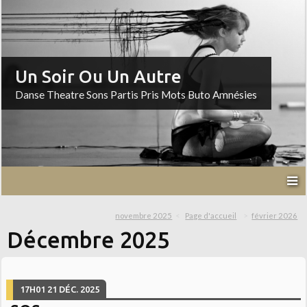
Un Soir Ou Un Autre
Danse Theatre Sons Partis Pris Mots Buto Amnésies
novembre 2025
Page d'accueil
février 2026
Décembre 2025
17H01
21
DÉC. 2025