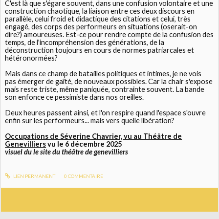
C'est là que s'égare souvent, dans une confusion volontaire et une
construction chaotique, la liaison entre ces deux discours en
parallèle, celui froid et didactique des citations et celui, très
engagé, des corps des performeurs en situations (oserait-on
dire?) amoureuses. Est-ce pour rendre compte de la confusion des
temps, de l'incompréhension des générations, de la
déconstruction toujours en cours de normes patriarcales et
hétéronormées?
Mais dans ce champ de batailles politiques et intimes, je ne vois
pas émerger de gaîté, de nouveaux possibles. Car la chair s'expose
mais reste triste, même paniquée, contrainte souvent. La bande
son enfonce ce pessimiste dans nos oreilles.
Deux heures passent ainsi, et l'on respire quand l'espace s'ouvre
enfin sur les performeurs... mais vers quelle libération?
Occupations de Séverine Chavrier, vu au Théâtre de
Genevilliers
vu le 6 décembre 2025
visuel du le site du théâtre de genevilliers
LIEN PERMANENT
0
COMMENTAIRE