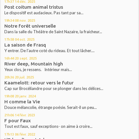
17h37
14
déc. 2025
Post coitum animal tristus
Le dispositif est audacieux. Pas tant par sa...
19h34
08
nov. 2025
Notre forêt universelle
Dans la salle du Théâtre de Saint Nazaire, la fraicheur...
17h58
04
oct. 2025
La saison de Frasq
Y entrer. De l'autre coté du rideau. Et tout lâcher....
16h44
20
sept. 2025
River deep, Mountain high
Yeux clos, je ressens. Intérieur mais...
20h36
20
juil. 2025
Kaamelott: retour vers le futur
Cap sur Brocéliandre pour se plonger dans les délices...
19h08
20
janv. 2024
H comme la Vie
Douce mélancolie, étrange poésie. Serait-il un peu...
21h06
14
févr. 2023
F pour Faux
Tout est faux, sauf exceptions- on aime à croire...
17h13
06
févr. 2022