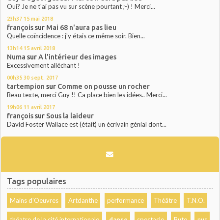
Oui? Je ne t'ai pas vu sur scène pourtant ;-) ! Merci...
23h37
15
mai 2018
françois
sur
Mai 68 n'aura pas lieu
Quelle coïncidence : j'y étais ce même soir. Bien...
13h14
15
avril 2018
Numa
sur
A l'intérieur des images
Excessivement alléchant !
00h35
30
sept. 2017
tartempion
sur
Comme on pousse un rocher
Beau texte, merci Guy !! Ca place bien les idées.. Merci...
19h06
11
avril 2017
françois
sur
Sous la laideur
David Foster Wallace est (était) un écrivain génial dont...
Tags populaires
Mains d'Oeuvres
Artdanthe
performance
Théâtre
T.N.O.
théatre de la cité internationale
danse
spectacle
Buto
nus