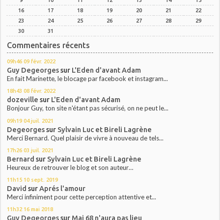
16
17
18
19
20
21
22
23
24
25
26
27
28
29
30
31
Commentaires récents
09h46
09
févr. 2022
Guy Degeorges
sur
L'Eden d'avant Adam
En fait Marinette, le blocage par facebook et instagram...
18h43
08
févr. 2022
dozeville
sur
L'Eden d'avant Adam
Bonjour Guy, ton site n'étant pas sécurisé, on ne peut le...
09h19
04
juil. 2021
Degeorges
sur
Sylvain Luc et Bireli Lagrène
Merci Bernard. Quel plaisir de vivre à nouveau de tels...
17h26
03
juil. 2021
Bernard
sur
Sylvain Luc et Bireli Lagrène
Heureux de retrouver le blog et son auteur…
11h15
10
sept. 2019
David
sur
Aprés l'amour
Merci infiniment pour cette perception attentive et...
11h32
16
mai 2018
Guy Degeorges
sur
Mai 68 n'aura pas lieu