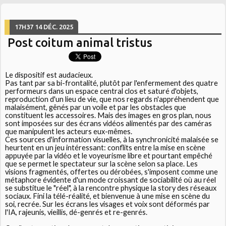
17H37
14
DÉC. 2025
Post coitum animal tristus
Le dispositif est audacieux.
Pas tant par sa bi-frontalité, plutôt par l'enfermement des quatre
performeurs dans un espace central clos et saturé d'objets,
reproduction d'un lieu de vie, que nos regards n'appréhendent que
malaisément, gênés par un voile et par les obstacles que
constituent les accessoires. Mais des images en gros plan, nous
sont imposées sur des écrans vidéos alimentés par des caméras
que manipulent les acteurs eux-mêmes.
Ces sources d'information visuelles, à la synchronicité malaisée se
heurtent en un jeu intéressant: conflits entre la mise en scène
appuyée par la vidéo et le voyeurisme libre et pourtant empêché
que se permet le spectateur sur la scène selon sa place. Les
visions fragmentés, offertes ou dérobées, s'imposent comme une
métaphore évidente d'un mode croissant de sociabilité où au réel
se substitue le "réel", à la rencontre physique la story des réseaux
sociaux. Fini la télé-réalité, et bienvenue à une mise en scène du
soi, recrée. Sur les écrans les visages et voix sont déformés par
l'IA, rajeunis, vieillis, dé-genrés et re-genrés.