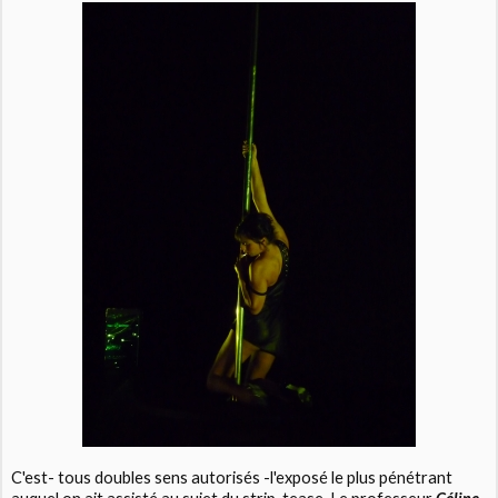
C'est- tous doubles sens autorisés -l'exposé le plus pénétrant