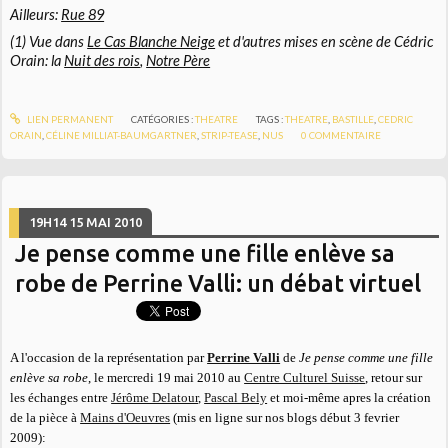
Ailleurs:
Rue 89
(1) Vue dans
Le Cas Blanche Neige
et d'autres mises en scène de Cédric
Orain: la
Nuit des rois
,
Notre Père
LIEN PERMANENT
CATÉGORIES :
THEATRE
TAGS :
THEATRE
,
BASTILLE
,
CEDRIC
ORAIN
,
CÉLINE MILLIAT-BAUMGARTNER
,
STRIP-TEASE
,
NUS
0
COMMENTAIRE
19H14
15
MAI 2010
Je pense comme une fille enlève sa
robe de Perrine Valli: un débat virtuel
A l'occasion de la représentation par
Perrine Valli
de
Je pense comme une fille
enlève sa robe
, le mercredi 19 mai 2010 au
Centre Culturel Suisse
, retour sur
les échanges entre
Jérôme Delatour
,
Pascal Bely
et moi-même apres la création
de la pièce à
Mains d'Oeuvres
(mis en ligne sur nos blogs début 3 fevrier
2009):