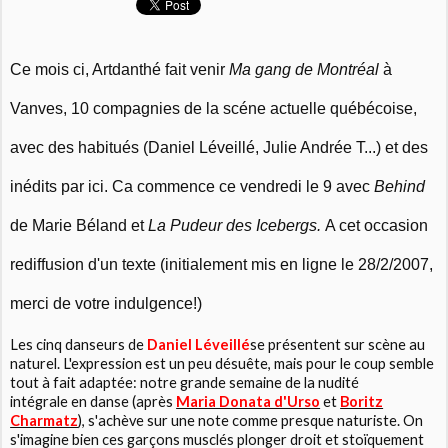
Ce mois ci,
Artdanthé
fait venir
Ma gang de Montréal
à
Vanves, 10 compagnies de la scéne actuelle québécoise,
avec des habitués (Daniel Léveillé,
Julie Andrée T
...) et des
inédits par ici. Ca commence ce vendredi le 9 avec
Behind
de Marie Béland et
La Pudeur des Icebergs.
A cet occasion
rediffusion d'un texte (initialement mis en ligne le 28/2/2007,
merci de votre indulgence!)
Les cinq danseurs de
Daniel Léveillé
se présentent sur scène au
naturel. L'expression est un peu désuête, mais pour le coup semble
tout à fait adaptée: notre grande semaine de la nudité
intégrale en danse (après
Maria Donata d'Urso
et
Boritz
Charmatz
), s'achève sur une note comme presque naturiste. On
s'imagine bien ces garçons musclés plonger droit et stoïquement