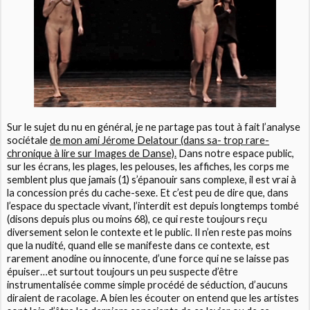
Sur le sujet du nu en général, je ne partage pas tout à fait l’analyse
sociétale
de mon ami Jérome Delatour (dans sa- trop rare-
chronique à lire sur Images de Danse).
Dans notre espace public,
sur les écrans, les plages, les pelouses, les affiches, les corps me
semblent plus que jamais (1) s’épanouir sans complexe, il est vrai à
la concession prés du cache-sexe. Et c’est peu de dire que, dans
l’espace du spectacle vivant, l’interdit est depuis longtemps tombé
(disons depuis plus ou moins 68), ce qui reste toujours reçu
diversement selon le contexte et le public. Il n’en reste pas moins
que la nudité, quand elle se manifeste dans ce contexte, est
rarement anodine ou innocente, d’une force qui ne se laisse pas
épuiser…et surtout toujours un peu suspecte d’être
instrumentalisée comme simple procédé de séduction, d’aucuns
diraient de racolage. A bien les écouter on entend que les artistes