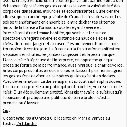
avec la charge visuelle du nu, tout en parvenant par moment à s’en
échapper. L’âpreté des gestes contraste avec la vulnérabilité des
corps des danseuses, étourdies et étourdissantes. L’une d’entre
elle évoque un archétype juvénile de Cranach, c’est de saison. Les
soli se transforment en ensembles, entre décharges et temps
lents, de la transe à l’unisson, sous le regard sévère et
intermittent d’une femme habillée, qui semble jeter sur ce
spectacle un regard sévère et distancié du haut de siècles de
civilisation, pour jauger et accuser. Des mouvements incessants
tournoient à contre jour. La fureur ou la frustration manifestent,
s’épuisent en chutes, les jambes rougissent et la peau marque.
Dans la mise à l’épreuve de l’interprète, on approche quelque
chose de l’ordre de la performance, aussi vrai que la chair dévoilée.
Si les corps présentés en eux-mêmes ne laissent plus rien imaginer,
les gestes font deviner les tempêtes qui les agitent en dedans.
Avec détermination, La danse apparait ici tout sauf sophistiquée:
frustre et corporelle à un point qui peut troubler, voire susciter le
rejet. D’un dépouillement entêté, l’énergie travaille le sujet jusqu’à
l’épuisement, pratique une politique de terre brulée. C’est à
prendre ou à laisser.
Guy
C’était
Who Too
d’United C
, présenté en Mars à Vanves au
festival
Artdanthé