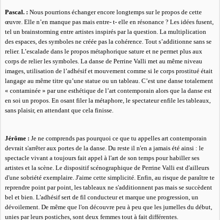
Pascal. :
Nous pourrions échanger encore longtemps sur le propos de cette
œuvre. Elle n’en manque pas mais entre- t- elle en résonance ? Les idées fusent,
tel un brainstorming entre artistes inspirés par la question. La multiplication
des espaces, des symboles ne créée pas la cohérence. Tout s’additionne sans se
relier. L’escalade dans le propos métaphorique sature et ne permet plus aux
corps de relier les symboles. La danse de Perrine Valli met au même niveau
images, utilisation de l’adhésif et mouvement comme si le corps prostitué était
langage au même titre qu’une statue ou un tableau. C’est une danse totalement
« contaminée » par une esthétique de l’art contemporain alors que la danse est
en soi un propos. En osant filer la métaphore, le spectateur enfile les tableaux,
sans plaisir, en attendant que cela finisse.
Jérôme :
Je ne comprends pas pourquoi ce que tu appelles art contemporain
devrait s'arrêter aux portes de la danse. Du reste il n'en a jamais été ainsi : le
spectacle vivant a toujours fait appel à l'art de son temps pour habiller ses
artistes et la scène. Le dispositif scénographique de Perrine Valli est d'ailleurs
d'une sobriété exemplaire. J'aime cette simplicité. Enfin, au risque de paraître te
reprendre point par point, les tableaux ne s'additionnent pas mais se succèdent
bel et bien. L'adhésif sert de fil conducteur et marque une progression, un
dévoilement. De même que l'on découvre peu à peu que les jumelles du début,
unies par leurs postiches, sont deux femmes tout à fait différentes.