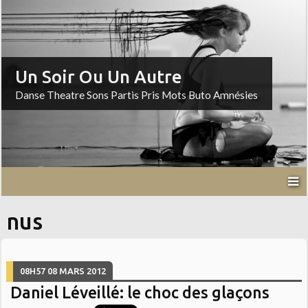
Un Soir Ou Un Autre
Danse Theatre Sons Partis Pris Mots Buto Amnésies
nus
08H57
08
MARS 2012
Daniel Léveillé: le choc des glaçons