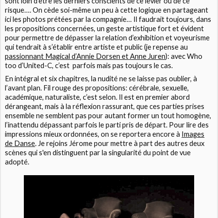
sont loin d’être les derniers conscients de ce levier ou de ce
risque…. On cède soi-même un peu à cette logique en partageant
ici les photos prétées par la compagnie… Il faudrait toujours, dans
les propositions concernées, un geste artistique fort et évident
pour permettre de dépasser la relation d’exhibition et voyeurisme
qui tendrait à s’établir entre artiste et public (je repense au
passionnant Magical d’Annie Dorsen et Anne Juren
): avec Who
too d’United-C, c’est parfois mais pas toujours le cas.
En intégral et six chapitres, la nudité ne se laisse pas oublier, à
l’avant plan. Fil rouge des propositions: cérébrale, sexuelle,
académique, naturaliste, c’est selon. Il est en premier abord
dérangeant, mais à la réflexion rassurant, que ces parties prises
ensemble ne semblent pas pour autant former un tout homogène,
l’inattendu dépassant parfois le parti pris de départ. Pour lire des
impressions mieux ordonnées, on se reportera encore à
Images
de Danse
. Je rejoins Jérome pour mettre à part des autres deux
scènes qui s'en distinguent par la singularité du point de vue
adopté.