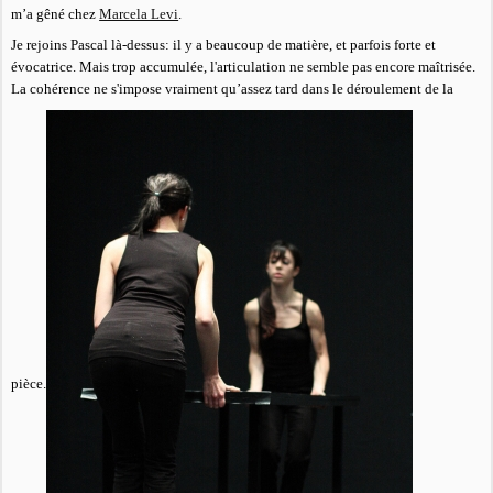
m’a gêné chez
Marcela Levi
.
Je rejoins Pascal là-dessus: il y a beaucoup de matière, et parfois forte et
évocatrice. Mais trop accumulée, l'articulation ne semble pas encore maîtrisée.
La cohérence ne s'impose vraiment qu’assez tard dans le déroulement de la
pièce.