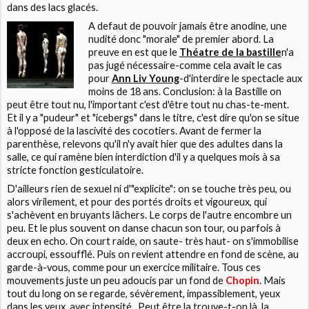
dans des lacs glacés.
A defaut de pouvoir jamais être anodine, une
nudité donc "morale" de premier abord. La
preuve en est que le
Théatre de la bastille
n'a
pas jugé nécessaire-comme cela avait le cas
pour
Ann Liv Young
-d'interdire le spectacle aux
moins de 18 ans. Conclusion: à la Bastille on
peut être tout nu, l'important c'est d'être tout nu chas-te-ment.
Et il y a "pudeur" et "icebergs" dans le titre, c'est dire qu'on se situe
à l'opposé de la lascivité des cocotiers. Avant de fermer la
parenthèse, relevons qu'il n'y avait hier que des adultes dans la
salle, ce qui ramène bien interdiction d'il y a quelques mois à sa
stricte fonction gesticulatoire.
D'ailleurs rien de sexuel ni d'"explicite": on se touche très peu, ou
alors virilement, et pour des portés droits et vigoureux, qui
s'achèvent en bruyants lâchers. Le corps de l'autre encombre un
peu. Et le plus souvent on danse chacun son tour, ou parfois à
deux en echo. On court raide, on saute- très haut- on s'immobilise
accroupi, essoufflé. Puis on revient attendre en fond de scène, au
garde-à-vous, comme pour un exercice militaire. Tous ces
mouvements juste un peu adoucis par un fond de
Chopin
. Mais
tout du long on se regarde, sévèrement, impassiblement, yeux
dans les yeux, avec intensité...Peut être la trouve-t-on là, la