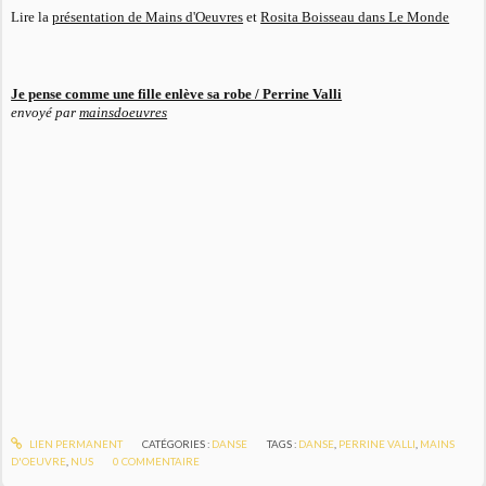
Lire la
présentation de Mains d'Oeuvres
et
Rosita Boisseau dans Le Monde
Je pense comme une fille enlève sa robe / Perrine Valli
envoyé par
mainsdoeuvres
LIEN PERMANENT
CATÉGORIES :
DANSE
TAGS :
DANSE
,
PERRINE VALLI
,
MAINS
D'OEUVRE
,
NUS
0
COMMENTAIRE