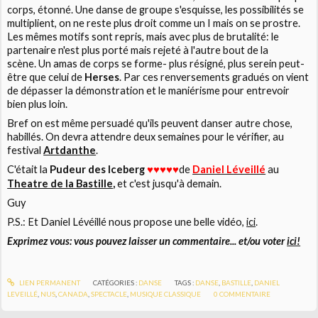
corps, étonné. Une danse de groupe s'esquisse, les possibilités se
multiplient, on ne reste plus droit comme un I mais on se prostre.
Les mêmes motifs sont repris, mais avec plus de brutalité: le
partenaire n'est plus porté mais rejeté à l'autre bout de la
scène. Un amas de corps se forme- plus résigné, plus serein peut-
être que celui de
Herses
. Par ces renversements gradués on vient
de dépasser la démonstration et le maniérisme pour entrevoir
bien plus loin.
Bref on est même persuadé qu'ils peuvent danser autre chose,
habillés. On devra attendre deux semaines pour le vérifier, au
festival
Artdanthe
.
C'était la
Pudeur des Iceberg
♥
de
Daniel Léveillé
au
♥
♥♥
♥
Theatre de la Bastille
,
et c'est jusqu'à demain.
Guy
P.S.: Et Daniel Lévéillé nous propose une belle vidéo,
ici
.
Exprimez vous: vous pouvez laisser un commentaire... et/ou voter
ici!
LIEN PERMANENT
CATÉGORIES :
DANSE
TAGS :
DANSE
,
BASTILLE
,
DANIEL
LEVEILLÉ
,
NUS
,
CANADA
,
SPECTACLE
,
MUSIQUE CLASSIQUE
0
COMMENTAIRE