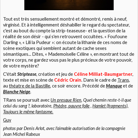
Tout est très sensuellement montré et démontré, remis à neuf,
virginisé. Et à intelligemment déshabiller le regard du spectateur,
c'est au bout du compte la strip-teaseuse- et la question de la
réalité de son désir - qui s'en retrouvent occultées. « Foufoune
Darling », « Lili la Pudeur »: on écoute la lithanie de ces noms de
scène exotiques qui semblent autant de cache sexes
sémantiques... Dites, « Mademoiselle Céline », en montrant tout de
votre corps, ne gardez vous pas le plus précieux de votre pouvoir,
de votre mystère?
C'était
Striptease
, création et jeu de
Céline Milliat-Baumgartner
,
texte et mise en scène de
Cédric Orain
. Dans le cadre de
Trans,
au
théatre de la Bastille
, ce soir encore. Précédé de
Manque
et de
Blanche Neige
.
TRans se poursuit avec
Un presque Rien
, Quel chemin reste-t-il que
celui du sang ?, laboratoire,
Phèdre, pauvre folle
,
Hamlet (fragments),
Toujours le même fantasme.
Guy
photos par Denis Arlot, avec l'aimable autorisation de la compagnie
Jean Michel Rabeux