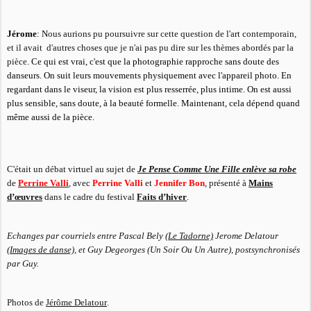
Jérome
: N
ous aurions pu poursuivre sur cette question de l'art contemporain,
et il avait
d'autres choses que je n'ai pas pu dire sur les thèmes abordés par la
pièce.
Ce qui est vrai, c'est que la photographie rapproche sans doute des
danseurs. On suit leurs mouvements physiquement avec l'appareil photo. En
regardant dans le viseur, la vision est plus resserrée, plus intime. On est aussi
plus sensible, sans doute, à la beauté formelle. Maintenant, cela dépend quand
même aussi de la pièce.
C'était un débat virtuel au sujet de
Je Pense Comme Une Fille enlève sa robe
de
Perrine Valli
, avec
Perrine Valli
et
Jennifer Bon
, présenté à
Mains
d’œuvres
dans le cadre du festival
Faits d’hiver
.
Echanges par courriels entre Pascal Bely (
Le Tadorne)
Jerome Delatour
(
Images de danse),
et Guy Degeorges (Un Soir Ou Un Autre), postsynchronisés
par Guy.
Photos de
Jérôme Delatour
.