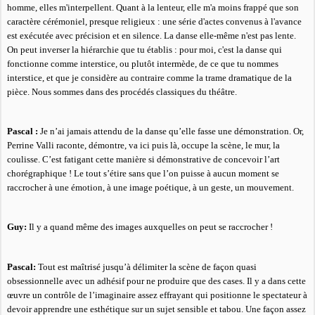
homme, elles m'interpellent. Quant à la lenteur, elle m'a moins frappé que son
caractère cérémoniel, presque religieux : une série d'actes convenus à l'avance
est exécutée avec précision et en silence. La danse elle-même n'est pas lente.
On peut inverser la hiérarchie que tu établis : pour moi, c'est la danse qui
fonctionne comme interstice, ou plutôt intermède, de ce que tu nommes
interstice, et que je considère au contraire comme la trame dramatique de la
pièce. Nous sommes dans des procédés classiques du théâtre.
Pascal :
Je n’ai jamais attendu de la danse qu’elle fasse une démonstration. Or,
Perrine Valli raconte, démontre, va ici puis là, occupe la scène, le mur, la
coulisse. C’est fatigant cette manière si démonstrative de concevoir l’art
chorégraphique ! Le tout s’étire sans que l’on puisse à aucun moment se
raccrocher à une émotion, à une image poétique, à un geste, un mouvement.
Guy:
Il y a quand même des images auxquelles on peut se raccrocher !
Pascal:
Tout est maîtrisé jusqu’à délimiter la scène de façon quasi
obsessionnelle avec un adhésif pour ne produire que des cases. Il y a dans cette
œuvre un contrôle de l’imaginaire assez effrayant qui positionne le spectateur à
devoir apprendre une esthétique sur un sujet sensible et tabou. Une façon assez