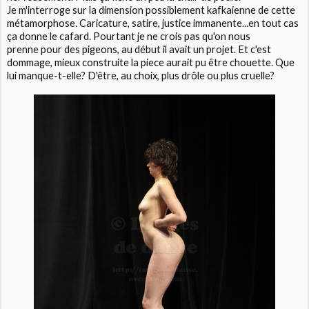
Je m'interroge sur la dimension possiblement kafkaienne de cette
métamorphose. Caricature, satire, justice immanente...en tout cas
ça donne le cafard. Pourtant je ne crois pas qu'on nous
prenne pour des pigeons, au début il avait un projet. Et c'est
dommage, mieux construite la piece aurait pu être chouette. Que
lui manque-t-elle? D'être, au choix, plus drôle ou plus cruelle?