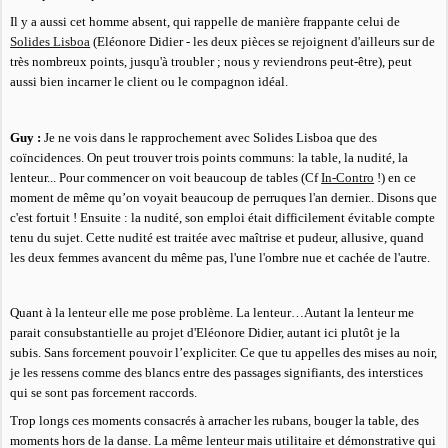
Il y a aussi cet homme absent, qui rappelle de manière frappante celui de
Solides Lisboa
(Eléonore Didier - les deux pièces se rejoignent d'ailleurs sur de
très nombreux points, jusqu'à troubler ; nous y reviendrons peut-être), peut
aussi bien incarner le client ou le compagnon idéal.
Guy :
Je ne vois dans le rapprochement avec Solides Lisboa que des
coïncidences. On peut trouver trois points communs: la table, la nudité, la
lenteur... Pour commencer on voit beaucoup de tables (Cf
In-Contro
!) en ce
moment de même qu’on voyait beaucoup de perruques l'an dernier.. Disons que
c'est fortuit ! Ensuite : la nudité, son emploi était difficilement évitable compte
tenu du sujet. Cette nudité est traitée avec maîtrise et pudeur, allusive, quand
les deux femmes avancent du même pas, l'une l'ombre nue et cachée de l'autre.
Quant à la lenteur elle me pose problème. La lenteur…Autant la lenteur me
parait consubstantielle au projet d'Eléonore Didier, autant ici plutôt je la
subis. Sans forcement pouvoir l’expliciter. Ce que tu appelles des mises au noir,
je les ressens comme des blancs entre des passages signifiants, des interstices
qui se sont pas forcement raccords.
Trop longs ces moments consacrés à arracher les rubans, bouger la table, des
moments hors de la danse. La même lenteur mais utilitaire et démonstrative qui