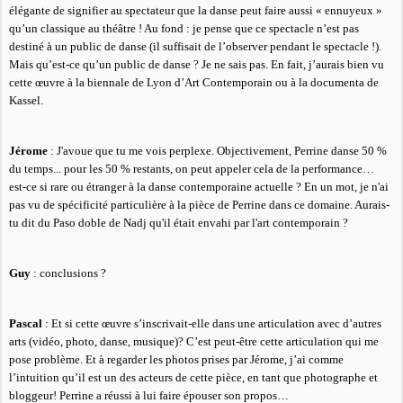
élégante de signifier au spectateur que la danse peut faire aussi « ennuyeux »
qu’un classique au théâtre ! Au fond : je pense que ce spectacle n’est pas
destiné à un public de danse (il suffisait de l’observer pendant le spectacle !).
Mais qu’est-ce qu’un public de danse ? Je ne sais pas. En fait, j’aurais bien vu
cette œuvre à la biennale de Lyon d’Art Contemporain ou à la documenta de
Kassel.
Jérome
: J'avoue que tu me vois perplexe. Objectivement, Perrine danse 50 %
du temps... pour les 50 % restants, on peut appeler cela de la performance…
est-ce si rare ou étranger à la danse contemporaine actuelle ? En un mot, je n'ai
pas vu de spécificité particulière à la pièce de Perrine dans ce domaine. Aurais-
tu dit du Paso doble de Nadj qu'il était envahi par l'art contemporain ?
Guy
: conclusions ?
Pascal
: Et si cette œuvre s’inscrivait-elle dans une articulation avec d’autres
arts (vidéo, photo, danse, musique)? C’est peut-être cette articulation qui me
pose problème. Et à regarder les photos prises par Jérome, j’ai comme
l’intuition qu’il est un des acteurs de cette pièce, en tant que photographe et
bloggeur! Perrine a réussi à lui faire épouser son propos…