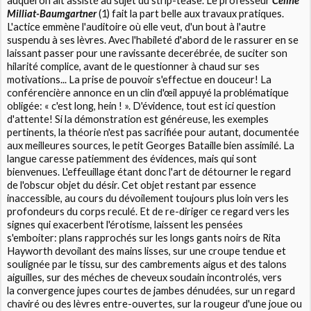
auquel on ait assisté au sujet du strip-tease. Le professeur
Céline
Milliat-Baumgartner
(1) fait la part belle aux travaux pratiques.
L'actice emmène l'auditoire où elle veut, d'un bout à l'autre
suspendu à ses lèvres. Avec l'habileté d'abord de le rassurer en se
laissant passer pour une ravissante decerébrée, de suciter son
hilarité complice, avant de le questionner à chaud sur ses
motivations... La prise de pouvoir s'effectue en douceur! La
conférencière annonce en un clin d'œil appuyé la problématique
obligée: « c'est long, hein ! ». D'évidence, tout est ici question
d'attente! Si la démonstration est généreuse, les exemples
pertinents, la théorie n'est pas sacrifiée pour autant, documentée
aux meilleures sources, le petit Georges Bataille bien assimilé. La
langue caresse patiemment des évidences, mais qui sont
bienvenues. L'effeuillage étant donc l'art de détourner le regard
de l'obscur objet du désir. Cet objet restant par essence
inaccessible, au cours du dévoilement toujours plus loin vers les
profondeurs du corps reculé. Et de re-diriger ce regard vers les
signes qui exacerbent l'érotisme, laissent les pensées
s'emboiter: plans rapprochés sur les longs gants noirs de Rita
Hayworth devoilant des mains lisses, sur une croupe tendue et
soulignée par le tissu, sur des cambrements aigus et des talons
aiguilles, sur des méches de cheveux soudain incontrolés, vers
la convergence jupes courtes de jambes dénudées, sur un regard
chaviré ou des lèvres entre-ouvertes, sur la rougeur d'une joue ou