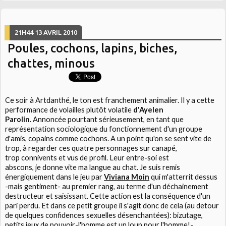
21H44
13
AVRIL 2010
Poules, cochons, lapins, biches,
chattes, minous
Ce soir à Artdanthé, le ton est franchement animalier. Il y a cette
performance de volailles plutôt volatile
d'Ayelen
Parolin
. Annoncée pourtant sérieusement, en tant que
représentation sociologique du fonctionnement d'un groupe
d'amis, copains comme cochons. A un point qu'on se sent vite de
trop, à regarder ces quatre personnages sur canapé,
trop connivents et vus de profil. Leur entre-soi est
abscons, je donne vite ma langue au chat. Je suis remis
énergiquement dans le jeu par
Viviana Moin
qui m'atterrit dessus
-mais gentiment- au premier rang, au terme d'un déchainement
destructeur et saisissant. Cette action est la conséquence d'un
pari perdu. Et dans ce petit groupe il s'agit donc de cela (au detour
de quelques confidences sexuelles désenchantées): bizutage,
petits jeux de pouvoir-l'homme est un loup pour l'homme!-,