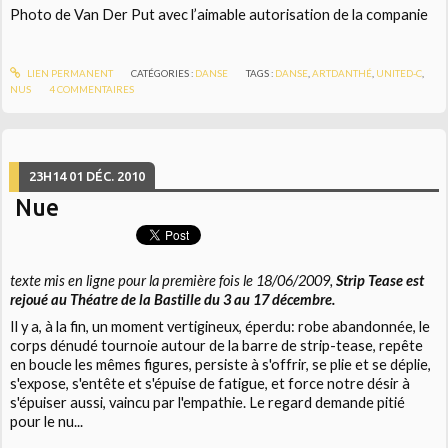
Photo de Van Der Put avec l’aimable autorisation de la companie
LIEN PERMANENT
CATÉGORIES :
DANSE
TAGS :
DANSE
,
ARTDANTHÉ
,
UNITED-C
,
NUS
4
COMMENTAIRES
23H14
01
DÉC. 2010
Nue
texte mis en ligne pour la première fois le 18/06/2009,
Strip Tease est
rejoué au Théatre de la Bastille du 3 au 17 décembre.
Il y a, à la fin, un moment vertigineux, éperdu: robe abandonnée, le
corps dénudé tournoie autour de la barre de strip-tease, repête
en boucle les mêmes figures, persiste à s'offrir, se plie et se déplie,
s'expose, s'entête et s'épuise de fatigue, et force notre désir à
s'épuiser aussi, vaincu par l'empathie. Le regard demande pitié
pour le nu...