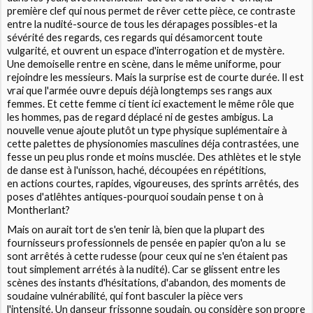
première clef qui nous permet de rêver cette pièce, ce contraste
entre la nudité-source de tous les dérapages possibles-et la
sévérité des regards, ces regards qui désamorcent toute
vulgarité, et ouvrent un espace d'interrogation et de mystère.
Une demoiselle rentre en scène, dans le même uniforme, pour
rejoindre les messieurs. Mais la surprise est de courte durée. Il est
vrai que l'armée ouvre depuis déjà longtemps ses rangs aux
femmes. Et cette femme ci tient ici exactement le même rôle que
les hommes, pas de regard déplacé ni de gestes ambigus. La
nouvelle venue ajoute plutôt un type physique suplémentaire à
cette palettes de physionomies masculines déja contrastées, une
fesse un peu plus ronde et moins musclée. Des athlètes et le style
de danse est à l'unisson, haché, découpées en répétitions,
en actions courtes, rapides, vigoureuses, des sprints arrêtés, des
poses d'atlêhtes antiques-pourquoi soudain pense t on à
Montherlant?
Mais on aurait tort de s'en tenir là, bien que la plupart des
fournisseurs professionnels de pensée en papier qu'on a lu se
sont arrêtés à cette rudesse (pour ceux qui ne s'en étaient pas
tout simplement arrétés à la nudité). Car se glissent entre les
scènes des instants d'hésitations, d'abandon, des moments de
soudaine vulnérabilité, qui font basculer la pièce vers
l'intensité. Un danseur frissonne soudain, ou considère son propre