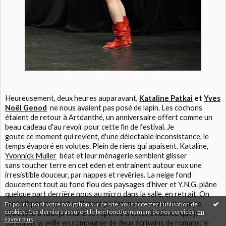
Heureusement, deux heures auparavant,
Kataline Patkai
et
Yves
Noël Genod
ne nous avaient pas posé de lapin. Les cochons
étaient de retour à Artdanthé, un anniversaire offert comme un
beau cadeau d'au revoir pour cette fin de festival. Je
goute ce moment qui revient, d'une délectable inconsistance, le
temps évaporé en volutes. Plein de riens qui apaisent. Kataline,
Yvonnick Muller
béat et leur ménagerie semblent glisser
sans toucher terre en cet eden et entrainent autour eux une
irresistible douceur, par nappes et revêries. La neige fond
doucement tout au fond flou des paysages d'hiver et Y.N.G. plâne
quelque part derrière nous au micro dans la salle, en retrait. On
croirait par moment qu'il n'ose parler, muet comme une carpe,
En poursuivant votre navigation sur ce site, vous acceptez l'utilisation de
cookies. Ces derniers assurent le bon fonctionnement de nos services.
En
chuchote à tout prendre. Je repense à cette évidence que je
savoir plus
.
formulais la veille en compagnie de deux écrivains de romans: le