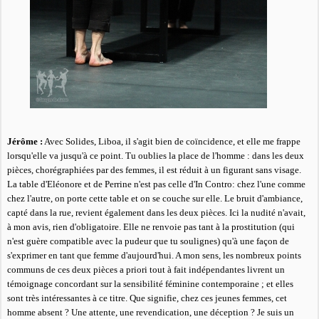
Jérôme :
Avec Solides, Liboa, il s'agit bien de coïncidence, et elle me frappe
lorsqu'elle va jusqu'à ce point. Tu oublies la place de l'homme : dans les deux
pièces, chorégraphiées par des femmes, il est réduit à un figurant sans visage.
La table d'Eléonore et de Perrine n'est pas celle d'In Contro: chez l'une comme
chez l'autre, on porte cette table et on se couche sur elle. Le bruit d'ambiance,
capté dans la rue, revient également dans les deux pièces. Ici la nudité n'avait,
à mon avis, rien d'obligatoire. Elle ne renvoie pas tant à la prostitution (qui
n'est guère compatible avec la pudeur que tu soulignes) qu'à une façon de
s'exprimer en tant que femme d'aujourd'hui. A mon sens, les nombreux points
communs de ces deux pièces a priori tout à fait indépendantes livrent un
témoignage concordant sur la sensibilité féminine contemporaine ; et elles
sont très intéressantes à ce titre. Que signifie, chez ces jeunes femmes, cet
homme absent ? Une attente, une revendication, une déception ? Je suis un