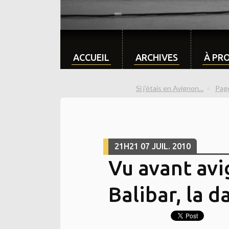
ACCUEIL
ARCHIVES
À PR
Si j'étais en Avignon...
Page
21H21
07
JUIL. 2010
Vu avant avi
Balibar, la 