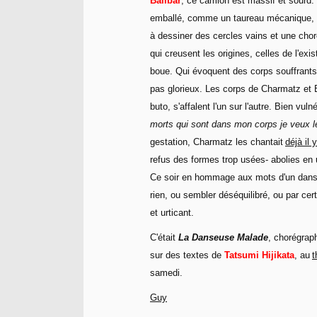
Balibar
, ce camion est massif et sourd.
emballé, comme un taureau mécanique, au
à dessiner des cercles vains et une choré
qui creusent les origines, celles de l'ex
boue. Qui évoquent des corps souffrants
pas glorieux. Les corps de Charmatz et B
buto, s'affalent l'un sur l'autre. Bien vul
morts qui sont dans mon corps je veux le
gestation, Charmatz les chantait
déjà il
refus des formes trop usées- abolies en un
Ce soir en hommage aux mots d'un danse
rien, ou sembler déséquilibré, ou par certa
et urticant.
C'était
La Danseuse Malade
, chorégrap
sur des textes de
Tatsumi Hijikata
, au
t
samedi.
Guy