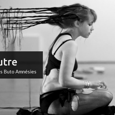
utre
ts Buto Amnésies