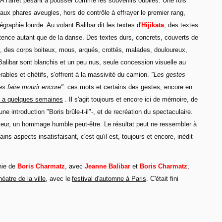
 A l'arrêt pesant à pousser comme les souvenirs oubliés. Une fois
x phares aveugles, hors de contrôle à effrayer le premier rang,
graphie lourde. Au volant Balibar dit les textes d'
Hijikata
, des textes
istence autant que de la danse. Des textes durs, concrets, couverts de
, des corps boiteux, mous, arqués, crottés, malades, douloureux,
alibar sont blanchis et un peu nus, seule concession visuelle au
nérables et chétifs, s'offrent à la massivité du camion.
"Les gestes
s faire mourir encore":
ces mots et certains des gestes, encore en
 y a quelques semaines
. Il s'agit toujours et encore ici de mémoire, de
e introduction "Boris brûle-t-il"-, et de recréation du spectaculaire.
ur, un hommage humble peut-être. Le résultat peut ne ressembler à
ins aspects insatisfaisant, c'est qu'il est, toujours et encore, inédit
hie de
Boris Charmatz
, avec
Jeanne Balibar
et
Boris Charmatz
,
héatre de la ville
, avec le
festival d'automne à Paris
. C'était fini