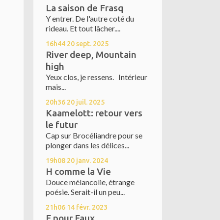
La saison de Frasq
Y entrer. De l'autre coté du
rideau. Et tout lâcher....
16h44
20
sept. 2025
River deep, Mountain
high
Yeux clos, je ressens. Intérieur
mais...
20h36
20
juil. 2025
Kaamelott: retour vers
le futur
Cap sur Brocéliandre pour se
plonger dans les délices...
19h08
20
janv. 2024
H comme la Vie
Douce mélancolie, étrange
poésie. Serait-il un peu...
21h06
14
févr. 2023
F pour Faux