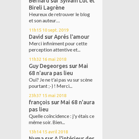
Bernard
sur
Sylvain Luc et
Bireli Lagrène
Heureux de retrouver le blog
et son auteur…
11h15
10
sept. 2019
David
sur
Aprés l'amour
Merci infiniment pour cette
perception attentive et...
11h32
16
mai 2018
Guy Degeorges
sur
Mai
68 n'aura pas lieu
Oui? Je ne t'ai pas vu sur scène
pourtant ;-) ! Merci...
23h37
15
mai 2018
françois
sur
Mai 68 n'aura
pas lieu
Quelle coïncidence : j'y étais ce
même soir. Bien...
13h14
15
avril 2018
Numa
sur
A l'intérieur des