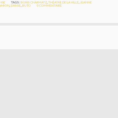
NSE
TAGS :
BORIS CHARMATZ
,
THÉATRE DE LA VILLE
,
JEANNE
AMION
,
DANSE
,
BUTO
0
COMMENTAIRE