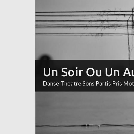
Un Soir Ou Un A
Danse Theatre Sons Partis Pris Mo