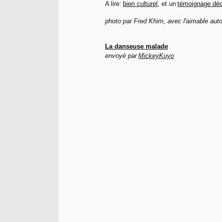
A lire:
bien culturel
, et un
témoignage dé
photo par Fred Khim, avec l'aimable auto
La danseuse malade
envoyé par
MickeyKuyo