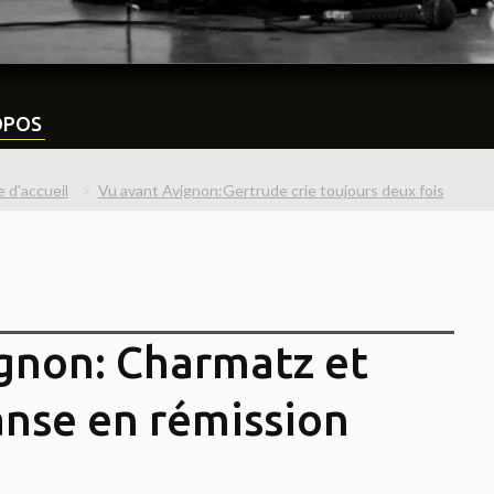
OPOS
 d'accueil
Vu avant Avignon:Gertrude crie toujours deux fois
gnon: Charmatz et
danse en rémission