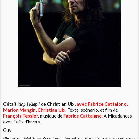
C'était
Klap ! Klap !
de
Christian Ubl
, avec Fabrice Cattalono,
Marion Mangin, Christian Ubl
. Texte, scénario, et film de
François Tessier
, musique de
Fabrice Cattalano
. A
Micadances
,
avec
Faits d'hivers
.
Guy
Photos par Matthieu Barret avec l'aimable autorisation de la compagnie