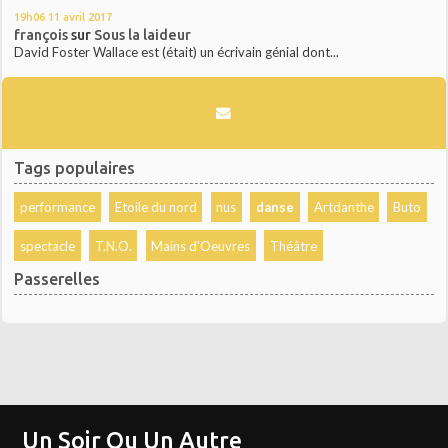
19h06
11
avril 2017
françois
sur
Sous la laideur
David Foster Wallace est (était) un écrivain génial dont...
Tags populaires
performance
Etoile du nord
nus
danse
Artdanthe
Buto
spectacle
T.N.O.
Mains d'Oeuvres
Théâtre
Passerelles
Un Soir Ou Un Autre