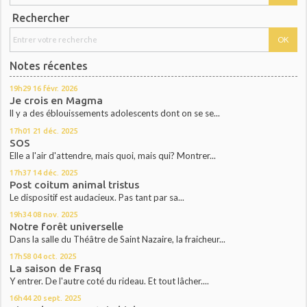
Rechercher
Notes récentes
19h29
16
févr. 2026
Je crois en Magma
ll y a des éblouissements adolescents dont on se se...
17h01
21
déc. 2025
SOS
Elle a l'air d'attendre, mais quoi, mais qui? Montrer...
17h37
14
déc. 2025
Post coitum animal tristus
Le dispositif est audacieux. Pas tant par sa...
19h34
08
nov. 2025
Notre forêt universelle
Dans la salle du Théâtre de Saint Nazaire, la fraicheur...
17h58
04
oct. 2025
La saison de Frasq
Y entrer. De l'autre coté du rideau. Et tout lâcher....
16h44
20
sept. 2025