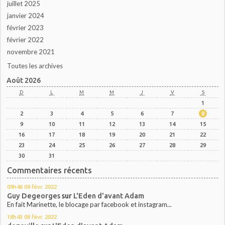
juillet 2025
janvier 2024
février 2023
février 2022
novembre 2021
Toutes les archives
Août 2026
D
L
M
M
J
V
S
1
2
3
4
5
6
7
8
9
10
11
12
13
14
15
16
17
18
19
20
21
22
23
24
25
26
27
28
29
30
31
Commentaires récents
09h46
09
févr. 2022
Guy Degeorges
sur
L'Eden d'avant Adam
En fait Marinette, le blocage par facebook et instagram...
18h43
08
févr. 2022