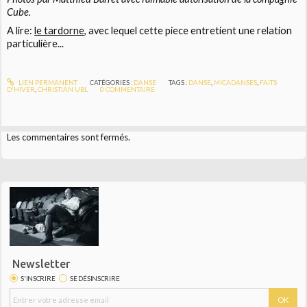
Cube.
A lire:
le tardorne
, avec lequel cette piece entretient une relation
particulière...
LIEN PERMANENT
CATÉGORIES :
DANSE
TAGS :
DANSE
,
MICADANSES
,
FAITS
D'HIVER
,
CHRISTIAN UBL
0
COMMENTAIRE
Les commentaires sont fermés.
Newsletter
S'INSCRIRE
SE DÉSINSCRIRE