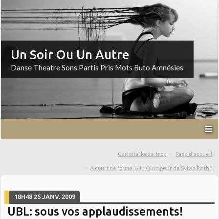
Un Soir Ou Un Autre
Danse Theatre Sons Partis Pris Mots Buto Amnésies
Carlotta Ikeda: trop
Page d'accueil
A court de forme 1-1 : Qui a peur de Sylvia Plath ?
18H48
25
JANV. 2009
UBL: sous vos applaudissements!