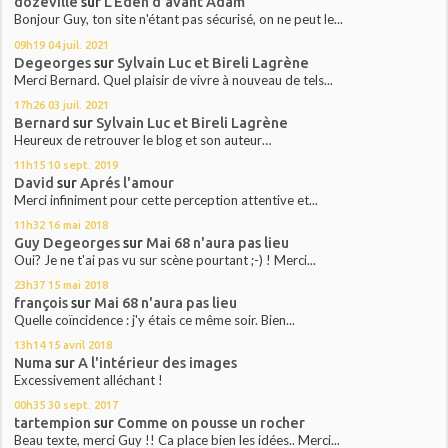
dozeville
sur
L'Eden d'avant Adam
Bonjour Guy, ton site n'étant pas sécurisé, on ne peut le...
09h19
04
juil. 2021
Degeorges
sur
Sylvain Luc et Bireli Lagrène
Merci Bernard. Quel plaisir de vivre à nouveau de tels...
17h26
03
juil. 2021
Bernard
sur
Sylvain Luc et Bireli Lagrène
Heureux de retrouver le blog et son auteur…
11h15
10
sept. 2019
David
sur
Aprés l'amour
Merci infiniment pour cette perception attentive et...
11h32
16
mai 2018
Guy Degeorges
sur
Mai 68 n'aura pas lieu
Oui? Je ne t'ai pas vu sur scène pourtant ;-) ! Merci...
23h37
15
mai 2018
françois
sur
Mai 68 n'aura pas lieu
Quelle coïncidence : j'y étais ce même soir. Bien...
13h14
15
avril 2018
Numa
sur
A l'intérieur des images
Excessivement alléchant !
00h35
30
sept. 2017
tartempion
sur
Comme on pousse un rocher
Beau texte, merci Guy !! Ca place bien les idées.. Merci...