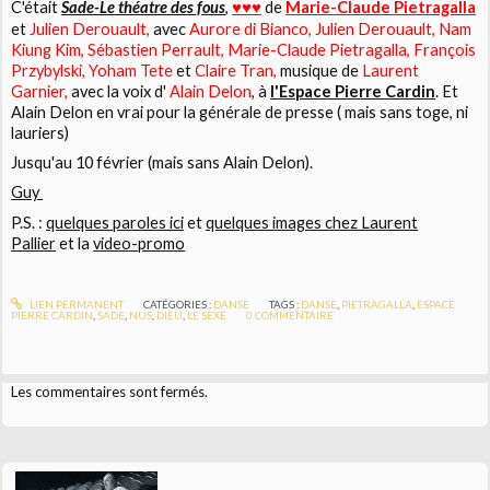
C'était
Sade-Le théatre des fous
,
de
Marie-Claude Pietragalla
♥♥♥
et
Julien Derouault,
avec
Aurore di Bianco, Julien Derouault, Nam
Kiung Kim, Sébastien Perrault, Marie-Claude Pietragalla, François
Przybylski, Yoham Tete
et
Claire Tran,
musique de
Laurent
Garnier,
avec la voix d'
Alain Delon
, à
l'Espace Pierre Cardin
. Et
Alain Delon en vrai pour la générale de presse ( mais sans toge, ni
lauriers)
Jusqu'au 10 février (mais sans Alain Delon).
Guy
P.S. :
quelques paroles ici
et
quelques images chez Laurent
Pallier
et la
video-promo
LIEN PERMANENT
CATÉGORIES :
DANSE
TAGS :
DANSE
,
PIETRAGALLA
,
ESPACE
PIERRE CARDIN
,
SADE
,
NUS
,
DIEU
,
LE SEXE
0
COMMENTAIRE
Les commentaires sont fermés.