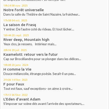
19h34
08
nov. 2025
Notre forêt universelle
Dans la salle du Théâtre de Saint Nazaire, la fraicheur...
17h58
04
oct. 2025
La saison de Frasq
Y entrer. De l'autre coté du rideau. Et tout lâcher....
16h44
20
sept. 2025
River deep, Mountain high
Yeux clos, je ressens. Intérieur mais...
20h36
20
juil. 2025
Kaamelott: retour vers le futur
Cap sur Brocéliandre pour se plonger dans les délices...
19h08
20
janv. 2024
H comme la Vie
Douce mélancolie, étrange poésie. Serait-il un peu...
21h06
14
févr. 2023
F pour Faux
Tout est faux, sauf exceptions- on aime à croire...
17h13
06
févr. 2022
L'Eden d'avant Adam
S'imposer sur scène dés avant l'arrivée des spectateurs,...