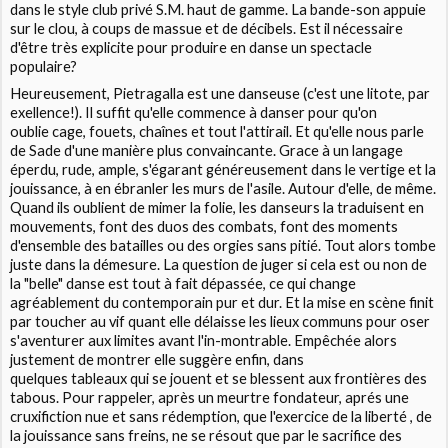
dans le style club privé S.M. haut de gamme. La bande-son appuie
sur le clou, à coups de massue et de décibels. Est il nécessaire
d'être très explicite pour produire en danse un spectacle
populaire?
Heureusement, Pietragalla est une danseuse (c'est une litote, par
exellence!). Il suffit qu'elle commence à danser pour qu'on
oublie cage, fouets, chaînes et tout l'attirail. Et qu'elle nous parle
de Sade d'une manière plus convaincante. Grace à un langage
éperdu, rude, ample, s'égarant généreusement dans le vertige et la
jouissance, à en ébranler les murs de l'asile. Autour d'elle, de même.
Quand ils oublient de mimer la folie, les danseurs la traduisent en
mouvements, font des duos des combats, font des moments
d'ensemble des batailles ou des orgies sans pitié. Tout alors tombe
juste dans la démesure. La question de juger si cela est ou non de
la "belle" danse est tout à fait dépassée, ce qui change
agréablement du contemporain pur et dur. Et la mise en scène finit
par toucher au vif quant elle délaisse les lieux communs pour oser
s'aventurer aux limites avant l'in-montrable. Empêchée alors
justement de montrer elle suggère enfin, dans
quelques tableaux qui se jouent et se blessent aux frontières des
tabous. Pour rappeler, après un meurtre fondateur, aprés une
cruxifiction nue et sans rédemption, que l'exercice de la liberté , de
la jouissance sans freins, ne se résout que par le sacrifice des