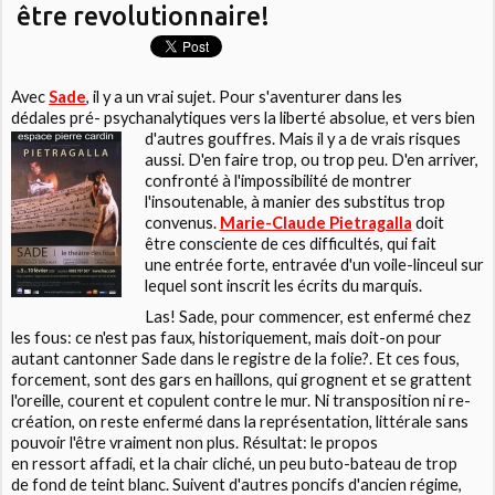
être revolutionnaire!
Avec
Sade
, il y a un vrai sujet. Pour s'aventurer dans les
dédales pré- psychanalytiques vers la liberté absolue, et vers bien
d'autres gouffres. Mais il y a de vrais
risques
aussi. D'en faire trop, ou trop peu. D'en arriver,
confronté à l'impossibilité de montrer
l'insoutenable, à manier des substitus trop
convenus.
Marie-Claude Pietragalla
doit
être consciente de ces difficultés, qui fait
une entrée forte, entravée d'un voile-linceul sur
lequel sont inscrit les écrits du marquis.
Las! Sade, pour commencer, est enfermé chez
les fous: ce n'est pas faux, historiquement, mais doit-on pour
autant cantonner Sade dans le registre de la folie?. Et ces fous,
forcement, sont des gars en haillons, qui grognent et se grattent
l'oreille, courent et copulent contre le mur. Ni transposition ni re-
création, on reste enfermé dans la représentation, littérale sans
pouvoir l'être vraiment non plus. Résultat: le propos
en ressort affadi, et la chair cliché, un peu buto-bateau de trop
de fond de teint blanc. Suivent d'autres poncifs d'ancien régime,