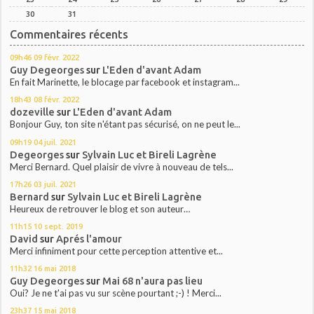
30
31
Commentaires récents
09h46
09
févr. 2022
Guy Degeorges
sur
L'Eden d'avant Adam
En fait Marinette, le blocage par facebook et instagram...
18h43
08
févr. 2022
dozeville
sur
L'Eden d'avant Adam
Bonjour Guy, ton site n'étant pas sécurisé, on ne peut le...
09h19
04
juil. 2021
Degeorges
sur
Sylvain Luc et Bireli Lagrène
Merci Bernard. Quel plaisir de vivre à nouveau de tels...
17h26
03
juil. 2021
Bernard
sur
Sylvain Luc et Bireli Lagrène
Heureux de retrouver le blog et son auteur…
11h15
10
sept. 2019
David
sur
Aprés l'amour
Merci infiniment pour cette perception attentive et...
11h32
16
mai 2018
Guy Degeorges
sur
Mai 68 n'aura pas lieu
Oui? Je ne t'ai pas vu sur scène pourtant ;-) ! Merci...
23h37
15
mai 2018