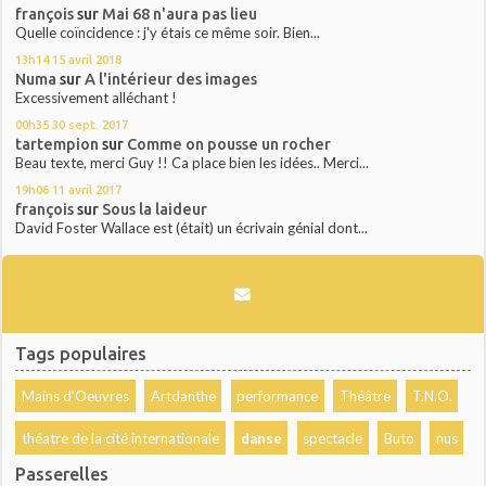
françois
sur
Mai 68 n'aura pas lieu
Quelle coïncidence : j'y étais ce même soir. Bien...
13h14
15
avril 2018
Numa
sur
A l'intérieur des images
Excessivement alléchant !
00h35
30
sept. 2017
tartempion
sur
Comme on pousse un rocher
Beau texte, merci Guy !! Ca place bien les idées.. Merci...
19h06
11
avril 2017
françois
sur
Sous la laideur
David Foster Wallace est (était) un écrivain génial dont...
Tags populaires
Mains d'Oeuvres
Artdanthe
performance
Théâtre
T.N.O.
théatre de la cité internationale
danse
spectacle
Buto
nus
Passerelles