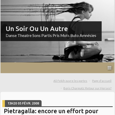
Un Soir Ou Un Autre
Danse Theatre Sons Partis Pris Mots Buto Amnésies
Ali Fekih ouvre les portes
Page d'accueil
Boris Charmatz: Retour sur Herses?
13H20
05
FÉVR. 2008
Pietragalla: encore un effort pour