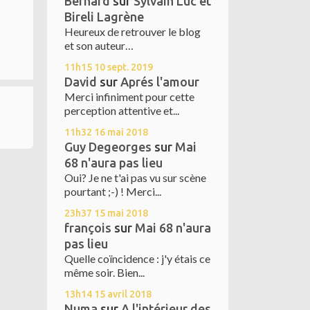
Bernard
sur
Sylvain Luc et
Bireli Lagrène
Heureux de retrouver le blog
et son auteur…
11h15
10
sept. 2019
David
sur
Aprés l'amour
Merci infiniment pour cette
perception attentive et...
11h32
16
mai 2018
Guy Degeorges
sur
Mai
68 n'aura pas lieu
Oui? Je ne t'ai pas vu sur scène
pourtant ;-) ! Merci...
23h37
15
mai 2018
françois
sur
Mai 68 n'aura
pas lieu
Quelle coïncidence : j'y étais ce
même soir. Bien...
13h14
15
avril 2018
Numa
sur
A l'intérieur des