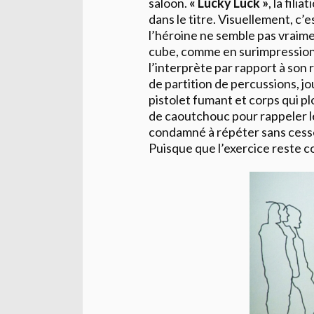
saloon.
« Lucky Luck »
, la filia
dans le titre. Visuellement, c’es
l’héroine ne semble pas vraime
cube, comme en surimpression
l’interprète par rapport à son 
de partition de percussions, jou
pistolet fumant et corps qui p
de caoutchouc pour rappeler l
condamné à répéter sans cesse
Puisque que l’exercice reste cou