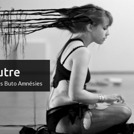
utre
ts Buto Amnésies