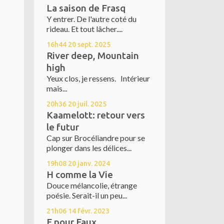
La saison de Frasq
Y entrer. De l'autre coté du
rideau. Et tout lâcher....
16h44
20
sept. 2025
River deep, Mountain
high
Yeux clos, je ressens. Intérieur
mais...
20h36
20
juil. 2025
Kaamelott: retour vers
le futur
Cap sur Brocéliandre pour se
plonger dans les délices...
19h08
20
janv. 2024
H comme la Vie
Douce mélancolie, étrange
poésie. Serait-il un peu...
21h06
14
févr. 2023
F pour Faux