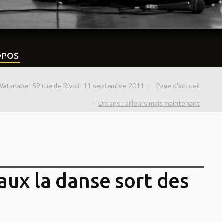
OPOS
Watanabe- 59 rue de Rivoli- 11 septembre 2011
Page d'accueil
Dix ans : ailleurs mais maintenant
aux la danse sort des