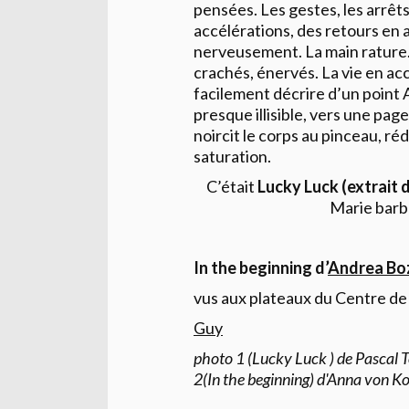
pensées. Les gestes, les arrêts
accélérations, des retours en a
nerveusement. La main rature. L
crachés, énervés. La vie en acc
facilement décrire d’un point 
presque illisible, vers une pag
noircit le corps au pinceau, réd
saturation.
C’était
Lucky Luck (extrait d
Marie barbo
In the beginning d’
Andrea Bo
vus aux plateaux du Centre d
Guy
photo 1 (Lucky Luck ) de Pascal 
2(In the beginning) d'Anna von Ko