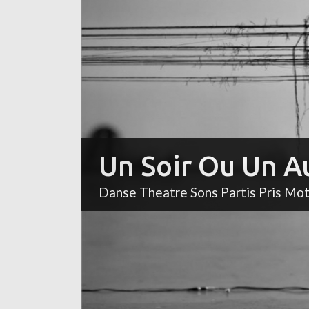
Un Soir Ou Un A
Danse Theatre Sons Partis Pris Mo