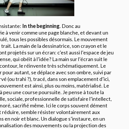
onsistante:
In the beginning
. Donc au
ie à venir comme une page blanche, et devant un
culé, tous les possibles désormais. Le mouvement
ait. La main de la dessinatrice, son crayon et le
ont projetés sur un écran: c'est aussi l’espace de jeu
se, qui obéit à l’idée? La main sur l’écran suit le
 contour, le réinvente très schématiquement. Le
r pour autant, se déplace avec son ombre, suivi par
vé (ou trahi ?), tracé, dans son emplacement d’ici,
ouvement est ainsi, plus ou moins, matérialisé. Le
à peu une course poursuite. Je pense à toute la
le, sociale, professionnelle de satisfaire l’intellect,
ignoré, sacrifié même. Ici le corps souvent dément
nt réduire, semble résister volontairement aux
s en noir et blanc. Un dialogue s’instaure, en un
tionalisation des mouvements ou la projection des