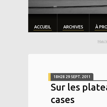
ACCUEIL
ARCHIVES
À PR
Maki 
18H28
29
SEPT. 2011
Sur les plate
cases