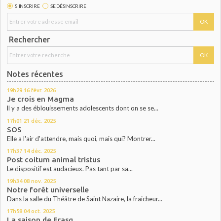
S'INSCRIRE
SE DÉSINSCRIRE
Rechercher
Notes récentes
19h29
16
févr. 2026
Je crois en Magma
ll y a des éblouissements adolescents dont on se se...
17h01
21
déc. 2025
SOS
Elle a l'air d'attendre, mais quoi, mais qui? Montrer...
17h37
14
déc. 2025
Post coitum animal tristus
Le dispositif est audacieux. Pas tant par sa...
19h34
08
nov. 2025
Notre forêt universelle
Dans la salle du Théâtre de Saint Nazaire, la fraicheur...
17h58
04
oct. 2025
La saison de Frasq