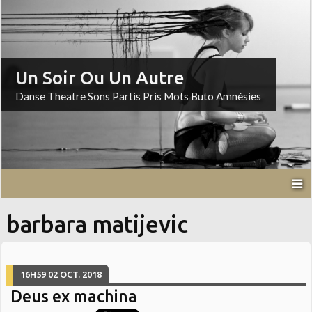
Un Soir Ou Un Autre
Danse Theatre Sons Partis Pris Mots Buto Amnésies
barbara matijevic
16H59
02
OCT. 2018
Deus ex machina