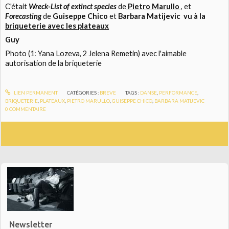
C'était
Wreck-List of extinct species
de
Pietro Marullo
, et
Forecasting
de
Guiseppe Chico
et
Barbara Matijevic vu à la
briqueterie avec les plateaux
Guy
Photo (1: Yana Lozeva, 2 Jelena Remetin) avec l'aimable
autorisation de la briqueterie
LIEN PERMANENT
CATÉGORIES :
BREVE
TAGS :
DANSE
,
PERFORMANCE
,
BRIQUETERIE
,
PLATEAUX
,
PIETRO MARULLO
,
GUISEPPE CHICO
,
BARBARA MATIJEVIC
0
COMMENTAIRE
Newsletter