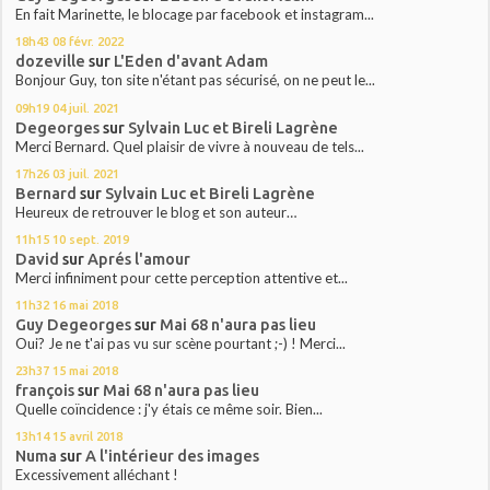
En fait Marinette, le blocage par facebook et instagram...
18h43
08
févr. 2022
dozeville
sur
L'Eden d'avant Adam
Bonjour Guy, ton site n'étant pas sécurisé, on ne peut le...
09h19
04
juil. 2021
Degeorges
sur
Sylvain Luc et Bireli Lagrène
Merci Bernard. Quel plaisir de vivre à nouveau de tels...
17h26
03
juil. 2021
Bernard
sur
Sylvain Luc et Bireli Lagrène
Heureux de retrouver le blog et son auteur…
11h15
10
sept. 2019
David
sur
Aprés l'amour
Merci infiniment pour cette perception attentive et...
11h32
16
mai 2018
Guy Degeorges
sur
Mai 68 n'aura pas lieu
Oui? Je ne t'ai pas vu sur scène pourtant ;-) ! Merci...
23h37
15
mai 2018
françois
sur
Mai 68 n'aura pas lieu
Quelle coïncidence : j'y étais ce même soir. Bien...
13h14
15
avril 2018
Numa
sur
A l'intérieur des images
Excessivement alléchant !