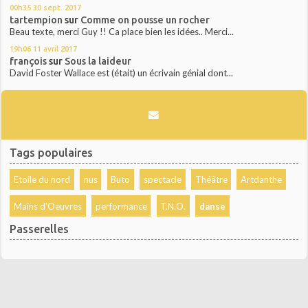
00h35
30
sept. 2017
tartempion
sur
Comme on pousse un rocher
Beau texte, merci Guy !! Ca place bien les idées.. Merci...
19h06
11
avril 2017
françois
sur
Sous la laideur
David Foster Wallace est (était) un écrivain génial dont...
Tags populaires
Etoile du nord
nus
Buto
spectacle
Théâtre
Artdanthe
Mains d'Oeuvres
performance
T.N.O.
danse
Passerelles