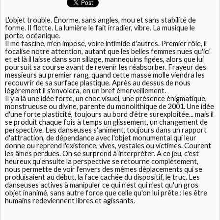
L'objet trouble. Énorme, sans angles, mou et sans stabilité de
forme. Il flotte. La lumière le fait irradier, vibre. La musique le
porte, océanique.
Il me fascine, m'en impose, voire intimide d'autres. Premier rôle, il
focalise notre attention, autant que les belles femmes nues qu'ici
et et là il laisse dans son sillage, mannequins figées, alors que lui
poursuit sa course avant de revenir les réabsorber. Frayeur des
messieurs au premier rang, quand cette masse molle viendra les
recouvrir de sa surface plastique. Après au dessus de nous
légèrement il s'envolera, en un bref émerveillement.
Il y a là une idée forte, un choc visuel, une présence énigmatique,
monstrueuse ou divine, parente du monolithique de 2001. Une idée
d'une forte plasticité, toujours au bord d'être surexploitée... mais il
se produit chaque fois à temps un glissement, un changement de
perspective. Les danseuses s'animent, toujours dans un rapport
d'attraction, de dépendance avec l'objet monumental qui leur
donne ou reprend l'existence, vives, vestales ou victimes. Courent
les âmes perdues. On se surprend à interpréter. A ce jeu, c'est
heureux qu'ensuite la perspective se retourne complètement,
nous permette de voir l'envers des mêmes déplacements qui se
produisaient au début, la face cachée du dispositif, le truc. Les
danseuses actives à manipuler ce qui n'est qui n'est qu'un gros
objet inanimé, sans autre force que celle qu'on lui prête : les être
humains redeviennent libres et agissants.