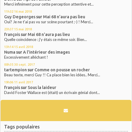
Merci infiniment pour cette perception attentive et...
11h32
16
mai 2018
Guy Degeorges
sur
Mai 68 n'aura pas lieu
Oui? Je ne t'ai pas vu sur scène pourtant ;-) ! Merci...
23h37
15
mai 2018
françois
sur
Mai 68 n'aura pas lieu
Quelle coïncidence : j'y étais ce même soir. Bien...
13h14
15
avril 2018
Numa
sur
A l'intérieur des images
Excessivement alléchant !
00h35
30
sept. 2017
tartempion
sur
Comme on pousse un rocher
Beau texte, merci Guy !! Ca place bien les idées.. Merci...
19h06
11
avril 2017
françois
sur
Sous la laideur
David Foster Wallace est (était) un écrivain génial dont...
Tags populaires