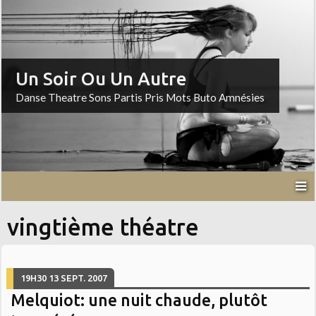
Un Soir Ou Un Autre
Danse Theatre Sons Partis Pris Mots Buto Amnésies
vingtième théatre
19H30
13
SEPT. 2007
Melquiot: une nuit chaude, plutôt