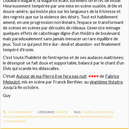
Dubillard vulgaire, la vulgarité etant sûrement un effet de mode.
Heureusement tempérée par une mise en scène ouatée, drôle et
douce-amère, qui insiste plus sur les langueurs de la tristesse et
des regrets que sur la violence des désirs. Tout est habilement
amené, en une progression non linéaire, l'espace se transformant
de scènes en scènes par déroulés de rideaux. L'exercice ménage
quelques effets de cabotinage digne d'un théâtre de boulevard,
mais paradoxalement sans jamais menacer un rare équilibre de
jeux. Tout ce qui peut être dur- deuil et abandon- est finalement
tempéré d'ironie.
C'est toute l'habileté de l'entreprise et de ses audaces maîtrisées:
le désespoir se fait doux et supportable, balancé par le chant d'un
Elvis qui scande les didascalies.
C'était
Autour de ma Pierre il ne fera pas nuit
de
Fabrice
♥♥♥♥
Melquiot
, mis en scène par Franck Berthier, au
vingtième théatre
.
Jusqu'à fin octobre.
Guy
LIEN PERMANENT
CATÉGORIES :
THEATRE
TAGS :
THEATRE
,
HISTOIRES DE
FAMILLE
,
FABRICE MELQUIOT
,
NUS
,
VINGTIÈME THÉATRE
,
TRAVESTISSEMENT
,
DIEU
0
COMMENTAIRE