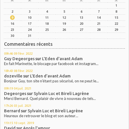
1
2
3
4
5
6
7
8
9
10
11
12
13
14
15
16
17
18
19
20
21
22
23
24
25
26
27
28
29
30
31
Commentaires récents
09h46
09
févr. 2022
Guy Degeorges
sur
L'Eden d'avant Adam
En fait Marinette, le blocage par facebook et instagram...
18h43
08
févr. 2022
dozeville
sur
L'Eden d'avant Adam
Bonjour Guy, ton site n'étant pas sécurisé, on ne peut le...
09h19
04
juil. 2021
Degeorges
sur
Sylvain Luc et Bireli Lagrène
Merci Bernard. Quel plaisir de vivre à nouveau de tels...
17h26
03
juil. 2021
Bernard
sur
Sylvain Luc et Bireli Lagrène
Heureux de retrouver le blog et son auteur…
11h15
10
sept. 2019
David
sur
Aprés l'amour