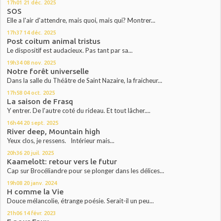
17h01
21
déc. 2025
SOS
Elle a l'air d'attendre, mais quoi, mais qui? Montrer...
17h37
14
déc. 2025
Post coitum animal tristus
Le dispositif est audacieux. Pas tant par sa...
19h34
08
nov. 2025
Notre forêt universelle
Dans la salle du Théâtre de Saint Nazaire, la fraicheur...
17h58
04
oct. 2025
La saison de Frasq
Y entrer. De l'autre coté du rideau. Et tout lâcher....
16h44
20
sept. 2025
River deep, Mountain high
Yeux clos, je ressens. Intérieur mais...
20h36
20
juil. 2025
Kaamelott: retour vers le futur
Cap sur Brocéliandre pour se plonger dans les délices...
19h08
20
janv. 2024
H comme la Vie
Douce mélancolie, étrange poésie. Serait-il un peu...
21h06
14
févr. 2023