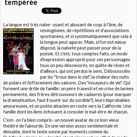
tempérée
La langue est très naïve- usant et abusant de coqs à l'âne, de
néologismes, de répétitions et d'associations
spontanées, et si systématiquement que cela à
la longue peut agacer. Mais, si l'on est mieux
disposé, la naïveté peut passer pour de la
poésie. Et c'est, tous comptes faits, un mode
d'expression approprié pour ces personnages
tous un peu désoeuvrés, en quête de rêves et
d'ailleurs, qui ont perdus le sens. Déboussolés
par les "trous dans le ciel", la chaleur des nuits
de polars et l'effacement des saisons. Des "essayeurs de vie". Qui
forment une drôle de famille: un père travesti et en crise de larmes
permanente, des frères détrousseurs de cadavres (pour marquer
la dramatisation, faut il ouvrir sur du sordide?), leurs improbables
amoureuses, et un poète alsacien en route vers la Californie. Une
famille dont les liens échouent à consoler le mal-être de chacun.
C'est- on l'a bien compris- un nouvel avatar de ce bon vieux
théâtre de l'absurde. En une version assez sentimentale et
dénudée, dont le texte sonne par moments comme du