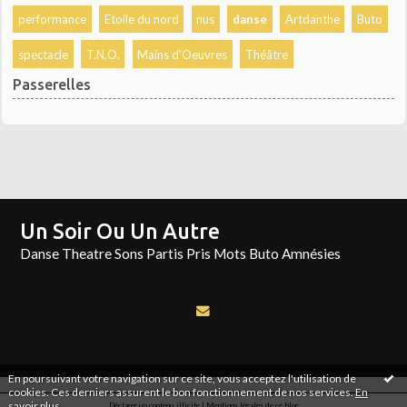
performance
Etoile du nord
nus
danse
Artdanthe
Buto
spectacle
T.N.O.
Mains d'Oeuvres
Théâtre
Passerelles
Un Soir Ou Un Autre
Danse Theatre Sons Partis Pris Mots Buto Amnésies
En poursuivant votre navigation sur ce site, vous acceptez l'utilisation de
cookies. Ces derniers assurent le bon fonctionnement de nos services.
En
savoir plus
.
Déclarer un contenu illicite
|
Mentions légales de ce blog