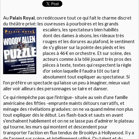
Au
Palais Royal
, on redécouvre tout ce qui fait le charme discret
du théâtre privé: les ouvreuses à pourboires et les grands
escaliers, les spectateurs bien habillés
dont des dames à visons, les rideaux très
rouges et les dorures au plafond, le sentiment
de s'y glisser sur la pointe des pieds et les
places à 46 € en orchestre. Et sur scène, des
acteurs comme à la télé jouant très pros des
pièces à texte, textes qui respectent la règle
d'or selon laquelle il faudra tôt ou tard
absolument tout expliquer au spectateur. Si
l'on préfère un spectacle qui laisse un peu à imaginer, mieux vaut
aller voir ailleurs des personnages se taire et danser.
Ce qui n'empêche pas que l'intrigue- située au sein d'une famille
américaine des fifties -emprunte maints détours narratifs, et
ménage des révélations graduées: on ne va quand même non plus
tout expliquer dés le début. Les flash-back et sauts en avant
s'enchaînent habilement et on ne se lasse pas d'admirer le plateau
qui tourne, les murs qui montent et descendent pour
transporter l'action en flux tendus de Brooklyn à Hollywood. Il y a
de l'argent sur scène, et intelligement utilisé. Du talent et du