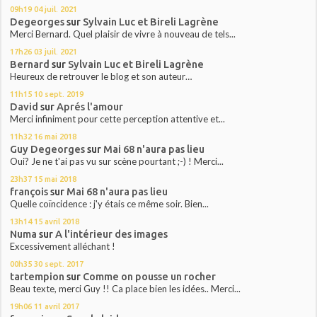
09h19
04
juil. 2021
Degeorges
sur
Sylvain Luc et Bireli Lagrène
Merci Bernard. Quel plaisir de vivre à nouveau de tels...
17h26
03
juil. 2021
Bernard
sur
Sylvain Luc et Bireli Lagrène
Heureux de retrouver le blog et son auteur…
11h15
10
sept. 2019
David
sur
Aprés l'amour
Merci infiniment pour cette perception attentive et...
11h32
16
mai 2018
Guy Degeorges
sur
Mai 68 n'aura pas lieu
Oui? Je ne t'ai pas vu sur scène pourtant ;-) ! Merci...
23h37
15
mai 2018
françois
sur
Mai 68 n'aura pas lieu
Quelle coïncidence : j'y étais ce même soir. Bien...
13h14
15
avril 2018
Numa
sur
A l'intérieur des images
Excessivement alléchant !
00h35
30
sept. 2017
tartempion
sur
Comme on pousse un rocher
Beau texte, merci Guy !! Ca place bien les idées.. Merci...
19h06
11
avril 2017