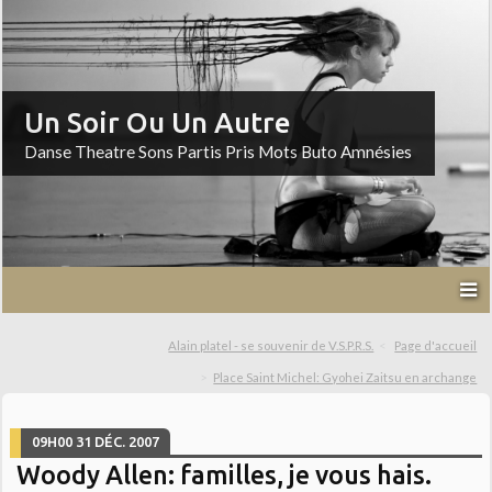
Un Soir Ou Un Autre
Danse Theatre Sons Partis Pris Mots Buto Amnésies
Alain platel - se souvenir de V.S.P.R.S.
Page d'accueil
Place Saint Michel: Gyohei Zaitsu en archange
09H00
31
DÉC. 2007
Woody Allen: familles, je vous hais.