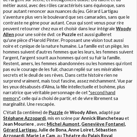
métier aussi, avec des rôles caractérisés sans équivoque, sans
pour autant renoncer aux nuances du jeu. Gérard Lartigau
s'aventure plus vers le boulevard que ses camarades, sans que le
contraste ne gène pour autant. Ceux qui sont venus pour rire
peuvent retourner chez eux et choisir dans leur intégrale
Woody
Allen
pour une soirée dvd: ce
Puzzle
est aussi guilleret
qu'une pièce d'Harold Pinter. Proposant une vision tout aussi
noire et cynique de la nature humaine. La famille est un piège, les
hommes suivent d'autres femmes que les leurs, les femmes suivent
l'argent, l'argent sourit aux hommes qui ont su fuir la famille.
Restent, amers, les femmes abandonnées ou les hommes qui n'ont
pas eu le courage de les fuir, chacun replié sur ses misérables
secrets et le deuil de ses rêves. Dans cette histoire rien ne
surprend vraiment, mais tout fascine, assez méchamment. Vue par
les yeux désabusés d'Alma, la fille intellectuelle et bohème, plus
narratrice que véritable personnage de cet
"second hand
memory"
, celle qui a choisi de partir, et de vivre librement sa
marginalité. Une rescapée.
C'était (la centième) de
Puzzle
de
Woody Allen
, adapté par
Stéphane Azzopardi
, mis en scène par
Annick Blancheteau
et
Jean Mouriere
, avec
Michel Aumont
,
Geneviève Fontanel
,
Gérard Lartigau
, Julie de Bona, Anne Loiret, Sébastien
Azzopardi, Marie Le Cam
, au
Théatre du Palais Royal