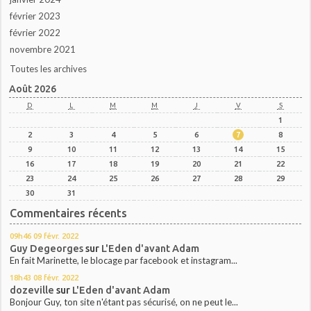
février 2023
février 2022
novembre 2021
Toutes les archives
Août 2026
D
L
M
M
J
V
S
1
2
3
4
5
6
7
8
9
10
11
12
13
14
15
16
17
18
19
20
21
22
23
24
25
26
27
28
29
30
31
Commentaires récents
09h46
09
févr. 2022
Guy Degeorges
sur
L'Eden d'avant Adam
En fait Marinette, le blocage par facebook et instagram...
18h43
08
févr. 2022
dozeville
sur
L'Eden d'avant Adam
Bonjour Guy, ton site n'étant pas sécurisé, on ne peut le...