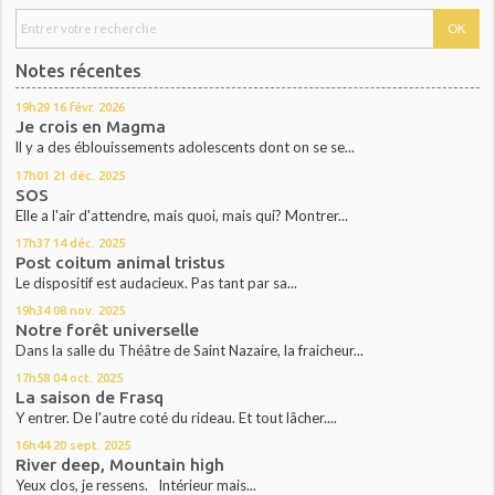
Notes récentes
19h29
16
févr. 2026
Je crois en Magma
ll y a des éblouissements adolescents dont on se se...
17h01
21
déc. 2025
SOS
Elle a l'air d'attendre, mais quoi, mais qui? Montrer...
17h37
14
déc. 2025
Post coitum animal tristus
Le dispositif est audacieux. Pas tant par sa...
19h34
08
nov. 2025
Notre forêt universelle
Dans la salle du Théâtre de Saint Nazaire, la fraicheur...
17h58
04
oct. 2025
La saison de Frasq
Y entrer. De l'autre coté du rideau. Et tout lâcher....
16h44
20
sept. 2025
River deep, Mountain high
Yeux clos, je ressens. Intérieur mais...