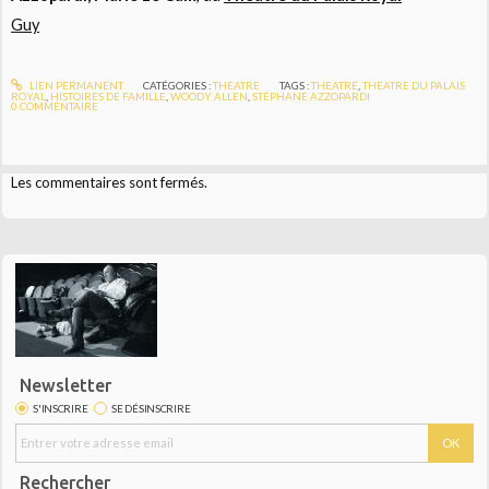
Guy
LIEN PERMANENT
CATÉGORIES :
THEATRE
TAGS :
THEATRE
,
THEATRE DU PALAIS
ROYAL
,
HISTOIRES DE FAMILLE
,
WOODY ALLEN
,
STÉPHANE AZZOPARDI
0
COMMENTAIRE
Les commentaires sont fermés.
Newsletter
S'INSCRIRE
SE DÉSINSCRIRE
Rechercher