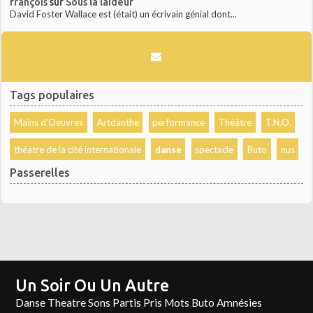
françois
sur
Sous la laideur
David Foster Wallace est (était) un écrivain génial dont...
Tags populaires
Mains d'Oeuvres
Artdanthe
performance
Théâtre
T.N.O.
théatre de la cité internationale
danse
spectacle
Buto
nus
Passerelles
Un Soir Ou Un Autre
Danse Theatre Sons Partis Pris Mots Buto Amnésies