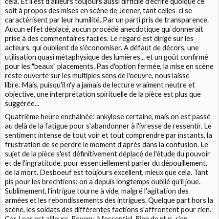
cela. Et il est d'ailleurs toujours aussi difficile d'écrire quoique ce
soit à propos des mises en scène de Jeener, tant celles-ci se
caractérisent par leur humilité. Par un parti pris de transparence.
Aucun effet déplacé, aucun procédé anecdotique qui donnerait
prise à des commentaires faciles. Le regard est dirigé sur les
acteurs, qui oublient de s'économiser. A défaut de décors, une
utilisation quasi métaphysique des lumières... et un goût confirmé
pour les "beaux" placements. Pas d'option fermée, la mise en scène
reste ouverte sur les multiples sens de l'oeuvre, nous laisse
libre. Mais, puisqu'il n'y a jamais de lecture vraiment neutre et
objective, une interprétation spirituelle de la pièce est plus que
suggérée...
Quatrième heure enchainée: ankylose certaine, mais on est passé
au delà de la fatigue pour s'abandonner à l'ivresse de ressentir. Le
sentiment intense de tout voir et tout comprendre par instants, la
frustration de se perdre le moment d'aprés dans la confusion. Le
sujet de la pièce s'est définitivement déplacé de l'étude du pouvoir
et de l'ingratitude, pour essentiellement parler du dépouillement,
de la mort. Desboeuf est toujours excellent, mieux que cela. Tant
pis pour les brechtiens: on a depuis longtemps oublié qu'il joue.
Sublimement, l'intrigue tourne à vide, malgré l'agitation des
armées et les rebondissements des intrigues. Quelque part hors la
scène, les soldats des différentes factions s'affrontent pour rien.
Car Lear est ailleurs. Revenu à l'essentiel. Rien de plus, rien