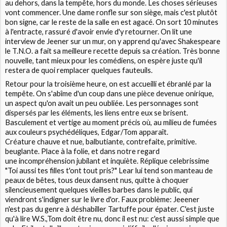
au dehors, dans la tempête, hors du monde. Les choses sérieuses
vont commencer. Une dame ronfle sur son siège, mais c'est plutôt
bon signe, car le reste de la salle en est agacé. On sort 10 minutes
à l'entracte, rassuré d'avoir envie d'y retourner. On lit une
interview de Jeener sur un mur, on y apprend qu'avec Shakespeare
le T.N.O. a fait sa meilleure recette depuis sa création. Très bonne
nouvelle, tant mieux pour les comédiens, on espère juste qu'il
restera de quoi remplacer quelques fauteuils.
Retour pour la troisième heure, on est accueilli et ébranlé par la
tempête. On s'abîme d'un coup dans une pièce devenue onirique,
un aspect qu'on avait un peu oubliée. Les personnages sont
dispersés par les éléments, les liens entre eux se brisent.
Basculement et vertige au moment précis où, au milieu de fumées
aux couleurs psychédéliques, Edgar/Tom apparaît.
Créature chauve et nue, balbutiante, contrefaite, primitive.
beuglante. Place à la folie, et dans notre regard
une incompréhension jubilant et inquiète. Réplique celebrissime
"Toi aussi tes filles t'ont tout pris?" Lear lui tend son manteau de
peaux de bêtes, tous deux dansent nus, quitte à choquer
silencieusement quelques vieilles barbes dans le public, qui
viendront s'indigner sur le livre d'or. Faux problème: Jeeener
n'est pas du genre à déshabiller Tartuffe pour épater. C'est juste
qu'à lire
W.S.
,Tom doit être nu, donc il est nu: c'est aussi simple que