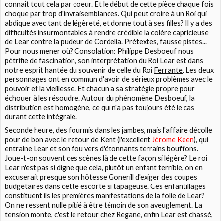
connaît tout cela par coeur. Et le début de cette pièce chaque fois
choque par trop d'invraisemblances. Qui peut croire à un Roi qui
abdique avec tant de légèreté, et donne tout à ses filles? Il y a des
difficultés insurmontables à rendre crédible la colère capricieuse
de Lear contre la pudeur de Cordelia. Prétextes, fausse pistes...
Pour nous mener où? Consolation: Philippe Desboeuf nous
pétrifie de fascination, son interprétation du Roi Lear est dans
notre esprit hantée du souvenir de celle du Roi
Ferrante
. Les deux
personnages ont en commun d'avoir de sérieux problèmes avec le
pouvoir et la vieillesse. Et chacun a sa stratégie propre pour
échouer à les résoudre. Autour du phénomène Desboeuf, la
distribution est homogène, ce qui n'a pas toujours été le cas
durant cette intégrale.
Seconde heure, des fourmis dans les jambes, mais l'affaire décolle
pour de bon avec le retour de Kent (l'excellent
Jérome Keen
), qui
entraîne Lear et son fou vers d'étonnants terrains bouffons.
Joue-t-on souvent ces scènes là de cette façon si légère? Le roi
Lear n'est pas si digne que cela, plutôt un enfant terrible, on en
excuserait presque son hôtesse Gonerill d'exiger des coupes
budgétaires dans cette escorte si tapageuse. Ces enfantillages
constituent ils les premières manifestations de la folie de Lear?
On ne ressent nulle pitié à être témoin de son aveuglement. La
tension monte, c'est le retour chez Regane, enfin Lear est chassé,