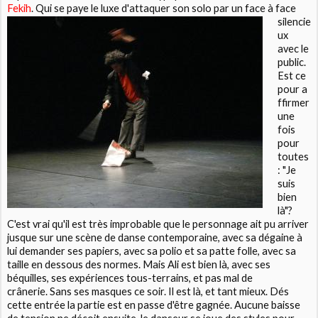
Fekih
. Qui se paye le
luxe d'attaquer son solo par un face à face
silencie
ux
avec le
public.
Est ce
pour a
ffirmer
une
fois
pour
toutes
: "Je
suis
bien
là"?
C'est vrai qu'il est très improbable que le personnage ait pu arriver
jusque sur une scène de danse contemporaine, avec sa dégaine à
lui demander ses papiers, avec sa polio et sa patte folle, avec sa
taille en dessous des normes. Mais Ali est bien là, avec ses
béquilles, ses expériences tous-terrains, et pas mal de
crânerie. Sans ses masques ce soir. Il est là, et tant mieux. Dés
cette entrée la partie est en passe d'être gagnée. Aucune baisse