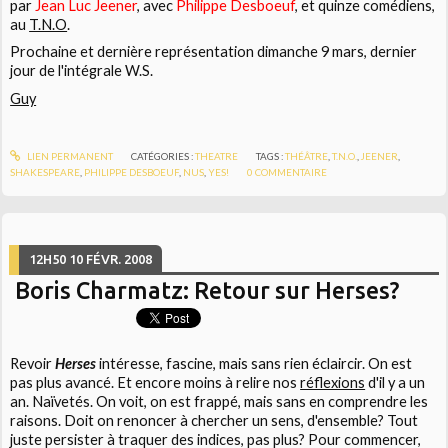
par
Jean Luc Jeener
, avec
Philippe Desboeuf
, et quinze comédiens,
au
T.N.O
.
Prochaine et dernière représentation dimanche 9 mars, dernier
jour de l'intégrale W.S.
Guy
LIEN PERMANENT
CATÉGORIES :
THEATRE
TAGS :
THÉÂTRE
,
T.N.O.
,
JEENER
,
SHAKESPEARE
,
PHILIPPE DESBOEUF
,
NUS
,
YES!
0
COMMENTAIRE
12H50
10
FÉVR. 2008
Boris Charmatz: Retour sur Herses?
Revoir
Herses
intéresse, fascine, mais sans rien éclaircir. On est
pas plus avancé. Et encore moins à relire nos
réflexions
d'il y a un
an. Naïvetés. On voit, on est frappé, mais sans en comprendre les
raisons. Doit on renoncer à chercher un sens, d'ensemble? Tout
juste persister à traquer des indices, pas plus? Pour commencer,