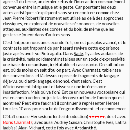
agressif du terme, un dernier refus de l'interaction communément
convenue entre la musique et le geste. Car pourtant les deux
actes artistiques s'expliquent sans se rencontrer: comme chez
Jean Pierre Robert
l'instrument est utilisé au delà des approches
classiques, en explorant de nouvelles résonances, de nouvelles
attaques, aux limites des cordes et du bois, de même que les
gestes se jouent dans d'autres sens.
C'est fini, pour nous une seconde fois, on est pas plus avancé, et le
contraste est frappant de par hasard revivre cette expérience
juste après avoir vu Pietragalla. Dans
Sade
, il y a des audaces, de
la créativité, mais solidement installées sur un socle d'expressivité,
une base de romantisme, irréfutable et rassurante. On sait où on
est, où du moins on sait d'où on part. Avec Charmatz, table rase
des conventions, et là dessus reprise de fragments de langage
déja-vu, ou d'anti-langage, dénoncé, c'est selon. C'est
délicieusement intriguant et laisse sur une intéressante
insatisfaction. Mais où va t'on? Est ce un nouveau vocabulaire qui
est en construction, ou juste la déconstruction de l'ancien qui est
montrée? Peut être faudrait il continuer à représenter Herses
tous les 10 ans, pour sortir de l'engourdissement, et recommencer.
C'était encore
Herses(une lente introduction)
♥
de et avec
♥
♥♥
♥
♥,
Boris Charmatz
, avec aussi Audrey Gaisan, Christophe Ives, Latifa
laabissi, Alain Michard, cette fois avec
Artdanthé
.