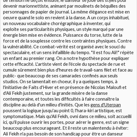
de tension ne déçoit ensuite, le danseur se joue des styles pour
devenir marionnettiste, animant par moulinets de béquilles des
personnages de papier de journal. La même élégance est mise en
oeuvre quand le solo en revient à la danse. A un corps inhabituel,
un nouveau vocabulaire chorégraphique à inventer, qui
exploite ses particularités physiques, un style marqué par une
énergie bien mise en évidence. Puissance du torse, lutte de la
force et de la souplesse contre les contraintes physiques. Contre
la vulnérabilité. Ce combat-vérité est organisé avec le souci du
spectaculaire, et un sens infaillible du tempo. "Il est fou Ali!" répète
un enfant au premier rang. On a notre hypothèse pour expliquer
cette efficacité. L'artiste vient de l'école du spectacle de rue et
cumule sûrement bien plus d'heures de travail-sans filet et
face au
public- que beaucoup de ses camarades confinés aux seuls
studios. On se lamentait en choeur, il y a quelques temps, à
l'initiative de Faits d'Hiver et en présence de Nicolas Maloufi et
d'Ali Fekih justement, sur la grande misère de la danse
contemporaine, et toutes les difficultés à faire connaître la
discipline au delà d'un milieu d'initiés. Que les
gens d'Uterpan
poussent la logique jusqu'au point 0, l'hara-kiri artistique, est
symptomatique. Mais qu'Ali Fekih, ovni dans ce milieu, soit accueilli
ici, qu'il puisse ouvrir les portes, pour aérer le genre, est un signe
beaucoup plus encourageant. Et il reste un malentendu à éviter:
Ali Fekih n'a pas besoin de son handicap pour être un danseur