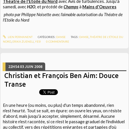
Théatre de l'Etoile du Nord
avec Avis de turbulences. Jusqu'à
samedi, avec
H2O
, et précédé de
Champs
à
Mains d'Oeuvres
photo par Philippe Noisette avec l'aimable autorisation du Théatre de
l'Etoile du Nord
LIEN PERMANENT
CATÉGORIES :
DANSE
TAGS :
DANSE
,
THÉATRE DE L'ÉTOILE DU
NORD
,
ERIKA ZUENELI
,
YES!
0
COMMENTAIRE
22H54
03
JUIN 2008
Christian et François Ben Aim: Douce
Transe
En une heure (ou moins, ou plus) d'un temps abandonné, rien
n'est heurté. Tout se suit, en épure: on ouvre les yeux, on résiste
d'abord, mais jusqu'à accepter, simplement, désarmé. Aucune
histoire n'est racontée, si ce n'est le passage graduel de l'individuel
au collectif, vers des répétitions enivrantes et partagées d'où