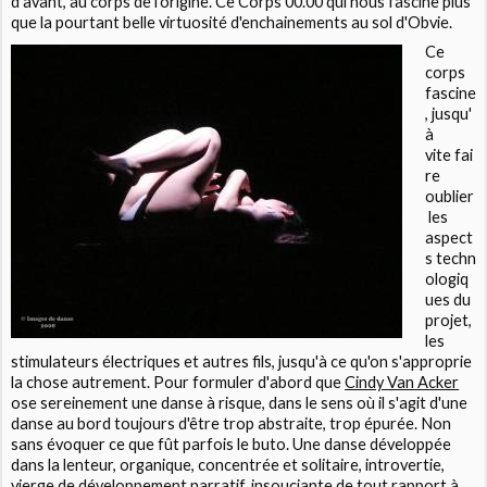
d'avant, au corps de l'origine. Ce
Corps 00.00
qui nous fascine plus
que la pourtant belle virtuosité d'enchainements au sol d'
Obvie.
Ce
corps
fascine
, jusqu'
à
vite fai
re
oublier
les
aspect
s techn
ologiq
ues du
projet,
les
stimulateurs électriques et autres fils, jusqu'à ce qu'on s'approprie
la chose autrement. Pour formuler d'abord que
Cindy Van Acker
ose sereinement une danse à risque, dans le sens où il s'agit d'une
danse au bord toujours d'être trop abstraite, trop épurée. Non
sans évoquer ce que fût parfois le buto. Une danse développée
dans la lenteur, organique, concentrée et solitaire, introvertie,
vierge de développement narratif, insouciante de tout rapport à