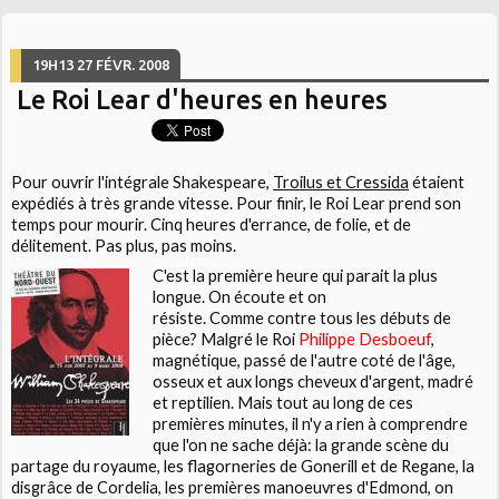
19H13
27
FÉVR. 2008
Le Roi Lear d'heures en heures
Pour ouvrir l'intégrale
Shakespeare
,
Troilus et Cressida
étaient
expédiés à très grande vitesse. Pour finir, le
Roi Lear
prend son
temps pour mourir. Cinq heures d'errance, de folie, et de
délitement. Pas plus, pas moins.
C'est la première heure qui parait la plus
longue. On écoute et on
résiste. Comme contre tous les débuts de
pièce? Malgré le Roi
Philippe Desboeuf
,
magnétique, passé de l'autre coté de l'âge,
osseux et aux longs cheveux d'argent, madré
et reptilien. Mais tout au long de ces
premières minutes, il n'y a rien à comprendre
que l'on ne sache déjà: la grande scène du
partage du royaume, les flagorneries de Gonerill et de Regane, la
disgrâce de Cordelia, les premières manoeuvres d'Edmond, on