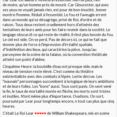
de moins, qu'un homme prés de mourir. Car Gloucester, qui avec
ses yeux ne voyait jamais rien, est pour de bon énucléé. Jeener
montre l'homme. Réduit à l'essentiel. Le fou et l'aveugle errent
dans un monde qui se désagrège, privé de Roi, d'ordre et de
raison. Tous deux restent cruellement hors d'atteinte des
tentatives de leurs amis pour les faire revenir dans la société. Le
langage obscurcit ce qui reste de réalité, il n'est plus besoin du fou.
Le ciel est vide. On se perd. Pas de décors ici, ce qui ne fait que
donner plus de force à l'impression d'irréalité spatiale,
d''indéfinition des lieux, qui caractérise la pièce. Jusqu'au
paroxysme de la scène de la falaise, où la convention théâtrale
atteint son point d'abîme.
Cinquième Heure: la bouteille d'eau est presque vide, mais le
niveau de tension reste élevé. C'est comme du théâtre
existentialiste avec des combats à l'épée. Lente décrue. Les
"mauvais" personnages succombent à la logique de leurs ambitions
et de leurs folies. Les "bons" aussi. Tous sont punis. On sent venir
la fin, le taux de mortalité monte en flèche, les morts sont tristes
et inutiles. N'ont même plus d'importance. Ovations. On sort,
poursuivi par Lear pour longtemps encore, n tout cas plus que cinq
heures.
C'était
Le Roi Lear
de
William Shakespeare
, mis en scène
♥♥♥
♥♥