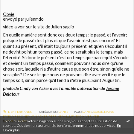
Obvie
envoyé par
julienmdo
video a voir sur le site de Julien saglio
En quelle manière sont donc ces deux temps: le passé, et l'avenir;
puisque le passé n'est plus et que l'avenir n'est pas encore? Et
quant au présent, s'il était toujours présent, et qu'en s'écoulant il
ne devint point un temps passé, ce ne serait plus le temps, mais
l'eternité. Si donc le présent n'est un temps que parcequ'il s'écoule
et devient un temps passé, comment pouvons nous dire qu'une
chose soit, laquelle n'a d'autre cause que son être, sinon qu'elle ne
sera plus? De sorte que nous ne pouvons dire avec vérité que le
temps soit, sinon parce qu'il tend à n'être plus.
Saint Augustin.
photo de Cindy von Acker avec l'aimable autorisation de
Jerome
Delatour
LIEN PERMANENT
CATÉGORIES :
DANSE
TAGS :
DANSE
,
SUISSE
,
MAINS
D'OEUVRES
,
CINDY VAN ACKER
,
PERRINE VALLI
,
FAITS D'HIVER
,
YES!
En poursuivant votre navigation sur ce site, vous acceptez l'utilisation de
0
COMMENTAIRE
cookies. Ces derniers assurent le bon fonctionnement de nos services.
En
savoir plus
.