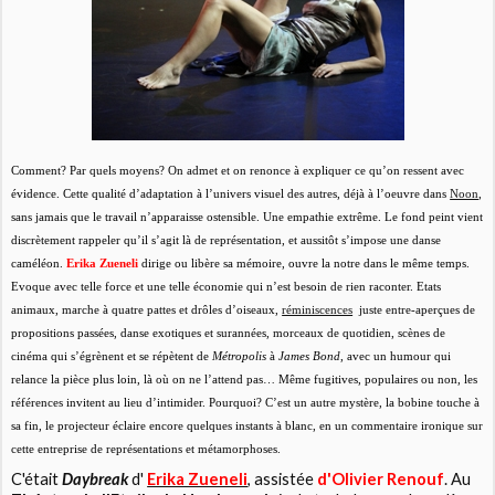
Comment? Par quels moyens? On admet et on renonce à expliquer ce qu’on ressent avec
évidence. Cette qualité d’adaptation à l’univers visuel des autres, déjà à l’oeuvre dans
Noon
,
sans jamais que le travail n’apparaisse ostensible. Une empathie extrême. Le fond peint vient
discrètement rappeler qu’il s’agit là de représentation, et aussitôt s’impose une danse
caméléon.
Erika Zueneli
dirige ou libère sa mémoire, ouvre la notre dans le même temps.
Evoque avec telle force et une telle économie qui n’est besoin de rien raconter. Etats
animaux, marche à quatre pattes et drôles d’oiseaux,
réminiscences
juste entre-aperçues de
propositions passées, danse exotiques et surannées, morceaux de quotidien, scènes de
cinéma qui s’égrènent et se répètent de
Métropolis
à
James Bond
, avec un humour qui
relance la pièce plus loin, là où on ne l’attend pas… Même fugitives, populaires ou non, les
références invitent au lieu d’intimider. Pourquoi? C’est un autre mystère, la bobine touche à
sa fin, le projecteur éclaire encore quelques instants à blanc, en un commentaire ironique sur
cette entreprise de représentations et métamorphoses.
C'était
Daybreak
d'
Erika Zueneli
, assistée
d'Olivier Renouf
. Au