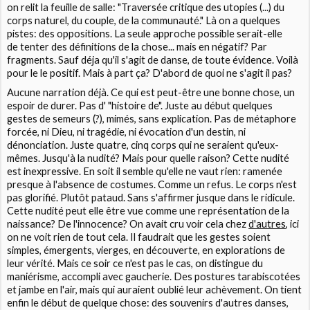
on relit la feuille de salle: "Traversée critique des utopies (...) du
corps naturel, du couple, de la communauté." Là on a quelques
pistes: des oppositions. La seule approche possible serait-elle
de tenter des définitions de la chose... mais en négatif? Par
fragments. Sauf déja qu'il s'agit de danse, de toute évidence. Voilà
pour le le positif. Mais à part ça? D'abord de quoi ne s'agit il pas?
Aucune narration déjà. Ce qui est peut-être une bonne chose, un
espoir de durer. Pas d' "histoire de". Juste au début quelques
gestes de semeurs (?), mimés, sans explication. Pas de métaphore
forcée, ni Dieu, ni tragédie, ni évocation d'un destin, ni
dénonciation. Juste quatre, cinq corps qui ne seraient qu'eux-
mêmes. Jusqu'à la nudité? Mais pour quelle raison? Cette nudité
est inexpressive. En soit il semble qu'elle ne vaut rien: ramenée
presque à l'absence de costumes. Comme un refus. Le corps n'est
pas glorifié. Plutôt pataud. Sans s'affirmer jusque dans le ridicule.
Cette nudité peut elle être vue comme une représentation de la
naissance? De l'innocence? On avait cru voir cela chez
d'autres
, ici
on ne voit rien de tout cela. Il faudrait que les gestes soient
simples, émergents, vierges, en découverte, en explorations de
leur vérité. Mais ce soir ce n'est pas le cas, on distingue du
maniérisme, accompli avec gaucherie. Des postures tarabiscotées
et jambe en l'air, mais qui auraient oublié leur achèvement. On tient
enfin le début de quelque chose: des souvenirs d'autres danses,