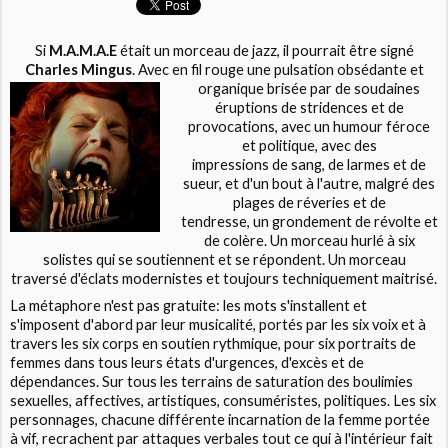
Si
M.A.M.A.E
était un morceau de jazz, il pourrait être signé
Charles Mingus
. Avec en fil rouge une pulsation obsédante et
organique brisée par de
soudaines
éruptions de stridences et de
provocations, avec un humour féroce
et politique, avec des
impressions de sang, de larmes et de
sueur, et d'un bout à l'autre, malgré des
plages de réveries et de
tendresse, un grondement de révolte et
de colère. Un morceau hurlé à six
solistes qui se soutiennent et se répondent. Un morceau
traversé d'éclats modernistes et toujours techniquement maitrisé.
La métaphore n'est pas gratuite: les mots s'installent et
s'imposent d'abord par leur musicalité, portés par les six voix et à
travers les six corps en soutien rythmique, pour six portraits de
femmes dans tous leurs états d'urgences, d'excès et de
dépendances. Sur tous les terrains de saturation des boulimies
sexuelles, affectives, artistiques, consuméristes, politiques. Les six
personnages, chacune différente incarnation de la femme portée
à vif, recrachent par attaques verbales tout ce qui à l'intérieur fait