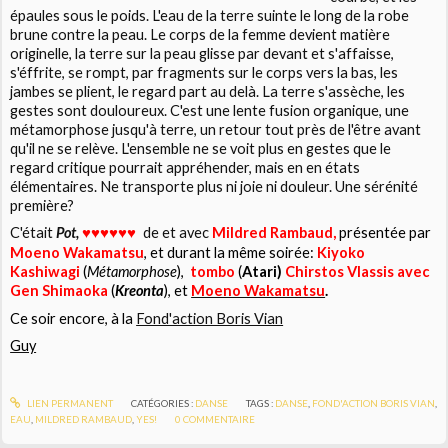
épaules sous le poids. L'eau de la terre suinte le long de la robe
brune contre la peau. Le corps de la femme devient matière
originelle, la terre sur la peau glisse par devant et s'affaisse,
s'éffrite, se rompt, par fragments sur le corps vers la bas, les
jambes se plient, le regard part au delà. La terre s'assèche, les
gestes sont douloureux. C'est une lente fusion organique, une
métamorphose jusqu'à terre, un retour tout près de l'être avant
qu'il ne se relève. L'ensemble ne se voit plus en gestes que le
regard critique pourrait appréhender, mais en en états
élémentaires. Ne transporte plus ni joie ni douleur. Une sérénité
première?
C'était
Pot,
de et avec
Mildred Rambaud,
présentée par
♥♥♥
♥♥
♥
Moeno Wakamatsu
, et durant la même soirée:
Kiyoko
Kashiwagi
(
Métamorphose
),
tombo
(
Atari)
Chirstos Vlassis avec
Gen Shimaoka
(
Kreonta
), et
Moeno Wakamatsu
.
Ce soir encore, à la
Fond'action Boris Vian
Guy
LIEN PERMANENT
CATÉGORIES :
DANSE
TAGS :
DANSE
,
FOND'ACTION BORIS VIAN
,
EAU
,
MILDRED RAMBAUD
,
YES!
0
COMMENTAIRE