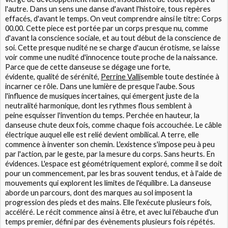
l'autre. Dans un sens une danse d'avant l'histoire, tous repères
effacés, d'avant le temps. On veut comprendre ainsi le titre:
Corps
00.00
. Cette piece est portée par un corps presque nu, comme
d'avant la conscience sociale, et au tout début de la conscience de
soi. Cette presque nudité ne se charge d'aucun érotisme, se laisse
voir comme une nudité d'innocence toute proche de la naissance.
Parce que de cette danseuse se dégage une forte,
évidente, qualité de sérénité,
Perrine Valli
semble toute destinée à
incarner ce rôle. Dans une lumière de presque l'aube. Sous
l'influence de musiques incertaines, qui émergent juste de la
neutralité harmonique, dont les rythmes flous semblent à
peine esquisser l'invention du temps. Perchée en hauteur, la
danseuse chute deux fois, comme chaque fois accouchée. Le câble
électrique auquel elle est relié devient ombilical. A terre, elle
commence à inventer son chemin. L'existence s'impose peu à peu
par l'action, par le geste, par la mesure du corps. Sans heurts. En
évidences. L'espace est géométriquement exploré, comme il se doit
pour un commencement, par les bras souvent tendus, et à l'aide de
mouvements qui explorent les limites de l'équilibre. La danseuse
aborde un parcours, dont des marques au sol imposent la
progression des pieds et des mains. Elle l'exécute plusieurs fois,
accéléré. Le récit commence ainsi à être, et avec lui l'ébauche d'un
temps premier, défini par des évènements plusieurs fois répétés.