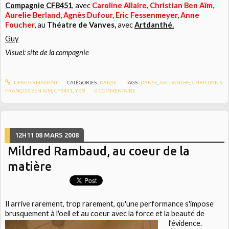
Compagnie CFB451
, avec
Caroline Allaire, Christian Ben Aïm,
Aurelie Berland, Agnès Dufour, Eric Fessenmeyer, Anne
Foucher
,
au
Théatre de Vanves,
avec
Artdanthé.
Guy
Visuel: site de la compagnie
LIEN PERMANENT
CATÉGORIES :
DANSE
TAGS :
DANSE
,
ARTDANTHE
,
CHRISTIAN &
FRANÇOIS BEN AÏM
,
CFB451
,
YES!
0
COMMENTAIRE
12H11
08
MARS 2008
Mildred Rambaud, au coeur de la
matière
Il arrive rarement, trop rarement, qu'une performance s'impose
brusquement à l'oeil et au coeur avec la force et la beauté de
l'évidence.