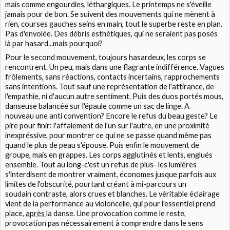
mais comme engourdies, léthargiques. Le printemps ne s'éveille
jamais pour de bon. Se suivent des mouvements qui ne mènent à
rien, courses gauches seins en main, tout le superbe reste en plan.
Pas d'envolée. Des débris esthétiques, qui ne seraient pas posés
là par hasard...mais pourquoi?
Pour le second mouvement, toujours hasardeux, les corps se
rencontrent. Un peu, mais dans une flagrante indifférence. Vagues
frôlements, sans réactions, contacts incertains, rapprochements
sans intentions. Tout sauf une représentation de l'attirance, de
l'empathie, ni d'aucun autre sentiment. Puis des duos portés mous,
danseuse balancée sur l'épaule comme un sac de linge. A
nouveau une anti convention? Encore le refus du beau geste? Le
pire pour finir: l'affalement de l'un sur l'autre, en une proximité
inexpréssive, pour montrer ce qui ne se passe quand même pas
quand le plus de peau s'épouse. Puis enfin le mouvement de
groupe, mais en grappes. Les corps agglutinés et lents, englués
ensemble. Tout au long-c'est un refus de plus- les lumières
s'interdisent de montrer vraiment, économes jusque parfois aux
limites de l'obscurité, pourtant créant à mi-parcours un
soudain contraste, alors crues et blanches. Le véritable éclairage
vient de la performance au violoncelle, qui pour l'essentiel prend
place,
après
la danse. Une provocation comme le reste,
provocation pas nécessairement à comprendre dans le sens