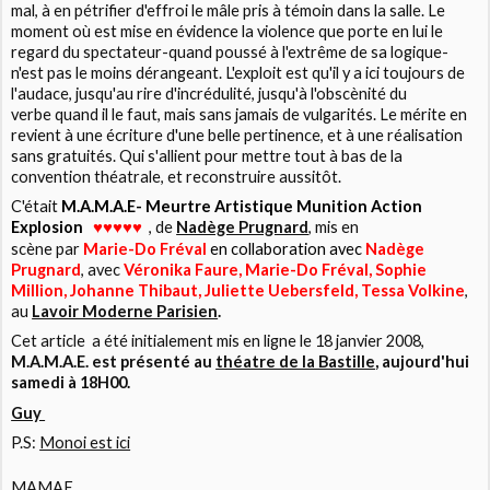
mal, à en pétrifier d'effroi le mâle pris à témoin dans la salle. Le
moment où est mise en évidence la violence que porte en lui le
regard du spectateur-quand poussé à l'extrême de sa logique-
n'est pas le moins dérangeant. L'exploit est qu'il y a ici toujours de
l'audace, jusqu'au rire d'incrédulité, jusqu'à l'obscènité du
verbe quand il le faut, mais sans jamais de vulgarités. Le mérite en
revient à une écriture d'une belle pertinence, et à une réalisation
sans gratuités. Qui s'allient pour mettre tout à bas de la
convention théatrale, et reconstruire aussitôt.
C'était
M.A.M.A.E- Meurtre Artistique Munition Action
Explosion
♥
, de
Nadège Prugnard
, mis en
♥♥♥♥
scène par
Marie-Do Fréval
en collaboration avec
Nadège
Prugnard
, avec
Véronika Faure, Marie-Do Fréval, Sophie
Million, Johanne Thibaut, Juliette Uebersfeld, Tessa Volkine
,
au
Lavoir Moderne Parisien
.
Cet article a été initialement mis en ligne le 18 janvier 2008,
M.A.M.A.E. est présenté au
théatre de la Bastille
, aujourd'hui
samedi à 18H00.
Guy
P.S:
Monoi est ici
MAMAE