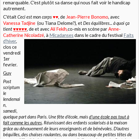
remarquable. C'est plutôt sa danse qui nous fait voir le handicap
autrement.
C'était
Ceci est mon corps
, de
Jean-Pierre Bonomo
, avec
♥♥
Vanessa Tadjine
(ou Tiana Delome?), et
Des équilibres... à quoi ça
tient
,
de et avec
Ali Fekih,
co-mis en scéne par
Anne-
♥♥♥♥♥
Catherine Nicoladzé
,
à
Micadanses
dans le cadre du festival
Faits
d'hiver
,
clos ce
vendredi
1er
fevrier.
Guy
Post
scriptum
le
lendemai
n,
samedi,
quelque part dans Paris. Une fête d'école, mais
d'une école pas tout à
fait comme les autres
. Réunissant des enfants scolarisés à la maison
grâce au dévouement de leurs enseignants et de bénévoles. D'autres
béquilles, des chaises roulantes, ou dans beaucoup de petites têtes de