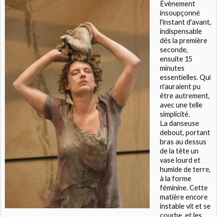
Évènement
insoupçonné
l'instant d'avant,
indispensable
dés la première
seconde,
ensuite 15
minutes
essentielles. Qui
n'auraient pu
être autrement,
avec une telle
simplicité.
La danseuse
debout, portant
bras au dessus
de la tête un
vase lourd et
humide de terre,
à la forme
féminine. Cette
matière encore
instable vit et se
courbe, et les