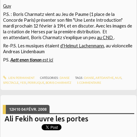
Guy
P.S. : Boris Charmatz vient au Jeu de Paume (1 place de la
Concorde Paris) présenter son film "Une Lente Introduction"
mardi prochain 12 février à 19H, et en discuter. Avec les images de
la création de Herses par la première distribution. Et
en attendant, Boris Charmatz s'explique un peu
au CND
.
Re-P.S. Les musiques étaient
d'Helmut Lachenmann
, au violoncelle
Andreas Lindenbaum
PS.
Aatt enen tionon
est ici
LIEN PERMANENT
CATÉGORIES :
DANSE
TAGS :
DANSE
,
ARTDANTHE
,
NUS
,
SPECTACLE
,
YES!
,
PERRUQUE
,
BORIS CHARMATZ
1
COMMENTAIRE
12H10
04
FÉVR. 2008
Ali Fekih ouvre les portes