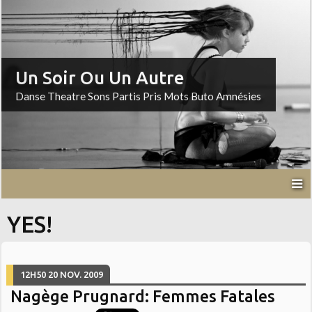
Un Soir Ou Un Autre
Danse Theatre Sons Partis Pris Mots Buto Amnésies
YES!
12H50
20
NOV. 2009
Nagège Prugnard: Femmes Fatales