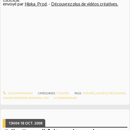
envoyé par
Hipka_Prod
. -
Découvrez plus de vidéos créatives.
LIEN PERMANENT
CATÉGORIES :
THEATRE
TAGS :
THÉATRE
,
NADÈGE PRUGNARD
,
LAVOIR MODERNE PARISIEN
,
YES!
0
COMMENTAIRE
13H04
18
OCT. 2008