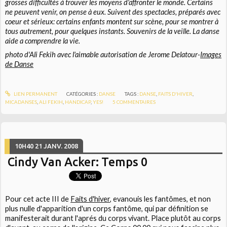
grosses difficultés à trouver les moyens d'affronter le monde. Certains
ne peuvent venir, on pense à eux. Suivent des spectacles, préparés avec
coeur et sérieux: certains enfants montent sur scène, pour se montrer à
tous autrement, pour quelques instants. Souvenirs de la veille. La danse
aide a comprendre la vie.
photo d'Ali Fekih avec l'aimable autorisation de Jerome Delatour-
Images
de Danse
LIEN PERMANENT
CATÉGORIES :
DANSE
TAGS :
DANSE
,
FAITS D'HIVER
,
MICADANSES
,
ALI FEKIH
,
HANDICAP
,
YES!
5
COMMENTAIRES
10H40
21
JANV. 2008
Cindy Van Acker: Temps 0
Pour cet acte III de
Faits d'hiver
, evanouis les fantômes, et non
plus nulle d'apparition d'un
corps fantôme
, qui par définition se
manifesterait durant l'aprés du corps vivant. Place plutôt au corps