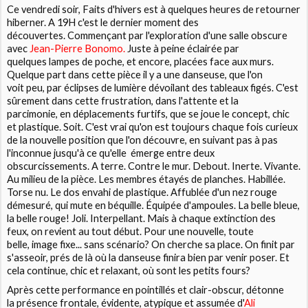
Ce vendredi soir,
Faits d'hivers
est à quelques heures de retourner
hiberner. A 19H c'est le dernier moment des
découvertes. Commençant par l'exploration d'une salle obscure
avec
J
ean-
Pierre Bonomo.
Juste à peine éclairée par
quelques lampes de poche, et encore, placées face aux murs.
Quelque part dans cette pièce il y a une danseuse, que l'on
voit peu, par éclipses de lumière dévoilant des tableaux figés. C'est
sûrement dans cette frustration, dans l'attente et la
parcimonie, en déplacements furtifs, que se joue le concept, chic
et plastique. Soit. C'est vrai qu'on est toujours chaque fois curieux
de la nouvelle position que l'on découvre, en suivant pas à pas
l'inconnue jusqu'à ce qu'elle émerge entre deux
obscurcissements. A terre. Contre le mur. Debout. Inerte. Vivante.
Au milieu de la pièce. Les membres étayés de planches. Habillée.
Torse nu. Le dos envahi de plastique. Affublée d'un nez rouge
démesuré, qui mute en béquille. Équipée d'ampoules. La belle bleue,
la belle rouge! Joli. Interpellant. Mais à chaque extinction des
feux, on revient au tout début. Pour une nouvelle, toute
belle, image fixe... sans scénario? On cherche sa place. On finit par
s'asseoir, prés de là où la danseuse finira bien par venir poser. Et
cela continue, chic et relaxant, où sont les petits fours?
Après cette performance en pointillés et clair-obscur, détonne
la présence frontale, évidente, atypique et assumée d'
Ali