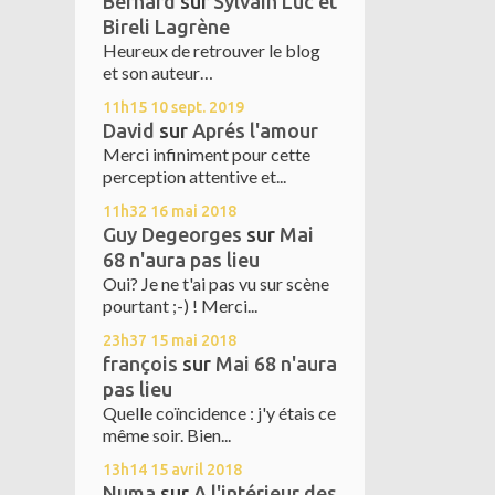
Bernard
sur
Sylvain Luc et
Bireli Lagrène
Heureux de retrouver le blog
et son auteur…
11h15
10
sept. 2019
David
sur
Aprés l'amour
Merci infiniment pour cette
perception attentive et...
11h32
16
mai 2018
Guy Degeorges
sur
Mai
68 n'aura pas lieu
Oui? Je ne t'ai pas vu sur scène
pourtant ;-) ! Merci...
23h37
15
mai 2018
françois
sur
Mai 68 n'aura
pas lieu
Quelle coïncidence : j'y étais ce
même soir. Bien...
13h14
15
avril 2018
Numa
sur
A l'intérieur des