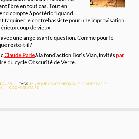
nt libre en tout cas. Tout en
 rend compte à postériori quand
nt taquiner le contrebassiste pour une improvisation
sérieux coup de vieux.
 avec une angoissante question. Comme pour le
ue reste-t-il?
ec
C
laude Parle
à la fond'action Boris Vian, invités
par
dre du cycle Obscurité de Verre.
ET AUSSI
TAGS :
MUSIQUE CONTEMPORAINE
,
CLAUDE PARLE
,
AN
0
COMMENTAIRE