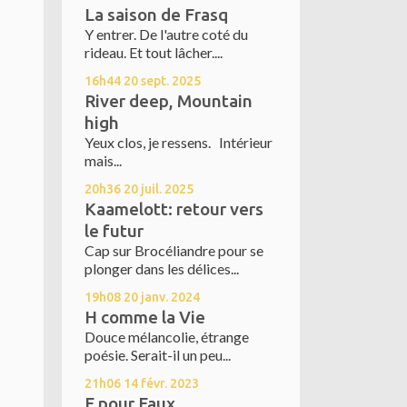
La saison de Frasq
Y entrer. De l'autre coté du
rideau. Et tout lâcher....
16h44
20
sept. 2025
River deep, Mountain
high
Yeux clos, je ressens. Intérieur
mais...
20h36
20
juil. 2025
Kaamelott: retour vers
le futur
Cap sur Brocéliandre pour se
plonger dans les délices...
19h08
20
janv. 2024
H comme la Vie
Douce mélancolie, étrange
poésie. Serait-il un peu...
21h06
14
févr. 2023
F pour Faux