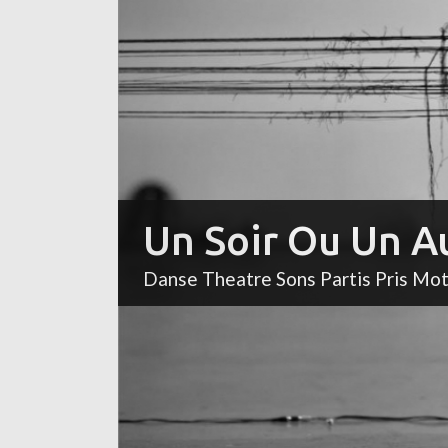
Un Soir Ou Un A
Danse Theatre Sons Partis Pris Mo