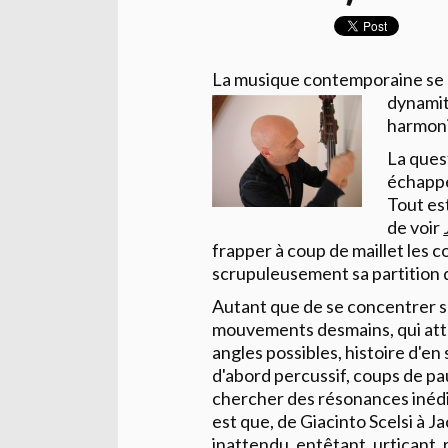
La musique contemporaine se pr
dynamite
harmoni
La ques
échappe
Tout est
de voir
frapper à coup de maillet les 
scrupuleusement sa partition
Autant que de se concentrer su
mouvements des
mains, qui at
angles possibles, histoire d'en
d'abord percussif, coups de pa
chercher des résonances inédit
est que, de
Giacinto
Scelsi
à
Ja
inattendu, entêtant, urticant, 