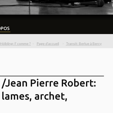
OPOS
 Hölbling: F comme ?
Page d'accueil
Transit: Berlue à Bercy
 /Jean Pierre Robert:
 lames, archet,