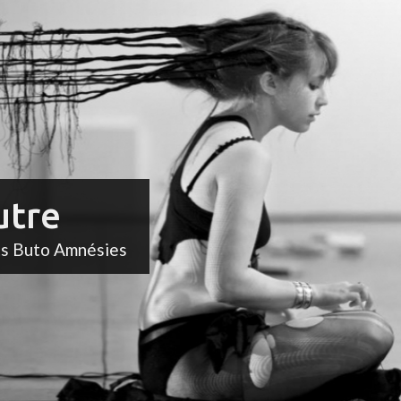
utre
ts Buto Amnésies