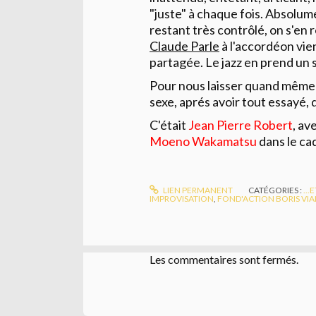
"juste" à chaque fois. Absolume
restant très contrôlé, on s'en
Claude Parle
à l'accordéon vie
partagée. Le jazz en prend un 
Pour nous laisser quand même
sexe, aprés avoir tout essayé, q
C'était
Jean Pierre Robert
, av
Moeno Wakamatsu
dans le ca
LIEN PERMANENT
CATÉGORIES :
...
IMPROVISATION
,
FOND'ACTION BORIS VI
Les commentaires sont fermés.