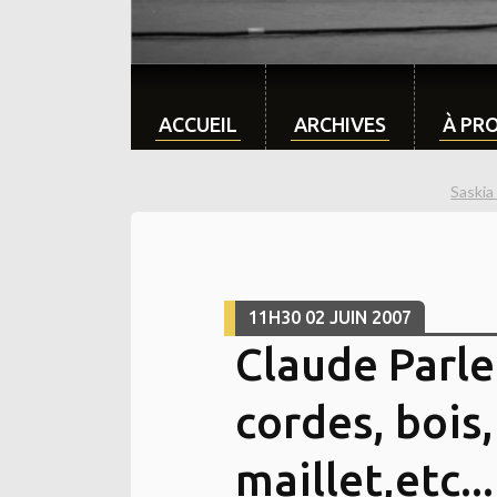
ACCUEIL
ARCHIVES
À PR
Saskia
11H30
02
JUIN 2007
Claude Parle
cordes, bois,
maillet,etc...