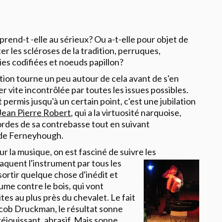
end-t -elle au sérieux? Ou a-t-elle pour objet de
r les scléroses de la tradition,
perruques,
es codifiées et noeuds papillon?
tion tourne un peu autour de cela avant de s'en
r vite incontrôlée par toutes les issues possibles.
 permis jusqu'à un certain point, c'est une jubilation
Jean Pierre Robert
,
qui a la virtuosité narquoise,
cordes de sa contrebasse tout en suivant
 de
Ferneyhough
.
r la musique, on est fasciné de suivre les
taquent l'instrument par tous les
 sortir quelque chose d'inédit et
ume contre le bois, qui vont
es au plus près du chevalet. Le fait
cob Druckman
, le résultat sonne
réjouissant, abrasif. Mais sonne