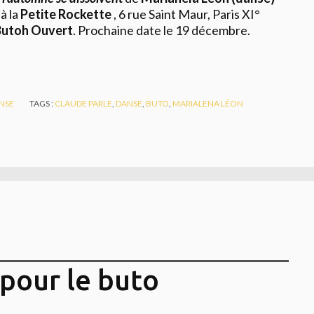
 à la
Petite Rockette
, 6 rue Saint Maur, Paris XI°
Butoh Ouvert
. Prochaine date le 19 décembre.
NSE
TAGS :
CLAUDE PARLE
,
DANSE
,
BUTO
,
MARIALENA LÉON
pour le buto