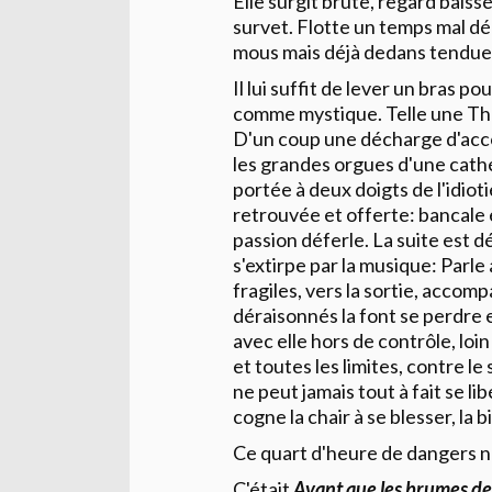
Elle surgit brute, regard baiss
survet. Flotte un temps mal dég
mous mais déjà dedans tendue, 
Il lui suffit de lever un bras po
comme mystique. Telle une Thér
D'un coup une décharge d'accor
les grandes orgues d'une cathé
portée à deux doigts de l'idio
retrouvée et offerte: bancale et
passion déferle. La suite est dé
s'extirpe par la musique: Parle 
fragiles, vers la sortie, acco
déraisonnés la font se perdre e
avec elle hors de contrôle, loin
et toutes les limites, contre le
ne peut jamais tout à fait se li
cogne la chair à se blesser, la b
Ce quart d'heure de dangers no
C'était
Avant que les brumes de