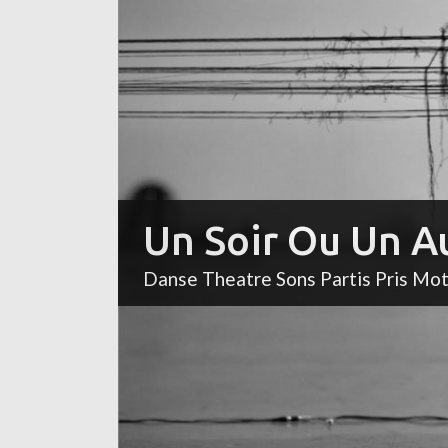
Un Soir Ou Un A
Danse Theatre Sons Partis Pris Mo