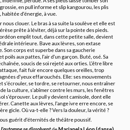
é, indéfinie, perdue. A ses pieds laisse tomber son
rossie, en pull informe et slip kangourou, les plis
habitée d'énergie, à vue.
ur nous clouer. Le bras à sa suite la soulève et elle est
èse prête à léviter, déjà sur la pointe des pieds.
déon emplit tout, dans cette petite salle, devient
drale intérieure. Bave aux lèvres, son extase
tie. Son corps est superbe dans sa gaucherie
 poils aux pattes, l'air d'un garçon. Buté, osé. Sa
chaînée, soucis de soi rejeté aux orties. L'être libre
attaque, fait fuir encore quelques oreilles, trop
mpagnées d'yeux effarouchés. Elle: ses mouvements
t s'écrouler, se tordre, se retourner, nous entraîner
 de la culture, s'abîmer contre les murs, les fenêtres
 sol s'éprouver. Le pull y devient camisole, dont elle
bérer. Canette aux lèvres, l'ange ivre erre encore, se
ière gicle. Où va-t-elle ? Vers la douleur, la vérité ?
us guérit d'éternités de théâtre poussif.
 l'automne se dissolvent
de
Marianela Léon (danse)