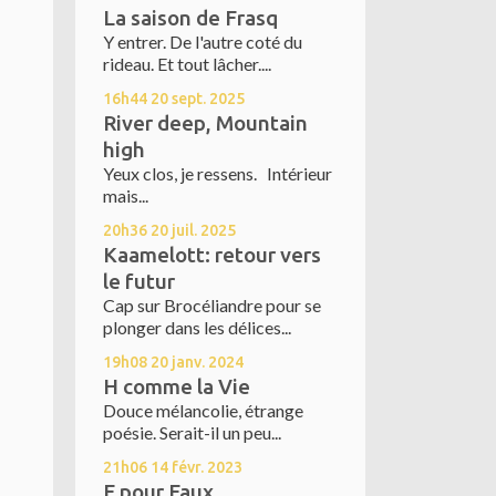
La saison de Frasq
Y entrer. De l'autre coté du
rideau. Et tout lâcher....
16h44
20
sept. 2025
River deep, Mountain
high
Yeux clos, je ressens. Intérieur
mais...
20h36
20
juil. 2025
Kaamelott: retour vers
le futur
Cap sur Brocéliandre pour se
plonger dans les délices...
19h08
20
janv. 2024
H comme la Vie
Douce mélancolie, étrange
poésie. Serait-il un peu...
21h06
14
févr. 2023
F pour Faux