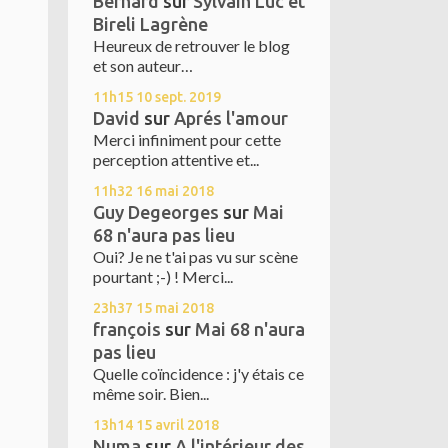
Bernard
sur
Sylvain Luc et
Bireli Lagrène
Heureux de retrouver le blog
et son auteur…
11h15
10
sept. 2019
David
sur
Aprés l'amour
Merci infiniment pour cette
perception attentive et...
11h32
16
mai 2018
Guy Degeorges
sur
Mai
68 n'aura pas lieu
Oui? Je ne t'ai pas vu sur scène
pourtant ;-) ! Merci...
23h37
15
mai 2018
françois
sur
Mai 68 n'aura
pas lieu
Quelle coïncidence : j'y étais ce
même soir. Bien...
13h14
15
avril 2018
Numa
sur
A l'intérieur des