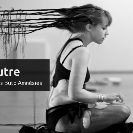
utre
ts Buto Amnésies