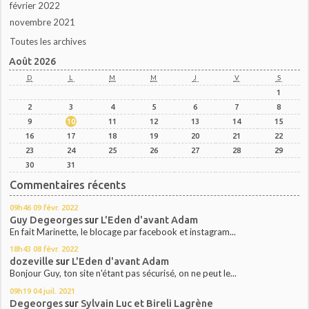
février 2022
novembre 2021
Toutes les archives
Août 2026
D
L
M
M
J
V
S
1
2
3
4
5
6
7
8
9
10
11
12
13
14
15
16
17
18
19
20
21
22
23
24
25
26
27
28
29
30
31
Commentaires récents
09h46
09
févr. 2022
Guy Degeorges
sur
L'Eden d'avant Adam
En fait Marinette, le blocage par facebook et instagram...
18h43
08
févr. 2022
dozeville
sur
L'Eden d'avant Adam
Bonjour Guy, ton site n'étant pas sécurisé, on ne peut le...
09h19
04
juil. 2021
Degeorges
sur
Sylvain Luc et Bireli Lagrène