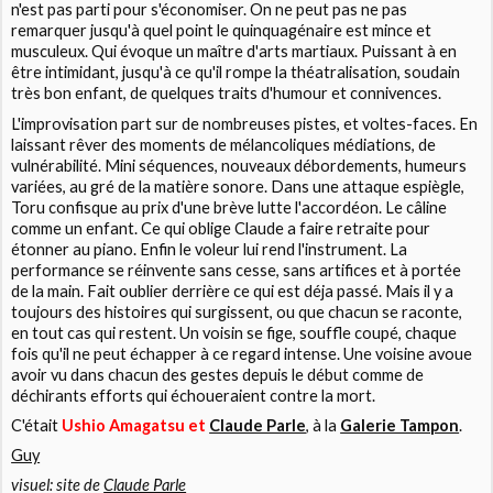
n'est pas parti pour s'économiser. On ne peut pas ne pas
remarquer jusqu'à quel point le quinquagénaire est mince et
musculeux. Qui évoque un maître d'arts martiaux. Puissant à en
être intimidant, jusqu'à ce qu'il rompe la théatralisation, soudain
très bon enfant, de quelques traits d'humour et connivences.
L'improvisation part sur de nombreuses pistes, et voltes-faces. En
laissant rêver des moments de mélancoliques médiations, de
vulnérabilité. Mini séquences, nouveaux débordements, humeurs
variées, au gré de la matière sonore. Dans une attaque espiègle,
Toru confisque au prix d'une brève lutte l'accordéon. Le câline
comme un enfant. Ce qui oblige Claude a faire retraite pour
étonner au piano. Enfin le voleur lui rend l'instrument. La
performance se réinvente sans cesse, sans artifices et à portée
de la main. Fait oublier derrière ce qui est déja passé. Mais il y a
toujours des histoires qui surgissent, ou que chacun se raconte,
en tout cas qui restent. Un voisin se fige, souffle coupé, chaque
fois qu'il ne peut échapper à ce regard intense. Une voisine avoue
avoir vu dans chacun des gestes depuis le début comme de
déchirants efforts qui échoueraient contre la mort.
C'était
Ushio Amagatsu et
Claude Parle
, à la
Galerie Tampon
.
Guy
visuel: site de
Claude Parle