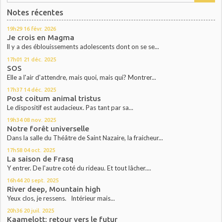
Notes récentes
19h29
16
févr. 2026
Je crois en Magma
ll y a des éblouissements adolescents dont on se se...
17h01
21
déc. 2025
SOS
Elle a l'air d'attendre, mais quoi, mais qui? Montrer...
17h37
14
déc. 2025
Post coitum animal tristus
Le dispositif est audacieux. Pas tant par sa...
19h34
08
nov. 2025
Notre forêt universelle
Dans la salle du Théâtre de Saint Nazaire, la fraicheur...
17h58
04
oct. 2025
La saison de Frasq
Y entrer. De l'autre coté du rideau. Et tout lâcher....
16h44
20
sept. 2025
River deep, Mountain high
Yeux clos, je ressens. Intérieur mais...
20h36
20
juil. 2025
Kaamelott: retour vers le futur