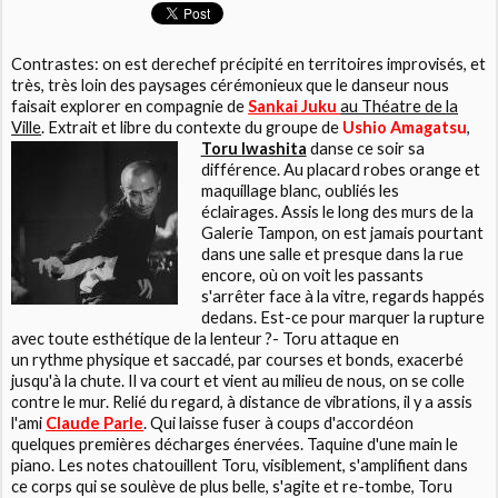
Contrastes: on est derechef précipité en territoires improvisés, et
très, très loin des paysages cérémonieux que le danseur nous
faisait explorer en compagnie de
Sankai Juku
au Théatre de la
Ville
. Extrait et libre du contexte du groupe de
Ushio Amagatsu
,
Toru Iwashita
danse ce soir sa
différence. Au placard robes orange et
maquillage blanc, oubliés les
éclairages. Assis le long des murs de la
Galerie Tampon, on est jamais pourtant
dans une salle et presque dans la rue
encore, où on voit les passants
s'arrêter face à la vitre, regards happés
dedans. Est-ce pour marquer la rupture
avec toute esthétique de la lenteur ?- Toru attaque en
un rythme physique et saccadé, par courses et bonds, exacerbé
jusqu'à la chute. Il va court et vient au milieu de nous, on se colle
contre le mur. Relié du regard, à distance de vibrations, il y a assis
l'ami
Claude Parle
. Qui laisse fuser à coups d'accordéon
quelques premières décharges énervées. Taquine d'une main le
piano. Les notes chatouillent Toru, visiblement, s'amplifient dans
ce corps qui se soulève de plus belle, s'agite et re-tombe, Toru