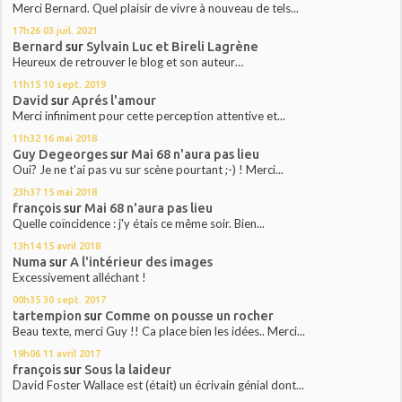
Merci Bernard. Quel plaisir de vivre à nouveau de tels...
17h26
03
juil. 2021
Bernard
sur
Sylvain Luc et Bireli Lagrène
Heureux de retrouver le blog et son auteur…
11h15
10
sept. 2019
David
sur
Aprés l'amour
Merci infiniment pour cette perception attentive et...
11h32
16
mai 2018
Guy Degeorges
sur
Mai 68 n'aura pas lieu
Oui? Je ne t'ai pas vu sur scène pourtant ;-) ! Merci...
23h37
15
mai 2018
françois
sur
Mai 68 n'aura pas lieu
Quelle coïncidence : j'y étais ce même soir. Bien...
13h14
15
avril 2018
Numa
sur
A l'intérieur des images
Excessivement alléchant !
00h35
30
sept. 2017
tartempion
sur
Comme on pousse un rocher
Beau texte, merci Guy !! Ca place bien les idées.. Merci...
19h06
11
avril 2017
françois
sur
Sous la laideur
David Foster Wallace est (était) un écrivain génial dont...