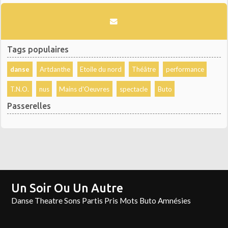
Tags populaires
danse
Artdanthe
Etoile du nord
Théâtre
performance
T.N.O.
nus
Mains d'Oeuvres
spectacle
Buto
Passerelles
Un Soir Ou Un Autre
Danse Theatre Sons Partis Pris Mots Buto Amnésies