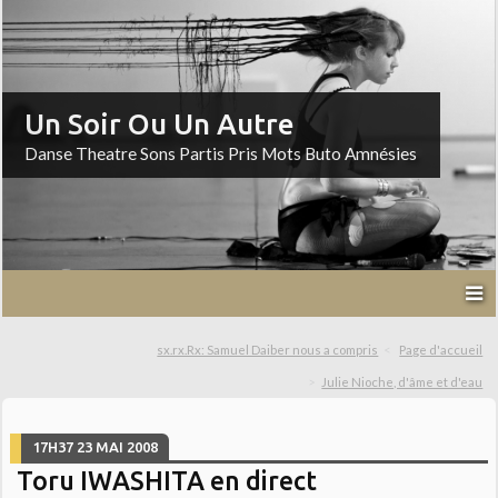
Un Soir Ou Un Autre
Danse Theatre Sons Partis Pris Mots Buto Amnésies
sx.rx.Rx: Samuel Daiber nous a compris
Page d'accueil
Julie Nioche, d'âme et d'eau
17H37
23
MAI 2008
Toru IWASHITA en direct