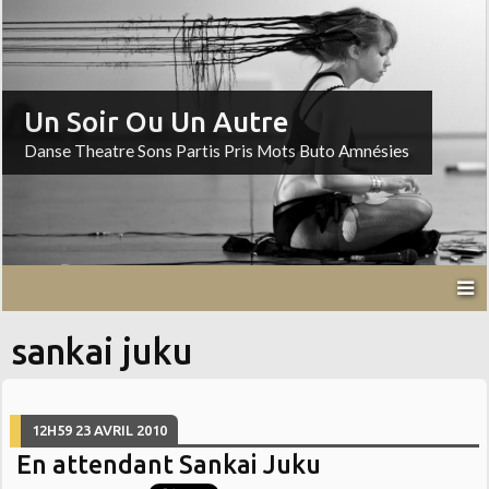
Un Soir Ou Un Autre
Danse Theatre Sons Partis Pris Mots Buto Amnésies
sankai juku
12H59
23
AVRIL 2010
En attendant Sankai Juku