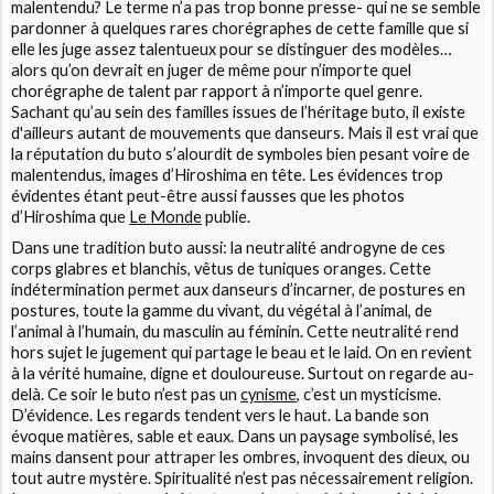
malentendu? Le terme n’a pas trop bonne presse- qui ne se semble
pardonner à quelques rares chorégraphes de cette famille que si
elle les juge assez talentueux pour se distinguer des modèles…
alors qu’on devrait en juger de même pour n’importe quel
chorégraphe de talent par rapport à n’importe quel genre.
Sachant qu’au sein des familles issues de l’héritage buto, il existe
d'ailleurs autant de mouvements que danseurs. Mais il est vrai que
la réputation du buto s’alourdit de symboles bien pesant voire de
malentendus, images d’Hiroshima en tête. Les évidences trop
évidentes étant peut-être aussi fausses que les photos
d’Hiroshima que
Le Monde
publie.
Dans une tradition buto aussi: la neutralité androgyne de ces
corps glabres et blanchis, vêtus de tuniques oranges. Cette
indétermination permet aux danseurs d’incarner, de postures en
postures, toute la gamme du vivant, du végétal à l’animal, de
l’animal à l’humain, du masculin au féminin. Cette neutralité rend
hors sujet le jugement qui partage le beau et le laid. On en revient
à la vérité humaine, digne et douloureuse. Surtout on regarde au-
delà. Ce soir le buto n’est pas un
cynisme
, c’est un mysticisme.
D’évidence. Les regards tendent vers le haut. La bande son
évoque matières, sable et eaux. Dans un paysage symbolisé, les
mains dansent pour attraper les ombres, invoquent des dieux, ou
tout autre mystère. Spiritualité n’est pas nécessairement religion.