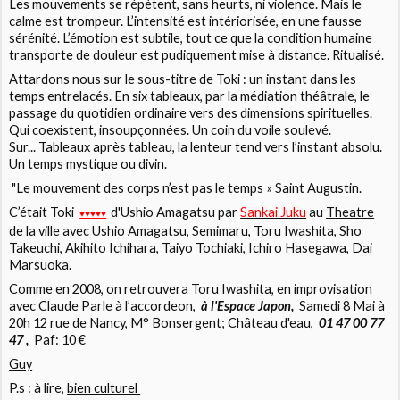
Les mouvements se répètent, sans heurts, ni violence. Mais le
calme est trompeur. L’intensité est intériorisée, en une fausse
sérénité. L’émotion est subtile, tout ce que la condition humaine
transporte de douleur est pudiquement mise à distance. Ritualisé.
Attardons nous sur le sous-titre de Toki :
un instant dans les
temps entrelacés
. En six tableaux, par la médiation théâtrale, le
passage du quotidien ordinaire vers des dimensions spirituelles.
Qui coexistent, insoupçonnées. Un coin du voile soulevé.
Sur... Tableaux après tableau, la lenteur tend vers l’instant absolu.
Un temps mystique ou divin.
"
Le mouvement des corps n’est pas le temps
» Saint Augustin.
C’était
Toki
d'Ushio Amagatsu
par
Sankai Juku
au
T
heatre
♥♥
♥♥
♥
de la ville
avec Ushio Amagatsu, Semimaru, Toru Iwashita, Sho
Takeuchi, Akihito Ichihara, Taiyo Tochiaki, Ichiro Hasegawa, Dai
Marsuoka.
Comme en 2008, on retrouvera
Toru Iwashita
, en improvisation
avec
Claude Parle
à l’accordeon,
à l'Espace Japon,
Samedi 8 Mai à
20h
12 rue de Nancy, M° Bonsergent; Château d'eau,
01 47 00 77
47 ,
Paf: 10 €
Guy
P.s : à lire,
bien culturel