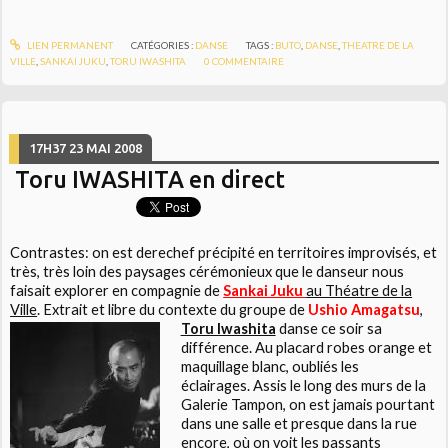
LIEN PERMANENT
CATÉGORIES :
DANSE
TAGS :
BUTO
,
DANSE
,
THEATRE DE LA
VILLE
,
SANKAI JUKU
,
TORU IWASHITA
0
COMMENTAIRE
17H37
23
MAI 2008
Toru IWASHITA en direct
Contrastes: on est derechef précipité en territoires improvisés, et
très, très loin des paysages cérémonieux que le danseur nous
faisait explorer en compagnie de
Sankai Juku
au Théatre de la
Ville
. Extrait et libre du contexte du groupe de
Ushio Amagatsu
,
Toru Iwashita
danse ce soir sa
différence. Au placard robes orange et
maquillage blanc, oubliés les
éclairages. Assis le long des murs de la
Galerie Tampon, on est jamais pourtant
dans une salle et presque dans la rue
encore, où on voit les passants