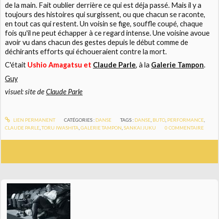
de la main. Fait oublier derrière ce qui est déja passé. Mais il y a
toujours des histoires qui surgissent, ou que chacun se raconte,
en tout cas qui restent. Un voisin se fige, souffle coupé, chaque
fois qu'il ne peut échapper à ce regard intense. Une voisine avoue
avoir vu dans chacun des gestes depuis le début comme de
déchirants efforts qui échoueraient contre la mort.
C'était
Ushio Amagatsu et
Claude Parle
, à la
Galerie Tampon
.
Guy
visuel: site de
Claude Parle
LIEN PERMANENT
CATÉGORIES :
DANSE
TAGS :
DANSE
,
BUTO
,
PERFORMANCE
,
CLAUDE PARLE
,
TORU IWASHITA
,
GALERIE TAMPON
,
SANKAI JUKU
0
COMMENTAIRE