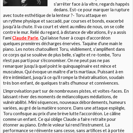
s'arrêter face à la vitre, regards happés
dedans. Est-ce pour marquer la rupture
avec toute esthétique de la lenteur ?- Toru attaque en
un rythme physique et saccadé, par courses et bonds, exacerbé
jusqu'à la chute. Il va court et vient au milieu de nous, on se colle
contre le mur. Relié du regard, à distance de vibrations, il y a assis
l'ami
Claude Parle
. Qui laisse fuser à coups d'accordéon
quelques premières décharges énervées. Taquine d'une main le
piano. Les notes chatouillent Toru, visiblement, s'amplifient dans
ce corps qui se soulève de plus belle, s'agite et re-tombe, Toru
n'est pas parti pour s'économiser. On ne peut pas ne pas
remarquer jusqu'à quel point le quinquagénaire est mince et
musculeux. Qui évoque un maître d'arts martiaux. Puissant à en
être intimidant, jusqu'à ce qu'il rompe la théatralisation, soudain
très bon enfant, de quelques traits d'humour et connivences.
L'improvisation part sur de nombreuses pistes, et voltes-faces. En
laissant rêver des moments de mélancoliques médiations, de
vulnérabilité. Mini séquences, nouveaux débordements, humeurs
variées, au gré de la matière sonore. Dans une attaque espiègle,
Toru confisque au prix d'une brève lutte l'accordéon. Le câline
comme un enfant. Ce qui oblige Claude a faire retraite pour
étonner au piano. Enfin le voleur lui rend l'instrument. La
performance se réinvente sans cesse, sans artifices et à portée