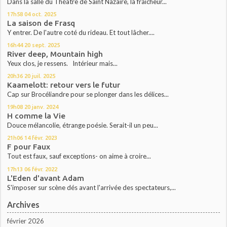
Dans la salle du Théâtre de Saint Nazaire, la fraicheur...
17h58
04
oct. 2025
La saison de Frasq
Y entrer. De l'autre coté du rideau. Et tout lâcher....
16h44
20
sept. 2025
River deep, Mountain high
Yeux clos, je ressens. Intérieur mais...
20h36
20
juil. 2025
Kaamelott: retour vers le futur
Cap sur Brocéliandre pour se plonger dans les délices...
19h08
20
janv. 2024
H comme la Vie
Douce mélancolie, étrange poésie. Serait-il un peu...
21h06
14
févr. 2023
F pour Faux
Tout est faux, sauf exceptions- on aime à croire...
17h13
06
févr. 2022
L'Eden d'avant Adam
S'imposer sur scène dés avant l'arrivée des spectateurs,...
Archives
février 2026