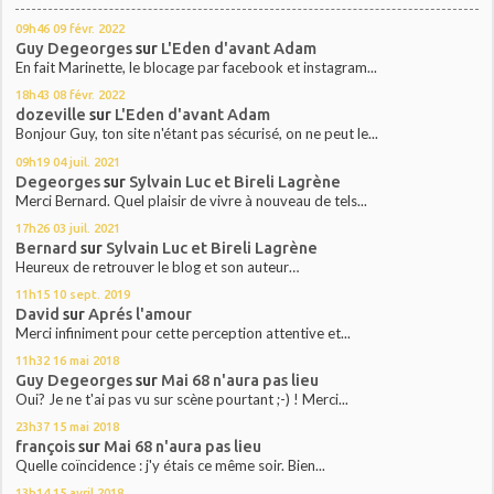
09h46
09
févr. 2022
Guy Degeorges
sur
L'Eden d'avant Adam
En fait Marinette, le blocage par facebook et instagram...
18h43
08
févr. 2022
dozeville
sur
L'Eden d'avant Adam
Bonjour Guy, ton site n'étant pas sécurisé, on ne peut le...
09h19
04
juil. 2021
Degeorges
sur
Sylvain Luc et Bireli Lagrène
Merci Bernard. Quel plaisir de vivre à nouveau de tels...
17h26
03
juil. 2021
Bernard
sur
Sylvain Luc et Bireli Lagrène
Heureux de retrouver le blog et son auteur…
11h15
10
sept. 2019
David
sur
Aprés l'amour
Merci infiniment pour cette perception attentive et...
11h32
16
mai 2018
Guy Degeorges
sur
Mai 68 n'aura pas lieu
Oui? Je ne t'ai pas vu sur scène pourtant ;-) ! Merci...
23h37
15
mai 2018
françois
sur
Mai 68 n'aura pas lieu
Quelle coïncidence : j'y étais ce même soir. Bien...
13h14
15
avril 2018