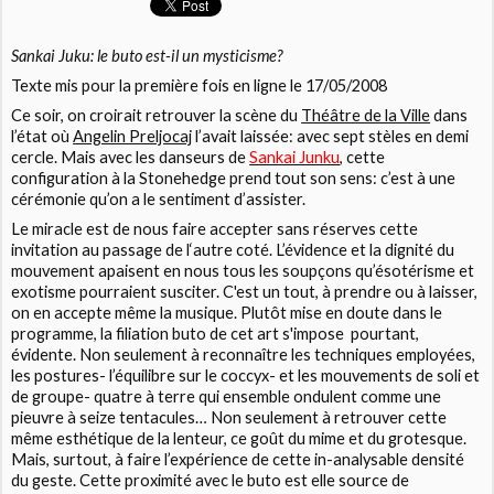
Sankai Juku: le buto est-il un mysticisme?
Texte mis pour la première fois en ligne le 17/05/2008
Ce soir, on croirait retrouver la scène du
Théâtre de la Ville
dans
l’état où
Angelin Preljocaj
l’avait laissée: avec sept stèles en demi
cercle. Mais avec les danseurs de
Sankai Junku
, cette
configuration à la Stonehedge prend tout son sens: c’est à une
cérémonie qu’on a le sentiment d’assister.
Le miracle est de nous faire accepter sans réserves cette
invitation au passage de l‘autre coté. L’évidence et la dignité du
mouvement apaisent en nous tous les soupçons qu’ésotérisme et
exotisme pourraient susciter. C'est un tout, à prendre ou à laisser,
on en accepte même la musique. Plutôt mise en doute dans le
programme, la filiation buto de cet art s'impose pourtant,
évidente. Non seulement à reconnaître les techniques employées,
les postures- l’équilibre sur le coccyx- et les mouvements de soli et
de groupe- quatre à terre qui ensemble ondulent comme une
pieuvre à seize tentacules… Non seulement à retrouver cette
même esthétique de la lenteur, ce goût du mime et du grotesque.
Mais, surtout, à faire l’expérience de cette in-analysable densité
du geste. Cette proximité avec le buto est elle source de