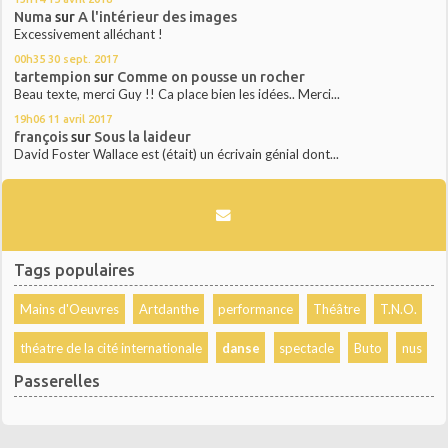
Numa
sur
A l'intérieur des images
Excessivement alléchant !
00h35
30
sept. 2017
tartempion
sur
Comme on pousse un rocher
Beau texte, merci Guy !! Ca place bien les idées.. Merci...
19h06
11
avril 2017
françois
sur
Sous la laideur
David Foster Wallace est (était) un écrivain génial dont...
Tags populaires
Mains d'Oeuvres
Artdanthe
performance
Théâtre
T.N.O.
théatre de la cité internationale
danse
spectacle
Buto
nus
Passerelles