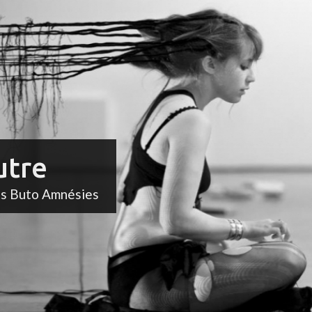
utre
ts Buto Amnésies