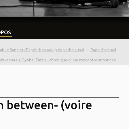
OPOS
air, le Sang et l'Esprit- beaucoup de verbe aussi
Page d'accueil
akamatsu, Gyohei Zatsu - chronique d'une rencontre annoncée
n between- (voire
)