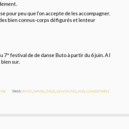
rdement.
nse pour peu que l'on accepte de les accompagner.
odes bien connus-corps défigurés et lenteur
7° festival de de danse Buto à partir du 6 juin. A l
,
bien sur.
NSE
TAGS :
BUTO
,
DANSE
,
ITALIE
,
LES VOUTES
,
NUS
,
CLAUDE PARLE