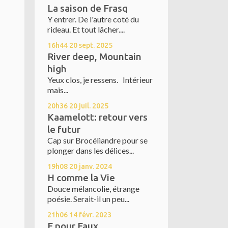
La saison de Frasq
Y entrer. De l'autre coté du
rideau. Et tout lâcher....
16h44
20
sept. 2025
River deep, Mountain
high
Yeux clos, je ressens. Intérieur
mais...
20h36
20
juil. 2025
Kaamelott: retour vers
le futur
Cap sur Brocéliandre pour se
plonger dans les délices...
19h08
20
janv. 2024
H comme la Vie
Douce mélancolie, étrange
poésie. Serait-il un peu...
21h06
14
févr. 2023
F pour Faux