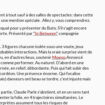
nt à tout sauf à des salles de spectacles: dans cette
 une mention spéciale . Allez y, vous comprendrez.
quat pour y présenter du Buto. S'il s'agit encore
orte. Présenté par
"
In Between
"
compagnie
.
3 figures chacune isolée sous une voute, jeux
bables interactions. Mais la vraie surprise vient de
u, en d'autres lieux, soutenir
Moeno
.
Annoncé
ci comme performer. Au naturel. D'abord en une
née, en relief, débordante. Puis qui fait subir des
ccordéon. Une présence énorme. Qui focalise
rais) danseurs ont beau se tordre, c'est injuste mais
artie, Claude Parle s'abstient, et en un sens tant
ter la folie, en 4 trajectoires simultanées. Le
interprètes assument tous les risques de