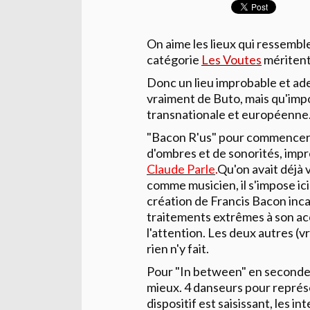
On aime les lieux qui ressemble
catégorie
Les Voutes
méritent
Donc un lieu improbable et ade
vraiment de Buto, mais qu'imp
transnationale et européenne
"Bacon R'us" pour commencer. 
d'ombres et de sonorités, impro
Claude Parle
.
Qu'on avait déjà v
comme musicien, il s'impose i
création de Francis Bacon incar
traitements extrêmes à son a
l'attention. Les deux autres (v
rien n'y fait.
Pour "In between" en seconde p
mieux. 4 danseurs pour représen
dispositif est saisissant, les 