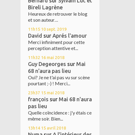
Bernard
sur
Sylvain Luc et
Bireli Lagrène
Heureux de retrouver le blog
et son auteur…
11h15
10
sept. 2019
David
sur
Aprés l'amour
Merci infiniment pour cette
perception attentive et...
11h32
16
mai 2018
Guy Degeorges
sur
Mai
68 n'aura pas lieu
Oui? Je ne t'ai pas vu sur scène
pourtant ;-) ! Merci...
23h37
15
mai 2018
françois
sur
Mai 68 n'aura
pas lieu
Quelle coïncidence : j'y étais ce
même soir. Bien...
13h14
15
avril 2018
Numa
sur
A l'intérieur des