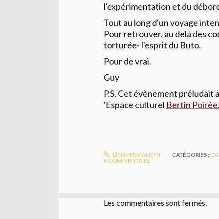
l'expérimentation et du débo
Tout au long d'un voyage inte
Pour retrouver, au delà des c
torturée- l'esprit du Buto.
Pour de vrai.
Guy
P.S. Cet évènement préludait au 
'Espace culturel
Bertin Poirée
LIEN PERMANENT
CATÉGORIES :
DA
0
COMMENTAIRE
Les commentaires sont fermés.