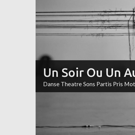
Un Soir Ou Un A
Danse Theatre Sons Partis Pris Mo