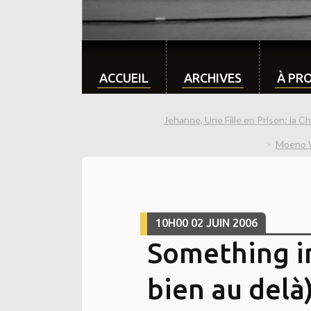
ACCUEIL
ARCHIVES
À PR
Jehanne, Une Fille en Prison: la Ch
Moeno W
10H00
02
JUIN 2006
Something i
bien au delà