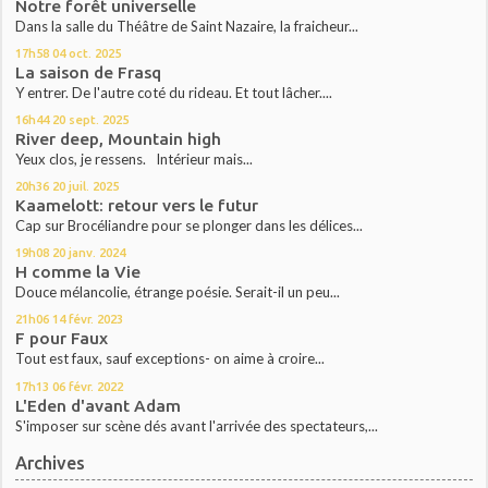
Notre forêt universelle
Dans la salle du Théâtre de Saint Nazaire, la fraicheur...
17h58
04
oct. 2025
La saison de Frasq
Y entrer. De l'autre coté du rideau. Et tout lâcher....
16h44
20
sept. 2025
River deep, Mountain high
Yeux clos, je ressens. Intérieur mais...
20h36
20
juil. 2025
Kaamelott: retour vers le futur
Cap sur Brocéliandre pour se plonger dans les délices...
19h08
20
janv. 2024
H comme la Vie
Douce mélancolie, étrange poésie. Serait-il un peu...
21h06
14
févr. 2023
F pour Faux
Tout est faux, sauf exceptions- on aime à croire...
17h13
06
févr. 2022
L'Eden d'avant Adam
S'imposer sur scène dés avant l'arrivée des spectateurs,...
Archives