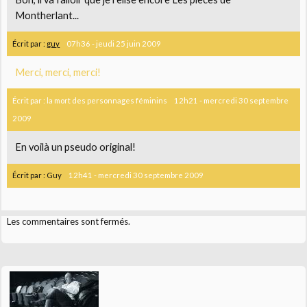
Montherlant...
Écrit par :
guy
07h36
-
jeudi 25
juin 2009
Merci, merci, merci!
Écrit par :
la mort des personnages féminins
12h21
-
mercredi 30
septembre
2009
En voilà un pseudo original!
Écrit par :
Guy
12h41
-
mercredi 30
septembre 2009
Les commentaires sont fermés.