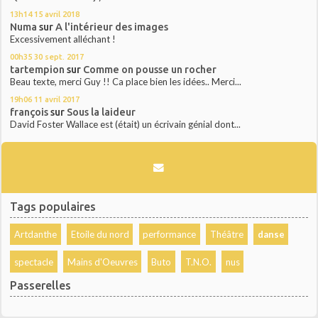
13h14
15
avril 2018
Numa
sur
A l'intérieur des images
Excessivement alléchant !
00h35
30
sept. 2017
tartempion
sur
Comme on pousse un rocher
Beau texte, merci Guy !! Ca place bien les idées.. Merci...
19h06
11
avril 2017
françois
sur
Sous la laideur
David Foster Wallace est (était) un écrivain génial dont...
Tags populaires
Artdanthe
Etoile du nord
performance
Théâtre
danse
spectacle
Mains d'Oeuvres
Buto
T.N.O.
nus
Passerelles