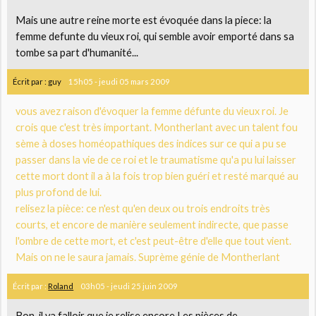
Mais une autre reine morte est évoquée dans la piece: la
femme defunte du vieux roi, qui semble avoir emporté dans sa
tombe sa part d'humanité...
Écrit par :
guy
15h05
-
jeudi 05
mars 2009
vous avez raison d'évoquer la femme défunte du vieux roi. Je
crois que c'est très important. Montherlant avec un talent fou
sème à doses homéopathiques des indices sur ce qui a pu se
passer dans la vie de ce roi et le traumatisme qu'a pu lui laisser
cette mort dont il a à la fois trop bien guéri et resté marqué au
plus profond de lui.
relisez la pièce: ce n'est qu'en deux ou trois endroits très
courts, et encore de manière seulement indirecte, que passe
l'ombre de cette mort, et c'est peut-être d'elle que tout vient.
Mais on ne le saura jamais. Suprème génie de Montherlant
Écrit par :
Roland
03h05
-
jeudi 25
juin 2009
Bon, il va falloir que je relise encore Les pièces de