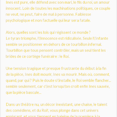
Ines est pure, elle défend avec son mari, le fils du roi, un amour
innocent. Loin de toutes les machinations politiques, ce couple
ne veut, ne peut, faire de mal à personne. Faiblesse
psychologique et non factuelle qui leur sera fatale.
Alors, quelles sont les lois qui régissent ce monde ?
Le tyran triomphe, l\'innocence est ridiculisée. Seule l\'Infante
semble se positionner en dehors de ce tourbillon infernal.
Tourbillon que tous pensent contrôler, mais un seul tient les
brides de ce cortège funéraire : le Roi.
Une tension tragique et presque frustrante du début à la fin
de la pièce, Ines doit mourir, Ines va mourir. Mais où, comment,
quand, par qui ? Puis le doute s\'installe, le Roi semble flancher...
semble seulement, car c\'est lorsqu\'on croit enfin Ines sauvée,
que la pièce bascule...
Dans un théâtre nu, un décor inexistant, une chaise, le talent
des comédiens, et du Roi!, vous plonge dans cet univers
ennivrant, et vous tiennent en haleine de la première à la