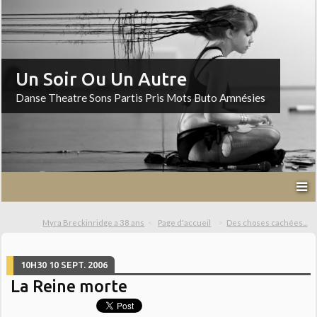
Un Soir Ou Un Autre
Danse Theatre Sons Partis Pris Mots Buto Amnésies
Myra Breckinridge a 38 ans
Page d'accueil
Des choses cachées...
10H30
10
SEPT. 2006
La Reine morte