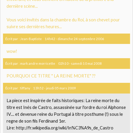
dernière scène...
Vous voici invités dans la chambre du Roi, à son chevet pour
suivre ses dernières heures...
Écrit par :
Jean-Baptiste
14h42
-
dimanche 24
septembre 2006
wow!
Écrit par :
mark andre morricette
02h10
-
samedi 10
mai 2008
POURQUOI CE TITRE " LA REINE MORTE" ??
Écrit par :
tiffany
13h52
-
jeudi 05
mars 2009
La piece est inspirée de faits historiques: La reine morte du
titre est Inés de Castro, assassinée sur l'ordre du roi Alphonse
IV.... et devenue reine du Portugal à titre posthume (!) sous le
regne de son fils Ferdinand 1er.
Lire: http://fr.wikipedia.org/wiki/In%C3%A9s_de_Castro