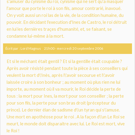
s'amuser du cynisme du roi, cynisme qui ne sert qu'a masquer
l'amour que porte le roi à son fils, amour contrarié, inavoué.
On y voit aussi un roi las de la vie, de la condition humaine, du
pouvoir. En décidant l'execution d'Ines de Castro, le roi détruit
en lui les dernières traçes d'humanité, et, se faisant, se
condamne lui-même à la mort.
Écrit par :
Lord Magnus
21h00
-
mercredi 20
septembre 2006
Et si le méchant était gentil ? Et si la gentille était coupable ?
Après avoir résisté pendant toute la pièce à ses conseillers qui
veulent la mort d\'Inès, après l\'avoir secourue et l\'avoir
laissée croire à son bonheur ; au moment où plus rien ne lui
importe, au moment où il va mourir, le Roi décide la perte de
tous : la mort pour Ines, la mort pour son conseiller ; la perte
pour son fils, la perte pour son bras droit (précepteur du
prince). Le dernier élan de sadisme d\'un tyran qui s\'amuse.
Une mort en apothéose pour le roi . A la façon d\'un Le Roi se
meurt, le monde doit disparaitre avec lui. Le Roi est mort, vive
le Roi !