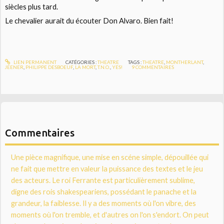
siècles plus tard.
Le chevalier aurait du écouter Don Alvaro. Bien fait!
LIEN PERMANENT
CATÉGORIES :
THEATRE
TAGS :
THEATRE
,
MONTHERLANT
,
JEENER
,
PHILIPPE DESBOEUF
,
LA MORT
,
T.N.O.
,
YES!
9
COMMENTAIRES
Commentaires
Une pièce magnifique, une mise en scéne simple, dépouillée qui
ne fait que mettre en valeur la puissance des textes et le jeu
des acteurs. Le roi Ferrante est particulièrement sublime,
digne des rois shakespeariens, possédant le panache et la
grandeur, la faiblesse. Il y a des moments où l'on vibre, des
moments où l'on tremble, et d'autres on l'on s'endort. On peut