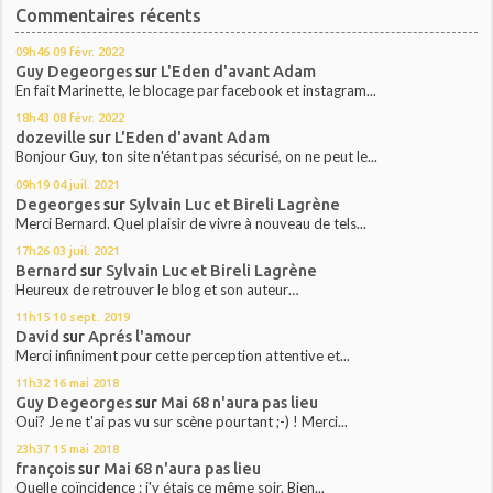
Commentaires récents
09h46
09
févr. 2022
Guy Degeorges
sur
L'Eden d'avant Adam
En fait Marinette, le blocage par facebook et instagram...
18h43
08
févr. 2022
dozeville
sur
L'Eden d'avant Adam
Bonjour Guy, ton site n'étant pas sécurisé, on ne peut le...
09h19
04
juil. 2021
Degeorges
sur
Sylvain Luc et Bireli Lagrène
Merci Bernard. Quel plaisir de vivre à nouveau de tels...
17h26
03
juil. 2021
Bernard
sur
Sylvain Luc et Bireli Lagrène
Heureux de retrouver le blog et son auteur…
11h15
10
sept. 2019
David
sur
Aprés l'amour
Merci infiniment pour cette perception attentive et...
11h32
16
mai 2018
Guy Degeorges
sur
Mai 68 n'aura pas lieu
Oui? Je ne t'ai pas vu sur scène pourtant ;-) ! Merci...
23h37
15
mai 2018
françois
sur
Mai 68 n'aura pas lieu
Quelle coïncidence : j'y étais ce même soir. Bien...