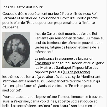
Ines de Castro doit mourir.
Coupable d'être secrètement mariée à Pedro, fils du vieux Roi
Ferrante et héritier de la couronne du Portugal. Pedro promis,
pour le bien de l'État, et pour son propre malheur, à l'Infante
d'Espagne.
Ines de Castro doit mourir, et c'est le Roi
Ferrante qui seul doit en décider. Lui même au
seuil du tombeau, desséché de pouvoir et de
vieillesse, fatigué de l'espoir, et même de la
méchanceté.
La puissance irraisonnée de la passion
(
Pasiphae
), le dégoût du monde et du vulgaire
(
Le Maitre de Santiago
), l'impossiblité des
rapports père-fils (
Fils de personne
)...
les thèmes que l'on a déjà vu abordés dans ce cycle
Montherlant
s'entremèlent à nouveau ici. Liées par cette terrible noirceur, qui
fuse en aphorismes cinglants et venimeux: "En prison pour
médiocrité!".
Pourtant, autant que le pessimisme, l'amour, l'innocence trouvent
aussi à s'exprimer, par la voix d'Ines, et cette voix est douce et
belle. La pièce s'allège ainsi peu à peu jusqu'à son épure, en un