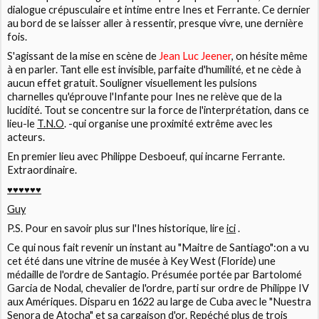
dialogue crépusculaire et intime entre Ines et Ferrante. Ce dernier
au bord de se laisser aller à ressentir, presque vivre, une dernière
fois.
S'agissant de la mise en scène de
Jean Luc Jeener
, on hésite même
à en parler. Tant elle est invisible, parfaite d'humilité, et ne cède à
aucun effet gratuit. Souligner visuellement les pulsions
charnelles qu'éprouve l'Infante pour Ines ne relève que de la
lucidité. Tout se concentre sur la force de l'interprétation, dans ce
lieu-le
T.N.O
.
-qui organise une proximité extrême avec les
acteurs.
En premier lieu avec
Philippe Desboeuf,
qui incarne
Ferrante.
Extraordinaire.
♥♥♥♥♥♥
Guy
P.S. Pour en savoir plus sur l'Ines historique, lire
ici
.
Ce qui nous fait revenir un instant au
"Maitre de Santiago":
on a vu
cet été dans une vitrine de musée à Key West (Floride) une
médaille de l'ordre de Santagio. Présumée portée par Bartolomé
Garcia de Nodal, chevalier de l'ordre, parti sur ordre de Philippe IV
aux Amériques. Disparu en 1622 au large de Cuba avec le "Nuestra
Senora de Atocha" et sa cargaison d'or. Repéché plus de trois