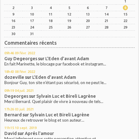
1
2
3
4
5
6
7
8
9
10
11
12
13
14
15
16
17
18
19
20
21
22
23
24
25
26
27
28
29
30
31
Commentaires récents
09h46
09
févr. 2022
Guy Degeorges
sur
L'Eden d'avant Adam
En fait Marinette, le blocage par facebook et instagram...
18h43
08
févr. 2022
dozeville
sur
L'Eden d'avant Adam
Bonjour Guy, ton site n'étant pas sécurisé, on ne peut le...
09h19
04
juil. 2021
Degeorges
sur
Sylvain Luc et Bireli Lagrène
Merci Bernard. Quel plaisir de vivre à nouveau de tels...
17h26
03
juil. 2021
Bernard
sur
Sylvain Luc et Bireli Lagrène
Heureux de retrouver le blog et son auteur…
11h15
10
sept. 2019
David
sur
Aprés l'amour
Merci infiniment pour cette perception attentive et...