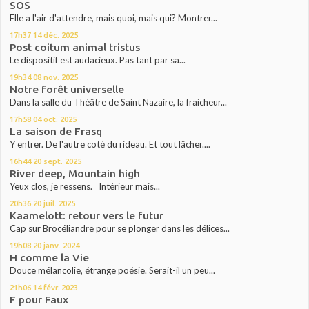
SOS
Elle a l'air d'attendre, mais quoi, mais qui? Montrer...
17h37
14
déc. 2025
Post coitum animal tristus
Le dispositif est audacieux. Pas tant par sa...
19h34
08
nov. 2025
Notre forêt universelle
Dans la salle du Théâtre de Saint Nazaire, la fraicheur...
17h58
04
oct. 2025
La saison de Frasq
Y entrer. De l'autre coté du rideau. Et tout lâcher....
16h44
20
sept. 2025
River deep, Mountain high
Yeux clos, je ressens. Intérieur mais...
20h36
20
juil. 2025
Kaamelott: retour vers le futur
Cap sur Brocéliandre pour se plonger dans les délices...
19h08
20
janv. 2024
H comme la Vie
Douce mélancolie, étrange poésie. Serait-il un peu...
21h06
14
févr. 2023
F pour Faux