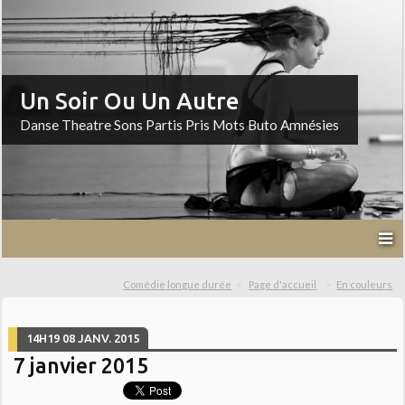
Un Soir Ou Un Autre
Danse Theatre Sons Partis Pris Mots Buto Amnésies
Comédie longue durée
Page d'accueil
En couleurs
14H19
08
JANV. 2015
7 janvier 2015