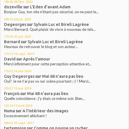
18h43
08
févr. 2022
dozeville
sur
L'Eden d'avant Adam
Bonjour Guy, ton site n'étant pas sécurisé, on ne peut le...
09h19
04
juil. 2021
Degeorges
sur
Sylvain Luc et Bireli Lagrène
Merci Bernard. Quel plaisir de vivre à nouveau de tels...
17h26
03
juil. 2021
Bernard
sur
Sylvain Luc et Bireli Lagrène
Heureux de retrouver le blog et son auteur…
11h15
10
sept. 2019
David
sur
Aprés l'amour
Merci infiniment pour cette perception attentive et...
11h32
16
mai 2018
Guy Degeorges
sur
Mai 68 n'aura pas lieu
Oui? Je ne t'ai pas vu sur scène pourtant ;-) ! Merci...
23h37
15
mai 2018
françois
sur
Mai 68 n'aura pas lieu
Quelle coïncidence : j'y étais ce même soir. Bien...
13h14
15
avril 2018
Numa
sur
A l'intérieur des images
Excessivement alléchant !
00h35
30
sept. 2017
tartempion
sur
Comme on pousse un rocher