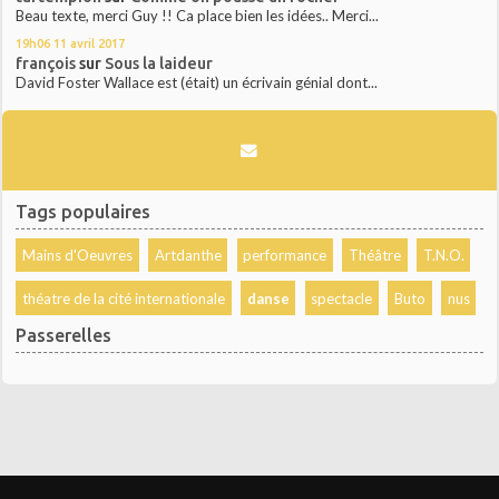
Beau texte, merci Guy !! Ca place bien les idées.. Merci...
19h06
11
avril 2017
françois
sur
Sous la laideur
David Foster Wallace est (était) un écrivain génial dont...
Tags populaires
Mains d'Oeuvres
Artdanthe
performance
Théâtre
T.N.O.
théatre de la cité internationale
danse
spectacle
Buto
nus
Passerelles