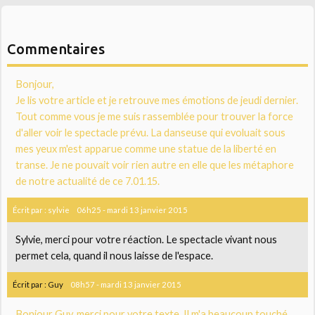
Commentaires
Bonjour,
Je lis votre article et je retrouve mes émotions de jeudi dernier.
Tout comme vous je me suis rassemblée pour trouver la force
d'aller voir le spectacle prévu. La danseuse qui evoluait sous
mes yeux m'est apparue comme une statue de la liberté en
transe. Je ne pouvait voir rien autre en elle que les métaphore
de notre actualité de ce 7.01.15.
Écrit par :
sylvie
06h25
-
mardi 13
janvier 2015
Sylvie, merci pour votre réaction. Le spectacle vivant nous
permet cela, quand il nous laisse de l'espace.
Écrit par :
Guy
08h57
-
mardi 13
janvier 2015
Bonjour Guy, merci pour votre texte. Il m'a beaucoup touché