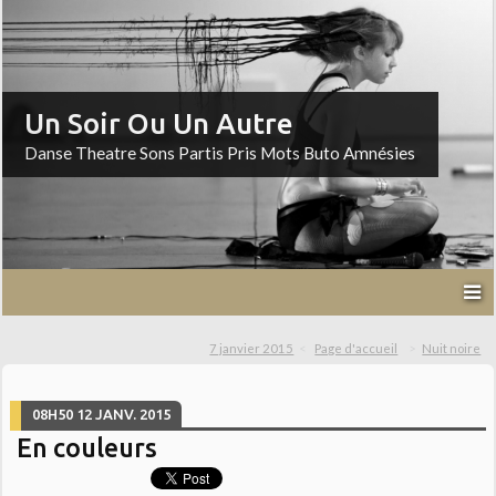
Un Soir Ou Un Autre
Danse Theatre Sons Partis Pris Mots Buto Amnésies
7 janvier 2015
Page d'accueil
Nuit noire
08H50
12
JANV. 2015
En couleurs