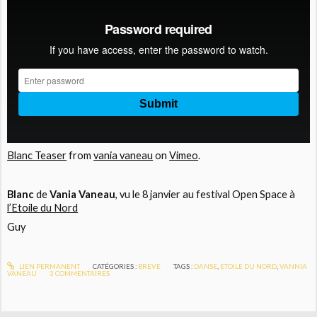
Blanc Teaser
from
vania vaneau
on
Vimeo
.
Blanc
de
Vania Vaneau
, vu le 8 janvier au festival Open Space à
l’Etoile du Nord
Guy
LIEN PERMANENT
CATÉGORIES :
BREVE
TAGS :
DANSE
,
ETOILE DU NORD
,
VANNIA
VANEAU
3
COMMENTAIRES