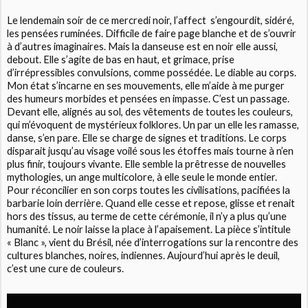
Le lendemain soir de ce mercredi noir, l’affect s’engourdit, sidéré,
les pensées ruminées. Difficile de faire page blanche et de s’ouvrir
à d’autres imaginaires. Mais la danseuse est en noir elle aussi,
debout. Elle s’agite de bas en haut, et grimace, prise
d’irrépressibles convulsions, comme possédée. Le diable au corps.
Mon état s’incarne en ses mouvements, elle m’aide à me purger
des humeurs morbides et pensées en impasse. C’est un passage.
Devant elle, alignés au sol, des vêtements de toutes les couleurs,
qui m’évoquent de mystérieux folklores. Un par un elle les ramasse,
danse, s’en pare. Elle se charge de signes et traditions. Le corps
disparait jusqu’au visage voilé sous les étoffes mais tourne à n’en
plus finir, toujours vivante. Elle semble la prêtresse de nouvelles
mythologies, un ange multicolore, à elle seule le monde entier.
Pour réconcilier en son corps toutes les civilisations, pacifiées la
barbarie loin derrière. Quand elle cesse et repose, glisse et renait
hors des tissus, au terme de cette cérémonie, il n’y a plus qu’une
humanité. Le noir laisse la place à l’apaisement. La pièce s’intitule
« Blanc », vient du Brésil, née d’interrogations sur la rencontre des
cultures blanches, noires, indiennes. Aujourd’hui après le deuil,
c’est une cure de couleurs.