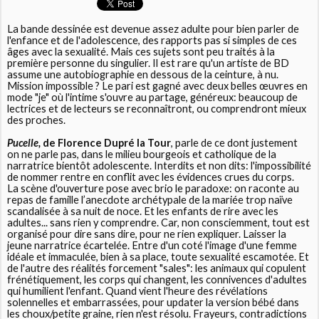
La bande dessinée est devenue assez adulte pour bien parler de
l'enfance et de l'adolescence, des rapports pas si simples de ces
âges avec la sexualité. Mais ces sujets sont peu traités à la
première personne du singulier. Il est rare qu'un artiste de BD
assume une autobiographie en dessous de la ceinture, à nu.
Mission impossible ? Le pari est gagné avec deux belles œuvres en
mode "je" où l'intime s'ouvre au partage, généreux: beaucoup de
lectrices et de lecteurs se reconnaîtront, ou comprendront mieux
des proches.
Pucelle,
de Florence Dupré la Tour
, parle de ce dont justement
on ne parle pas, dans le milieu bourgeois et catholique de la
narratrice bientôt adolescente. Interdits et non dits: l'impossibilité
de nommer rentre en conflit avec les évidences crues du corps.
La scène d'ouverture pose avec brio le paradoxe: on raconte au
repas de famille l’anecdote archétypale de la mariée trop naïve
scandalisée à sa nuit de noce. Et les enfants de rire avec les
adultes... sans rien y comprendre. Car, non consciemment, tout est
organisé pour dire sans dire, pour ne rien expliquer. Laisser la
jeune narratrice écartelée. Entre d'un coté l'image d'une femme
idéale et immaculée, bien à sa place, toute sexualité escamotée. Et
de l'autre des réalités forcement "sales": les animaux qui copulent
frénétiquement, les corps qui changent, les connivences d'adultes
qui humilient l'enfant. Quand vient l'heure des révélations
solennelles et embarrassées, pour updater la version bébé dans
les choux/petite graine, rien n'est résolu. Frayeurs, contradictions