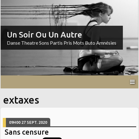
Un Soir Ou Un Autre
Danse Theatre Sons Partis Pris Mots Buto Amnésies
extaxes
09H00
27
SEPT. 2020
Sans censure