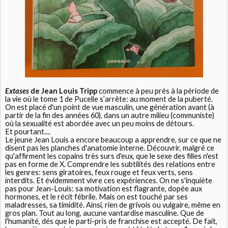
Extases
de Jean Louis Tripp
commence à peu prés à la période de
la vie où le tome 1 de Pucelle s’arrête: au moment de la puberté.
On est placé d'un point de vue masculin, une génération avant (à
partir de la fin des années 60), dans un autre milieu (communiste)
où la sexualité est abordée avec un peu moins de détours.
Et pourtant....
Le jeune Jean Louis a encore beaucoup a apprendre, sur ce que ne
disent pas les planches d'anatomie interne. Découvrir, malgré ce
qu'affirment les copains très surs d'eux, que le sexe des filles n'est
pas en forme de X. Comprendre les subtilités des relations entre
les genres: sens giratoires, feux rouge et feux verts, sens
interdits. Et évidemment vivre ces expériences. On ne s'inquiète
pas pour Jean-Louis: sa motivation est flagrante, dopée aux
hormones, et le récit fébrile. Mais on est touché par ses
maladresses, sa timidité. Ainsi, rien de grivois ou vulgaire, même en
gros plan. Tout au long, aucune vantardise masculine. Que de
l'humanité, dés que le parti-pris de franchise est accepté. De fait,