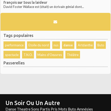
françois
sur
Sous la laideur
David Foster Wallace est (était) un écrivain génial dont...
Tags populaires
performance
Etoile du nord
nus
danse
Artdanthe
Buto
spectacle
T.N.O.
Mains d'Oeuvres
Théâtre
Passerelles
Un Soir Ou Un Autre
Danse Theatre Sons Partis Pris Mots Buto Amnésies