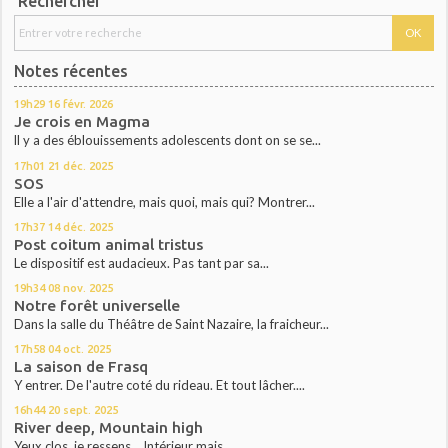
Rechercher
Notes récentes
19h29
16
févr. 2026
Je crois en Magma
ll y a des éblouissements adolescents dont on se se...
17h01
21
déc. 2025
SOS
Elle a l'air d'attendre, mais quoi, mais qui? Montrer...
17h37
14
déc. 2025
Post coitum animal tristus
Le dispositif est audacieux. Pas tant par sa...
19h34
08
nov. 2025
Notre forêt universelle
Dans la salle du Théâtre de Saint Nazaire, la fraicheur...
17h58
04
oct. 2025
La saison de Frasq
Y entrer. De l'autre coté du rideau. Et tout lâcher....
16h44
20
sept. 2025
River deep, Mountain high
Yeux clos, je ressens. Intérieur mais...