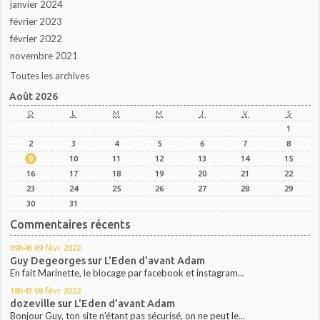
janvier 2024
février 2023
février 2022
novembre 2021
Toutes les archives
Août 2026
D
L
M
M
J
V
S
1
2
3
4
5
6
7
8
9
10
11
12
13
14
15
16
17
18
19
20
21
22
23
24
25
26
27
28
29
30
31
Commentaires récents
09h46
09
févr. 2022
Guy Degeorges
sur
L'Eden d'avant Adam
En fait Marinette, le blocage par facebook et instagram...
18h43
08
févr. 2022
dozeville
sur
L'Eden d'avant Adam
Bonjour Guy, ton site n'étant pas sécurisé, on ne peut le...