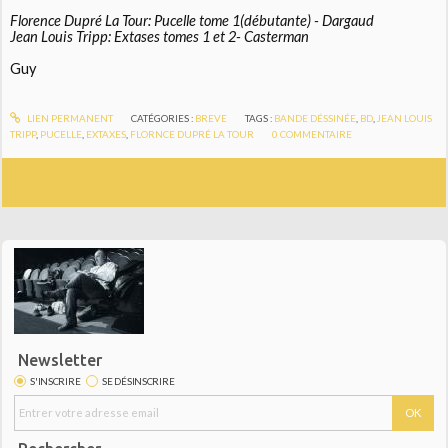
Florence Dupré La Tour: Pucelle tome 1(débutante) - Dargaud
Jean Louis Tripp: Extases tomes 1 et 2- Casterman
Guy
LIEN PERMANENT
CATÉGORIES :
BREVE
TAGS :
BANDE DÉSSINÉE
,
BD
,
JEAN LOUIS
TRIPP
,
PUCELLE
,
EXTAXES
,
FLORNCE DUPRÉ LA TOUR
0
COMMENTAIRE
Newsletter
S'INSCRIRE
SE DÉSINSCRIRE