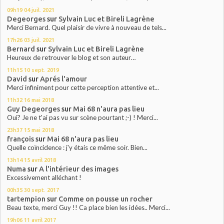
09h19
04
juil. 2021
Degeorges
sur
Sylvain Luc et Bireli Lagrène
Merci Bernard. Quel plaisir de vivre à nouveau de tels...
17h26
03
juil. 2021
Bernard
sur
Sylvain Luc et Bireli Lagrène
Heureux de retrouver le blog et son auteur…
11h15
10
sept. 2019
David
sur
Aprés l'amour
Merci infiniment pour cette perception attentive et...
11h32
16
mai 2018
Guy Degeorges
sur
Mai 68 n'aura pas lieu
Oui? Je ne t'ai pas vu sur scène pourtant ;-) ! Merci...
23h37
15
mai 2018
françois
sur
Mai 68 n'aura pas lieu
Quelle coïncidence : j'y étais ce même soir. Bien...
13h14
15
avril 2018
Numa
sur
A l'intérieur des images
Excessivement alléchant !
00h35
30
sept. 2017
tartempion
sur
Comme on pousse un rocher
Beau texte, merci Guy !! Ca place bien les idées.. Merci...
19h06
11
avril 2017