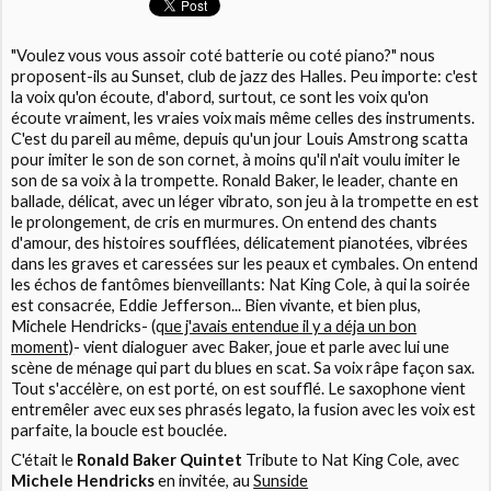
"Voulez vous vous assoir coté batterie ou coté piano?" nous
proposent-ils au Sunset, club de jazz des Halles. Peu importe: c'est
la voix qu'on écoute, d'abord, surtout, ce sont les voix qu'on
écoute vraiment, les vraies voix mais même celles des instruments.
C'est du pareil au même, depuis qu'un jour Louis Amstrong scatta
pour imiter le son de son cornet, à moins qu'il n'ait voulu imiter le
son de sa voix à la trompette. Ronald Baker, le leader, chante en
ballade, délicat, avec un léger vibrato, son jeu à la trompette en est
le prolongement, de cris en murmures. On entend des chants
d'amour, des histoires soufflées, délicatement pianotées, vibrées
dans les graves et caressées sur les peaux et cymbales. On entend
les échos de fantômes bienveillants: Nat King Cole, à qui la soirée
est consacrée, Eddie Jefferson... Bien vivante, et bien plus,
Michele Hendricks- (q
ue j'avais entendue il y a déja un bon
moment)
- vient dialoguer avec Baker, joue et parle avec lui une
scène de ménage qui part du blues en scat. Sa voix râpe façon sax.
Tout s'accélère, on est porté, on est soufflé. Le saxophone vient
entremêler avec eux ses phrasés legato, la fusion avec les voix est
parfaite, la boucle est bouclée.
C'était le
Ronald Baker Quintet
Tribute to Nat King Cole, avec
Michele Hendricks
en invitée, au
Sunside