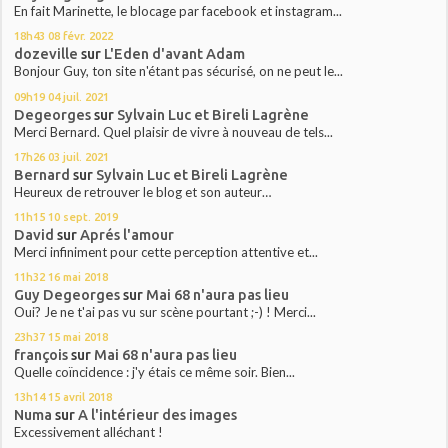
En fait Marinette, le blocage par facebook et instagram...
18h43
08
févr. 2022
dozeville
sur
L'Eden d'avant Adam
Bonjour Guy, ton site n'étant pas sécurisé, on ne peut le...
09h19
04
juil. 2021
Degeorges
sur
Sylvain Luc et Bireli Lagrène
Merci Bernard. Quel plaisir de vivre à nouveau de tels...
17h26
03
juil. 2021
Bernard
sur
Sylvain Luc et Bireli Lagrène
Heureux de retrouver le blog et son auteur…
11h15
10
sept. 2019
David
sur
Aprés l'amour
Merci infiniment pour cette perception attentive et...
11h32
16
mai 2018
Guy Degeorges
sur
Mai 68 n'aura pas lieu
Oui? Je ne t'ai pas vu sur scène pourtant ;-) ! Merci...
23h37
15
mai 2018
françois
sur
Mai 68 n'aura pas lieu
Quelle coïncidence : j'y étais ce même soir. Bien...
13h14
15
avril 2018
Numa
sur
A l'intérieur des images
Excessivement alléchant !