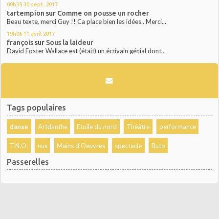
00h35
30
sept. 2017
tartempion
sur
Comme on pousse un rocher
Beau texte, merci Guy !! Ca place bien les idées.. Merci...
19h06
11
avril 2017
françois
sur
Sous la laideur
David Foster Wallace est (était) un écrivain génial dont...
Tags populaires
danse
Artdanthe
Etoile du nord
Théâtre
performance
T.N.O.
nus
Mains d'Oeuvres
spectacle
Buto
Passerelles