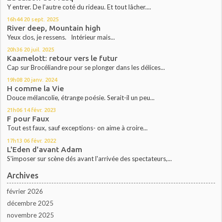
Y entrer. De l'autre coté du rideau. Et tout lâcher....
16h44
20
sept. 2025
River deep, Mountain high
Yeux clos, je ressens. Intérieur mais...
20h36
20
juil. 2025
Kaamelott: retour vers le futur
Cap sur Brocéliandre pour se plonger dans les délices...
19h08
20
janv. 2024
H comme la Vie
Douce mélancolie, étrange poésie. Serait-il un peu...
21h06
14
févr. 2023
F pour Faux
Tout est faux, sauf exceptions- on aime à croire...
17h13
06
févr. 2022
L'Eden d'avant Adam
S'imposer sur scène dés avant l'arrivée des spectateurs,...
Archives
février 2026
décembre 2025
novembre 2025