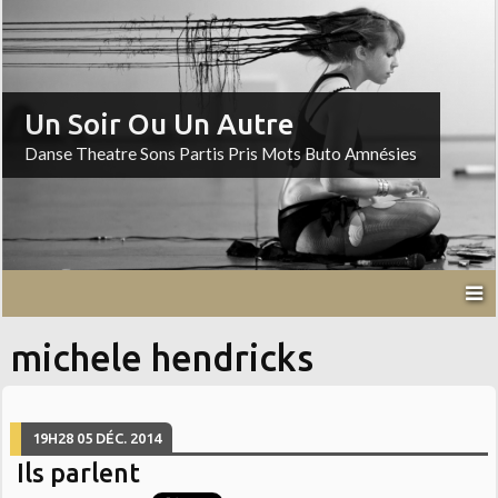
Un Soir Ou Un Autre
Danse Theatre Sons Partis Pris Mots Buto Amnésies
michele hendricks
19H28
05
DÉC. 2014
Ils parlent