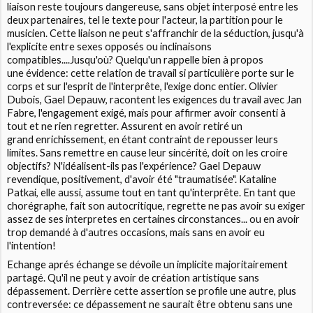
liaison reste toujours dangereuse, sans objet interposé entre les
deux partenaires, tel le texte pour l'acteur, la partition pour le
musicien. Cette liaison ne peut s'affranchir de la séduction, jusqu'à
l'explicite entre sexes opposés ou inclinaisons
compatibles....Jusqu'où? Quelqu'un rappelle bien à propos
une évidence: cette relation de travail si particulière porte sur le
corps et sur l'esprit de l'interprête, l'exige donc entier. Olivier
Dubois, Gael Depauw, racontent les exigences du travail avec Jan
Fabre, l'engagement exigé, mais pour affirmer avoir consenti à
tout et ne rien regretter. Assurent en avoir retiré un
grand enrichissement, en étant contraint de repousser leurs
limites. Sans remettre en cause leur sincérité, doit on les croire
objectifs? N'idéalisent-ils pas l'expérience? Gael Depauw
revendique, positivement, d'avoir été "traumatisée". Kataline
Patkai, elle aussi, assume tout en tant qu'interprête. En tant que
chorégraphe, fait son autocritique, regrette ne pas avoir su exiger
assez de ses interpretes en certaines circonstances... ou en avoir
trop demandé à d'autres occasions, mais sans en avoir eu
l'intention!
Echange aprés échange se dévoile un implicite majoritairement
partagé. Qu'il ne peut y avoir de création artistique sans
dépassement. Derrière cette assertion se profile une autre, plus
contreversée: ce dépassement ne saurait être obtenu sans une