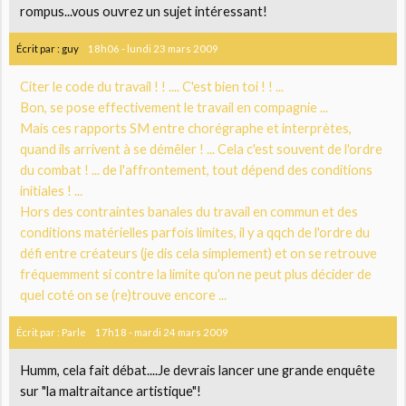
rompus...vous ouvrez un sujet intéressant!
Écrit par :
guy
18h06
-
lundi 23
mars 2009
Citer le code du travail ! ! .... C'est bien toi ! ! ...
Bon, se pose effectivement le travail en compagnie ...
Mais ces rapports SM entre chorégraphe et interprètes,
quand ils arrivent à se démêler ! ... Cela c'est souvent de l'ordre
du combat ! ... de l'affrontement, tout dépend des conditions
initiales ! ...
Hors des contraintes banales du travail en commun et des
conditions matérielles parfois limites, il y a qqch de l'ordre du
défi entre créateurs (je dis cela simplement) et on se retrouve
fréquemment si contre la limite qu'on ne peut plus décider de
quel coté on se (re)trouve encore ...
Écrit par :
Parle
17h18
-
mardi 24
mars 2009
Humm, cela fait débat....Je devrais lancer une grande enquête
sur "la maltraitance artistique"!