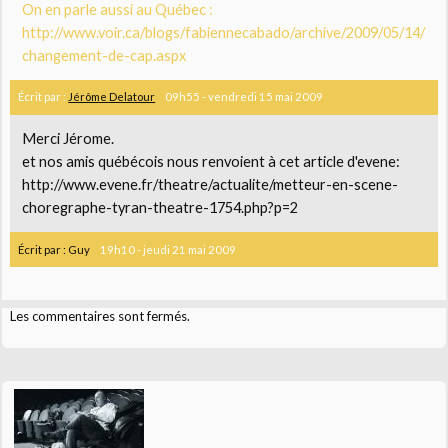
On en parle aussi au Québec :
http://www.voir.ca/blogs/fabiennecabado/archive/2009/05/14/
changement-de-cap.aspx
Écrit par :
Jérôme Delatour
09h55
-
vendredi 15
mai 2009
Merci Jérome.
et nos amis québécois nous renvoient à cet article d'evene:
http://www.evene.fr/theatre/actualite/metteur-en-scene-
choregraphe-tyran-theatre-1754.php?p=2
Écrit par :
Guy
19h10
-
jeudi 21
mai 2009
Les commentaires sont fermés.