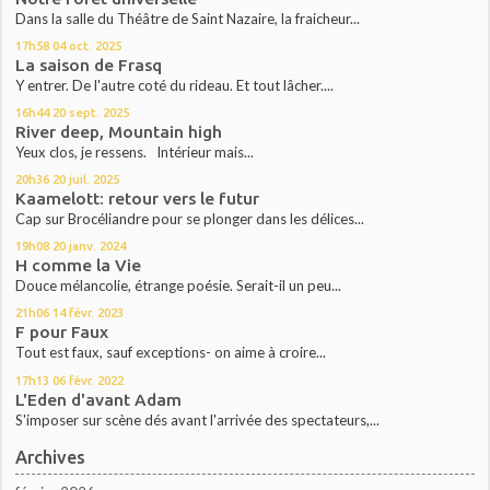
Dans la salle du Théâtre de Saint Nazaire, la fraicheur...
17h58
04
oct. 2025
La saison de Frasq
Y entrer. De l'autre coté du rideau. Et tout lâcher....
16h44
20
sept. 2025
River deep, Mountain high
Yeux clos, je ressens. Intérieur mais...
20h36
20
juil. 2025
Kaamelott: retour vers le futur
Cap sur Brocéliandre pour se plonger dans les délices...
19h08
20
janv. 2024
H comme la Vie
Douce mélancolie, étrange poésie. Serait-il un peu...
21h06
14
févr. 2023
F pour Faux
Tout est faux, sauf exceptions- on aime à croire...
17h13
06
févr. 2022
L'Eden d'avant Adam
S'imposer sur scène dés avant l'arrivée des spectateurs,...
Archives