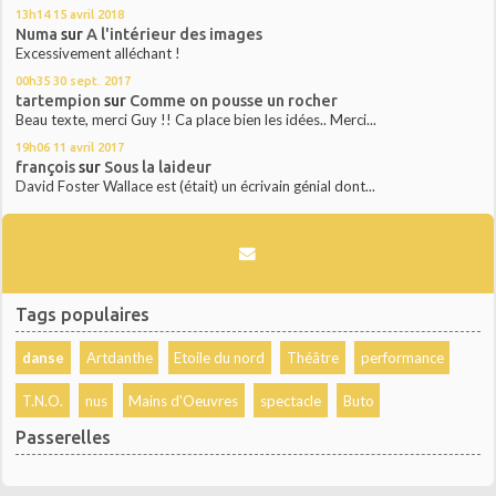
13h14
15
avril 2018
Numa
sur
A l'intérieur des images
Excessivement alléchant !
00h35
30
sept. 2017
tartempion
sur
Comme on pousse un rocher
Beau texte, merci Guy !! Ca place bien les idées.. Merci...
19h06
11
avril 2017
françois
sur
Sous la laideur
David Foster Wallace est (était) un écrivain génial dont...
Tags populaires
danse
Artdanthe
Etoile du nord
Théâtre
performance
T.N.O.
nus
Mains d'Oeuvres
spectacle
Buto
Passerelles