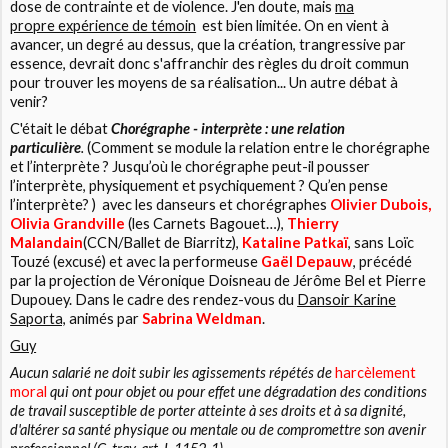
dose de contrainte et de violence. J'en doute, mais
ma
propre expérience de témoin
est bien limitée. On en vient à
avancer, un degré au dessus, que la création, trangressive par
essence, devrait donc s'affranchir des règles du droit commun
pour trouver les moyens de sa réalisation... Un autre débat à
venir?
C'était le débat
Chorégraphe - interprète : une relation
particulière
.
(Comment se module la relation entre le chorégraphe
et l’interprète ? Jusqu’où le chorégraphe peut-il pousser
l’interprète, physiquement et psychiquement ? Qu’en pense
l’interprète? ) avec les danseurs et chorégraphes
Olivier Dubois,
Olivia Grandville
(les Carnets Bagouet…),
Thierry
Malandain
(CCN/Ballet de Biarritz),
Kataline Patkaï
, sans Loïc
Touzé (excusé) et avec la performeuse
Gaël Depauw
, précédé
par la projection de Véronique Doisneau de Jérôme Bel et Pierre
Dupouey. Dans le cadre des rendez-vous du
Dansoir Karine
Saporta,
animés par
Sabrina Weldman
.
Guy
Aucun salarié ne doit subir les agissements répétés de
harcèlement
moral
qui ont pour
objet
ou pour
effet
une dégradation des conditions
de travail susceptible de porter atteinte à ses droits et à sa dignité,
d'altérer sa santé physique ou mentale ou de compromettre son avenir