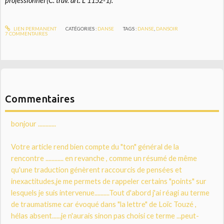
professionnel (
C. trav. art. L 1152-1
).
LIEN PERMANENT
CATÉGORIES :
DANSE
TAGS :
DANSE
,
DANSOIR
7
COMMENTAIRES
Commentaires
bonjour ............
Votre article rend bien compte du "ton" général de la
rencontre ............ en revanche , comme un résumé de même
qu'une traduction génèrent raccourcis de pensées et
inexactitudes,je me permets de rappeler certains "points" sur
lesquels je suis intervenue..........Tout d'abord j'ai réagi au terme
de traumatisme car évoqué dans "la lettre" de Loïc Touzé ,
hélas absent......je n'aurais sinon pas choisi ce terme ...peut-