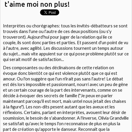
t'aime moi non plus!
Interprètes ou chorégraphes: tous les invités-débatteurs se sont
trouvés dans l'une ou l'autre de ces deux positions (ou s'y
trouveront). Aujourd'hui pour juger de la relation qui lie ce
couple, ils sont donc parties et parties. Et passent d'un point de vu
à l'autre, avec agilité. Les discussions tournent un temps autour
du sujet... mais vite appuient sur ce qui pose problème plutôt sur ce
qui serait motif de satisfaction...
Des composantes ou des déclinaisons de cette relation on
évoque donc bientôt ce qui est violence plutôt que ce qui est
amour. Ou l'on suggère que l'un n'irait pas sans l'autre! Le débat
est dés lors impossible et passionnant, nourri avec un peu de gêne
et un certain courage de la part des intervenants, comme on se
décide à évoquer des secrets de famille ("Je peux en parler
maintenant parcequ'il est mort, mais untel nous jetait des chaises
à la figure"). Les non-dits pesent autant que les aveux et les
réflexions. Certains, parlant en interprètes, avouent leur désir de
soumission, le besoin de s'abandonner. A l'inverse, Olivia Grandville
se satisfait qu'avec le temps l'on reconnaisse de plus en plus la
part de création qu'apporte le danseur. Reconnaît que la