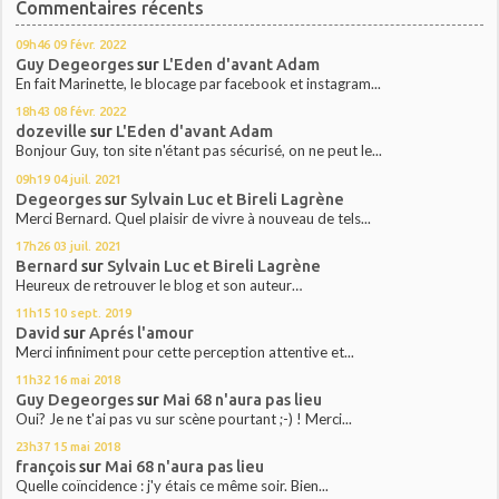
Commentaires récents
09h46
09
févr. 2022
Guy Degeorges
sur
L'Eden d'avant Adam
En fait Marinette, le blocage par facebook et instagram...
18h43
08
févr. 2022
dozeville
sur
L'Eden d'avant Adam
Bonjour Guy, ton site n'étant pas sécurisé, on ne peut le...
09h19
04
juil. 2021
Degeorges
sur
Sylvain Luc et Bireli Lagrène
Merci Bernard. Quel plaisir de vivre à nouveau de tels...
17h26
03
juil. 2021
Bernard
sur
Sylvain Luc et Bireli Lagrène
Heureux de retrouver le blog et son auteur…
11h15
10
sept. 2019
David
sur
Aprés l'amour
Merci infiniment pour cette perception attentive et...
11h32
16
mai 2018
Guy Degeorges
sur
Mai 68 n'aura pas lieu
Oui? Je ne t'ai pas vu sur scène pourtant ;-) ! Merci...
23h37
15
mai 2018
françois
sur
Mai 68 n'aura pas lieu
Quelle coïncidence : j'y étais ce même soir. Bien...