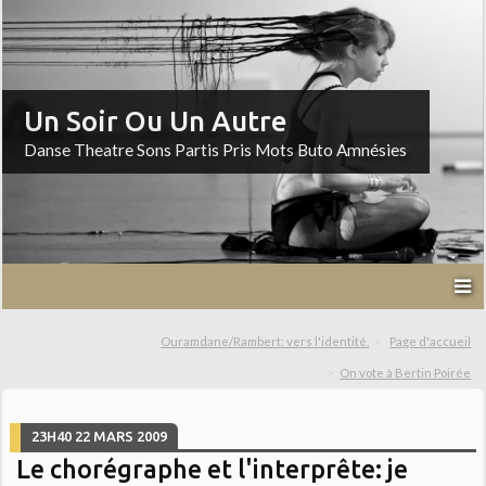
Un Soir Ou Un Autre
Danse Theatre Sons Partis Pris Mots Buto Amnésies
Ouramdane/Rambert: vers l'identité.
Page d'accueil
On vote à Bertin Poirée
23H40
22
MARS 2009
Le chorégraphe et l'interprête: je