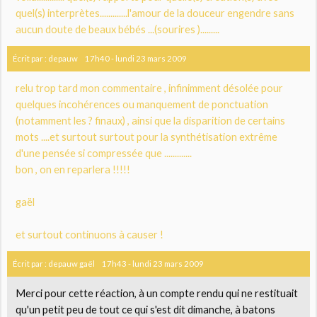
quel(s) interprètes.............l'amour de la douceur engendre sans
aucun doute de beaux bébés ...(sourires ).........
Écrit par :
depauw
17h40
-
lundi 23
mars 2009
relu trop tard mon commentaire , infinimment désolée pour
quelques incohérences ou manquement de ponctuation
(notamment les ? finaux) , ainsi que la disparition de certains
mots ....et surtout surtout pour la synthétisation extrême
d'une pensée si compressée que .............
bon , on en reparlera !!!!!
gaël
et surtout continuons à causer !
Écrit par :
depauw gaël
17h43
-
lundi 23
mars 2009
Merci pour cette réaction, à un compte rendu qui ne restituait
qu'un petit peu de tout ce qui s'est dit dimanche, à batons