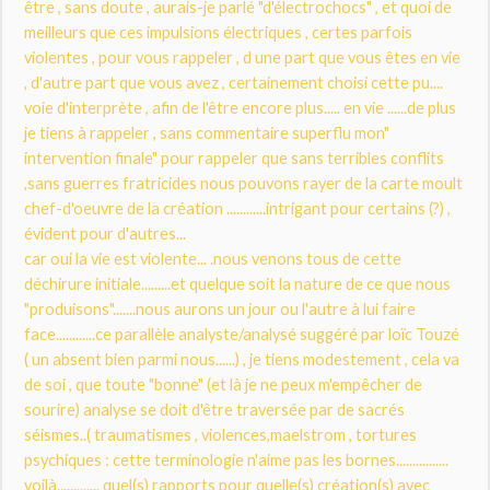
être , sans doute , aurais-je parlé "d'électrochocs" , et quoi de
meilleurs que ces impulsions électriques , certes parfois
violentes , pour vous rappeler , d une part que vous êtes en vie
, d'autre part que vous avez , certainement choisi cette pu....
voie d'interprète , afin de l'être encore plus..... en vie ......de plus
je tiens à rappeler , sans commentaire superflu mon"
intervention finale" pour rappeler que sans terribles conflits
,sans guerres fratricides nous pouvons rayer de la carte moult
chef-d'oeuvre de la création ............intrigant pour certains (?) ,
évident pour d'autres...
car oui la vie est violente... .nous venons tous de cette
déchirure initiale.........et quelque soit la nature de ce que nous
"produisons".......nous aurons un jour ou l'autre à lui faire
face............ce parallèle analyste/analysé suggéré par loïc Touzé
( un absent bien parmi nous......) , je tiens modestement , cela va
de soi , que toute "bonne" (et là je ne peux m'empêcher de
sourire) analyse se doit d'être traversée par de sacrés
séismes..( traumatismes , violences,maelstrom , tortures
psychiques : cette terminologie n'aime pas les bornes................
voilà............. quel(s) rapports pour quelle(s) création(s) avec