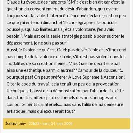
Claude tu évoque des rapports "SM" : c'est bien dit car c'est la
question du consentement, du désir d'abandon, qui revient
toujours sur la table. L'interprête éprouvé déclare (c'est un peu
ce que j'ai entendu dimanche) "le chorégraphe m'a bouculé,
poussé jusqu'aux limites..mais j'étais volontaire, j'en avais
besoin!". Mais est ce la seule stratégie possible pour suciter le
dépassement, je ne suis pas sur!
Aussi, je lis bien ce qu'écrit Gael: pas de véritable art s'il ne rend
pas compte de la violence de la vie, s'il n'est pas violent dans les
modalités de sa création même...Mais Gael ne décrit elle pas
ainsi une esthétique parmi d'autres? "L'amour de la douceur"...
pourquoi pas! On peut préferer A Love Supreme à Ascension!
Citer le code du travail, cela tenait un peu de la provocation
technique, et aussi de la démonstration par l'absurde: il existe
dans tous les milieux professionnels des personnages aux
comportements caratériels... mais sans l'alibi de ma démesure
artistique! mais qui excuserait tout?
Écrit par :
guy
22h25
-
mardi 24
mars 2009