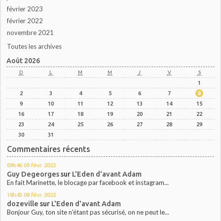
février 2023
février 2022
novembre 2021
Toutes les archives
Août 2026
D
L
M
M
J
V
S
1
2
3
4
5
6
7
8
9
10
11
12
13
14
15
16
17
18
19
20
21
22
23
24
25
26
27
28
29
30
31
Commentaires récents
09h46
09
févr. 2022
Guy Degeorges
sur
L'Eden d'avant Adam
En fait Marinette, le blocage par facebook et instagram...
18h43
08
févr. 2022
dozeville
sur
L'Eden d'avant Adam
Bonjour Guy, ton site n'étant pas sécurisé, on ne peut le...