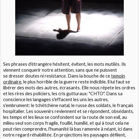
Ses phrases d'étrangère hésitent, évitent, les mots mutilés. Ils
viennent conquerir notre attention, sans que ne puissent
se dresser doutes ni resistance. Dans la bouche de ce
temoin
ordinaire
, le plus horrible de la guerre reste indicible. ll lui faut se
libérer des mots des autres, écrasants. Elle nous répete les ordres
et les rires des policiers, les cris gutturaux: "CHTO". Dans sa
conscience les langages s'effacent les uns les autres,
s'embrument: le tchétchène natal, le russe des soldats, le français
hospitalier. Les souvenirs reviennent et se répondent, obsédants,
les temps et les lieux se confondent sur la route de son exil, au
milieu seul son corps fragile, fouillé, humilié, et qui à tout cela ne
peut rien comprendre, l'humanité là bas ramenée à néant, ici dans
notre regard réhabilitée. En projections les paysages défilent,