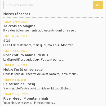
Notes récentes
19h29
16
févr. 2026
Je crois en Magma
ll y a des éblouissements adolescents dont on se se...
17h01
21
déc. 2025
SOS
Elle a l'air d'attendre, mais quoi, mais qui? Montrer...
17h37
14
déc. 2025
Post coitum animal tristus
Le dispositif est audacieux. Pas tant par sa...
19h34
08
nov. 2025
Notre forêt universelle
Dans la salle du Théâtre de Saint Nazaire, la fraicheur...
17h58
04
oct. 2025
La saison de Frasq
Y entrer. De l'autre coté du rideau. Et tout lâcher....
16h44
20
sept. 2025
River deep, Mountain high
Yeux clos, je ressens. Intérieur mais...