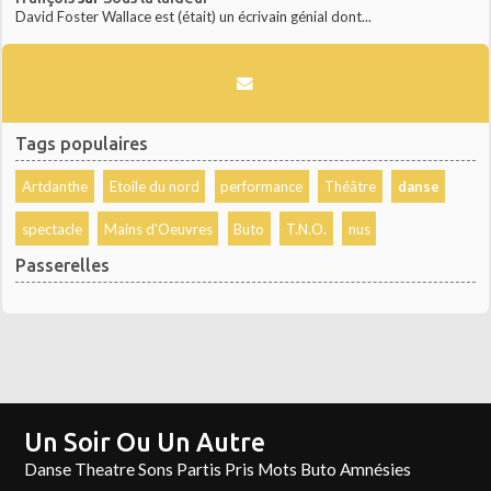
David Foster Wallace est (était) un écrivain génial dont...
Tags populaires
Artdanthe
Etoile du nord
performance
Théâtre
danse
spectacle
Mains d'Oeuvres
Buto
T.N.O.
nus
Passerelles
Un Soir Ou Un Autre
Danse Theatre Sons Partis Pris Mots Buto Amnésies