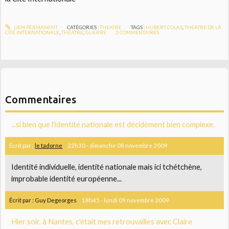
LIEN PERMANENT
CATÉGORIES :
THEATRE
TAGS :
HUBERT COLAS
,
THEATRE DE LA
CITÉ INTERNATIONALE
,
THÉATRE
,
GUERRE
3
COMMENTAIRES
Commentaires
...si bien que l'identité nationale est décidément bien complexe.
Écrit par :
le tadorne
22h30
-
dimanche 08
novembre 2009
Identité individuelle, identité nationale mais ici tchétchène,
improbable identité européenne...
Écrit par :
Guy Degeorges
18h45
-
lundi 09
novembre 2009
Hier soir, à Nantes, c'était mes retrouvailles avec Claire