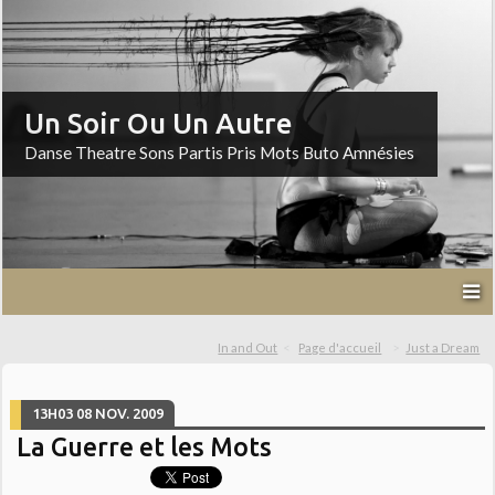
Un Soir Ou Un Autre
Danse Theatre Sons Partis Pris Mots Buto Amnésies
In and Out
Page d'accueil
Just a Dream
13H03
08
NOV. 2009
La Guerre et les Mots