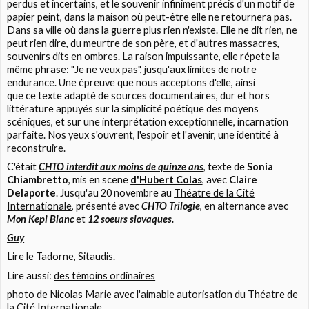
perdus et incertains, et le souvenir infiniment précis d'un motif de
papier peint, dans la maison où peut-être elle ne retournera pas.
Dans sa ville où dans la guerre plus rien n'existe. Elle ne dit rien, ne
peut rien dire, du meurtre de son père, et d'autres massacres,
souvenirs dits en ombres. La raison impuissante, elle répete la
même phrase: "Je ne veux pas", jusqu'aux limites de notre
endurance. Une épreuve que nous acceptons d'elle, ainsi
que ce texte adapté de sources documentaires, dur et hors
littérature appuyés sur la simplicité poétique des moyens
scéniques, et sur une interprétation exceptionnelle, incarnation
parfaite. Nos yeux s'ouvrent, l'espoir et l'avenir, une identité à
reconstruire.
C'était
CHTO interdit aux moins de quinze ans
, texte de
Sonia
Chiambretto
, mis en scene
d'Hubert Colas
, avec
Claire
Delaporte
. Jusqu'au 20 novembre au
Théatre de la Cité
Internationale
, présenté avec
CHTO Trilogie
, en alternance avec
Mon Kepi Blanc
et
12 soeurs slovaques.
Guy
Lire le
Tadorne
,
Sitaudis.
Lire aussi:
des témoins ordinaires
photo de Nicolas Marie avec l'aimable autorisation du Théatre de
la Cité Internationale