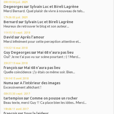
09h19
04
juil. 2021
Degeorges
sur
Sylvain Luc et Bireli Lagrène
Merci Bernard. Quel plaisir de vivre à nouveau de tels...
17h26
03
juil. 2021
Bernard
sur
Sylvain Luc et Bireli Lagrène
Heureux de retrouver le blog et son auteur…
11h15
10
sept. 2019
David
sur
Aprés l'amour
Merci infiniment pour cette perception attentive et...
11h32
16
mai 2018
Guy Degeorges
sur
Mai 68 n'aura pas lieu
Oui? Je ne t'ai pas vu sur scène pourtant ;-) ! Merci...
23h37
15
mai 2018
françois
sur
Mai 68 n'aura pas lieu
Quelle coïncidence : j'y étais ce même soir. Bien...
13h14
15
avril 2018
Numa
sur
A l'intérieur des images
Excessivement alléchant !
00h35
30
sept. 2017
tartempion
sur
Comme on pousse un rocher
Beau texte, merci Guy !! Ca place bien les idées.. Merci...
19h06
11
avril 2017
françois
sur
Sous la laideur