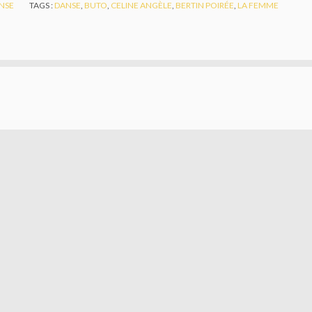
NSE
TAGS :
DANSE
,
BUTO
,
CELINE ANGÈLE
,
BERTIN POIRÉE
,
LA FEMME