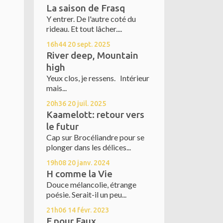
La saison de Frasq
Y entrer. De l'autre coté du
rideau. Et tout lâcher....
16h44
20
sept. 2025
River deep, Mountain
high
Yeux clos, je ressens. Intérieur
mais...
20h36
20
juil. 2025
Kaamelott: retour vers
le futur
Cap sur Brocéliandre pour se
plonger dans les délices...
19h08
20
janv. 2024
H comme la Vie
Douce mélancolie, étrange
poésie. Serait-il un peu...
21h06
14
févr. 2023
F pour Faux