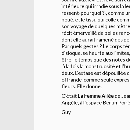
intérieure qui irradie sous la le
ressent-pourquoi ?-, comme une
noué, et le tissu qui colle co
son voyage de quelques mètre
récit émerveillé de belles ren
dont elle aurait ramené des peup
Par quels gestes ? Le corps témo
disloque, se heurte aux limites
être, le temps que des notes 
à la fois la monstruosité et l’h
deux. L’extase est dépouillée
offrande comme seule expression
fleurs. Elle donne.
C’était
La Femme Ailée
de Jean
Angèle, à
l’espace Bertin Poir
Guy