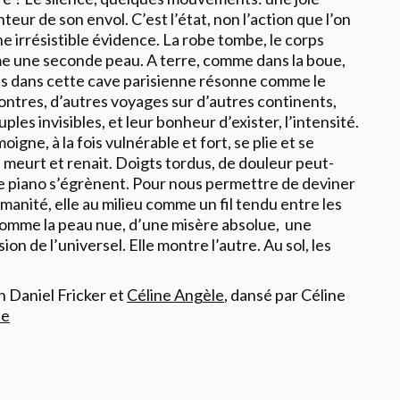
nteur de son envol. C’est l’état, non l’action que l’on
 irrésistible évidence. La robe tombe, le corps
mme une seconde peau. A terre, comme dans la boue,
s dans cette cave parisienne résonne comme le
contres, d’autres voyages sur d’autres continents,
les invisibles, et leur bonheur d’exister, l’intensité.
igne, à la fois vulnérable et fort, se plie et se
, meurt et renait. Doigts tordus, de douleur peut-
de piano s’égrènent. Pour nous permettre de deviner
umanité, elle au milieu comme un fil tendu entre les
 comme la peau nue, d’une misère absolue, une
 de l’universel. Elle montre l’autre. Au sol, les
 Daniel Fricker et
Céline Angèle
, dansé par Céline
ée