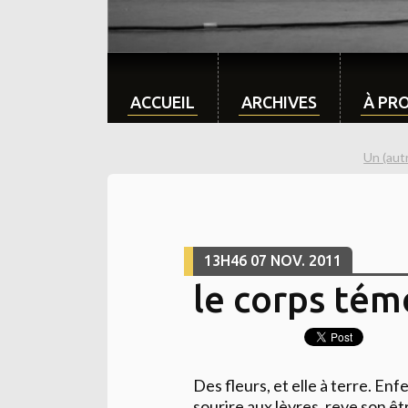
ACCUEIL
ARCHIVES
À PR
Un (aut
13H46
07
NOV. 2011
le corps té
Des fleurs, et elle à terre. En
sourire aux lèvres, reve son ê