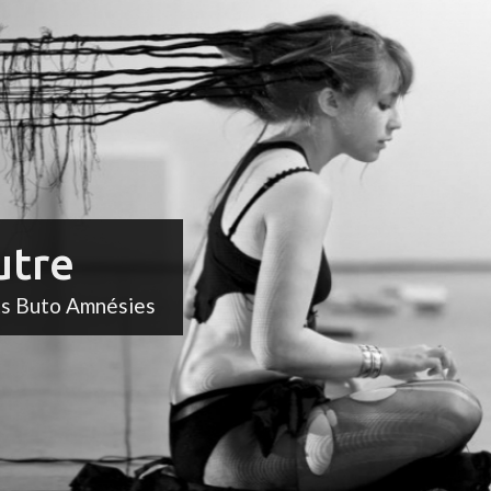
utre
ts Buto Amnésies