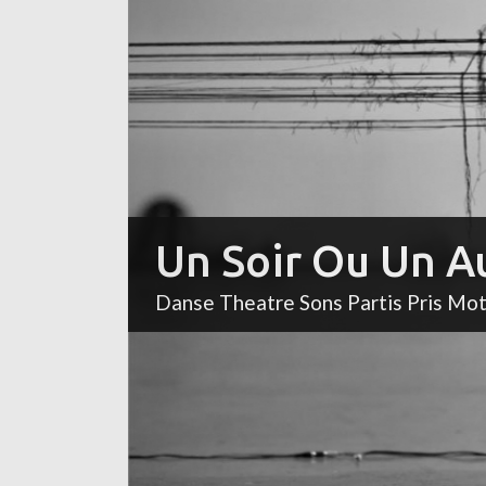
Un Soir Ou Un A
Danse Theatre Sons Partis Pris Mo