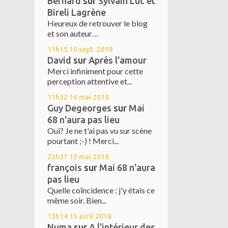
Bernard
sur
Sylvain Luc et
Bireli Lagrène
Heureux de retrouver le blog
et son auteur…
11h15
10
sept. 2019
David
sur
Aprés l'amour
Merci infiniment pour cette
perception attentive et...
11h32
16
mai 2018
Guy Degeorges
sur
Mai
68 n'aura pas lieu
Oui? Je ne t'ai pas vu sur scène
pourtant ;-) ! Merci...
23h37
15
mai 2018
françois
sur
Mai 68 n'aura
pas lieu
Quelle coïncidence : j'y étais ce
même soir. Bien...
13h14
15
avril 2018
Numa
sur
A l'intérieur des