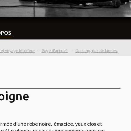
OPOS
re) voyage intérieur
Page d'accueil
Du sang, pas de larmes.
moigne
fermée d’une robe noire, émaciée, yeux clos et
tre ? Le silence, quelques mouvements: une joie