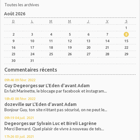
Toutes les archives
Août 2026
D
L
M
M
J
V
S
1
2
3
4
5
6
7
8
9
10
11
12
13
14
15
16
17
18
19
20
21
22
23
24
25
26
27
28
29
30
31
Commentaires récents
09h46
09
févr. 2022
Guy Degeorges
sur
L'Eden d'avant Adam
En fait Marinette, le blocage par facebook et instagram...
18h43
08
févr. 2022
dozeville
sur
L'Eden d'avant Adam
Bonjour Guy, ton site n'étant pas sécurisé, on ne peut le...
09h19
04
juil. 2021
Degeorges
sur
Sylvain Luc et Bireli Lagrène
Merci Bernard. Quel plaisir de vivre à nouveau de tels...
17h26
03
juil. 2021