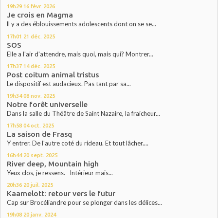
19h29
16
févr. 2026
Je crois en Magma
ll y a des éblouissements adolescents dont on se se...
17h01
21
déc. 2025
SOS
Elle a l'air d'attendre, mais quoi, mais qui? Montrer...
17h37
14
déc. 2025
Post coitum animal tristus
Le dispositif est audacieux. Pas tant par sa...
19h34
08
nov. 2025
Notre forêt universelle
Dans la salle du Théâtre de Saint Nazaire, la fraicheur...
17h58
04
oct. 2025
La saison de Frasq
Y entrer. De l'autre coté du rideau. Et tout lâcher....
16h44
20
sept. 2025
River deep, Mountain high
Yeux clos, je ressens. Intérieur mais...
20h36
20
juil. 2025
Kaamelott: retour vers le futur
Cap sur Brocéliandre pour se plonger dans les délices...
19h08
20
janv. 2024