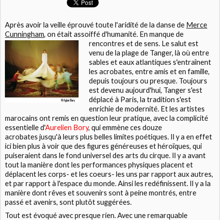
Après avoir la veille éprouvé toute l'aridité de la danse de
Merce
Cunningham
, on était assoiffé d'humanité.
En manque de
rencontres et de sens. Le salut est
venu de la plage de Tanger, là où entre
sables et eaux atlantiques s'entraînent
les acrobates, entre amis et en famille,
depuis toujours ou presque. Toujours
est devenu aujourd'hui, Tanger s'est
déplacé à Paris, la tradition s'est
enrichie de modernité. Et les artistes
marocains ont remis en question leur pratique, avec la complicité
essentielle d
'
Aurelien Bory
, qui emmène ces douze
acrobates jusqu'à leurs plus belles limites poétiques. Il y a en effet
ici bien plus à voir que des figures généreuses et héroïques, qui
puiseraient dans le fond universel des arts du cirque. Il y a avant
tout la manière dont les performances physiques placent et
déplacent les corps- et les coeurs- les uns par rapport aux autres,
et par rapport à l'espace du monde. Ainsi les redéfinissent. Il y a la
manière dont rêves et souvenirs sont à peine montrés, entre
passé et avenirs, sont plutôt suggérées.
Tout est évoqué avec presque rien. Avec une remarquable