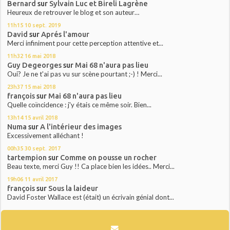
Bernard
sur
Sylvain Luc et Bireli Lagrène
Heureux de retrouver le blog et son auteur…
11h15
10
sept. 2019
David
sur
Aprés l'amour
Merci infiniment pour cette perception attentive et...
11h32
16
mai 2018
Guy Degeorges
sur
Mai 68 n'aura pas lieu
Oui? Je ne t'ai pas vu sur scène pourtant ;-) ! Merci...
23h37
15
mai 2018
françois
sur
Mai 68 n'aura pas lieu
Quelle coïncidence : j'y étais ce même soir. Bien...
13h14
15
avril 2018
Numa
sur
A l'intérieur des images
Excessivement alléchant !
00h35
30
sept. 2017
tartempion
sur
Comme on pousse un rocher
Beau texte, merci Guy !! Ca place bien les idées.. Merci...
19h06
11
avril 2017
françois
sur
Sous la laideur
David Foster Wallace est (était) un écrivain génial dont...