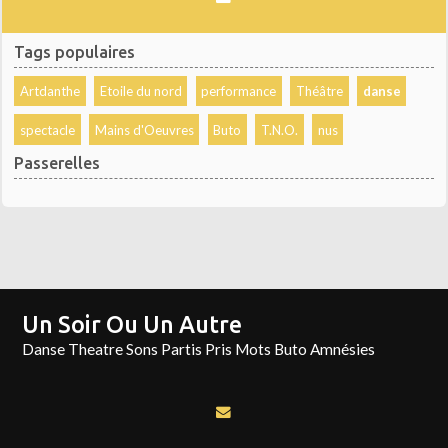
Tags populaires
Artdanthe
Etoile du nord
performance
Théâtre
danse
spectacle
Mains d'Oeuvres
Buto
T.N.O.
nus
Passerelles
Un Soir Ou Un Autre
Danse Theatre Sons Partis Pris Mots Buto Amnésies