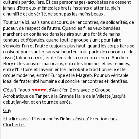
culturels particuliers. Et ces personnages-acrobates ne cessent
jamais d'être eux-mêmes: les brefs instants d'attente, plein
d'humilité et de vérité, ne sont pas les moins beaux .
Tout parle ici, mais sans discours, de rencontres, de solidarités, de
pudeur, de respect de l'autre. Quand les filles yeux bandées
marchent en confiance dans les airs sur une forêt de mains
tendues et d'épaules, quand tout le groupe s'unit pour faire
s'envoler l'un et l'autre toujours plus haut, quand les corps fiers se
croisent pour sauter sans se heurter. Tout parle de rencontre, de
tissu (Taboub en v.o.) et de liens, de la rencontre entre Aurélien
Bory et les artistes marocains, entre les hommes et les femmes,
entre l'histoire et l'avenir, entre l'acrobatie traditionnelle et le
cirque moderne, entre l'Europe et le Magreb. Pour un véritable
idéal de fraternité humaine qui concilie rencontres et identités.
C'était
Taoub
♥
,
d'Aurélien Bory
avec le
Groupe
♥♥
♥
♥
Acrobatique de Tanger
, à la
Grande Halle de la Villette
jusqu'à
debut janvier, et en tournée aprés.
Guy
Et à lire aussi:
Plus ou moins l'infini
, ainsi qu'
Erection
chez
Clochettes