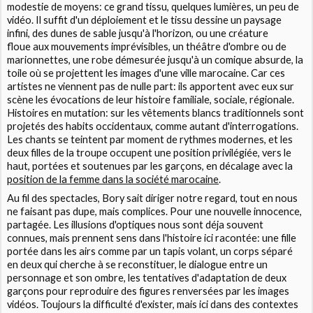
modestie de moyens: ce grand tissu, quelques lumières, un peu de
vidéo. Il suffit d'un déploiement et le tissu dessine un paysage
infini, des dunes de sable jusqu'à l'horizon, ou une créature
floue aux mouvements imprévisibles, un théâtre d'ombre ou de
marionnettes, une robe démesurée jusqu'à un comique absurde, la
toile où se projettent les images d'une ville marocaine. Car ces
artistes ne viennent pas de nulle part: ils apportent avec eux sur
scène les évocations de leur histoire familiale, sociale, régionale.
Histoires en mutation: sur les vêtements blancs traditionnels sont
projetés des habits occidentaux, comme autant d'interrogations.
Les chants se teintent par moment de rythmes modernes, et les
deux filles de la troupe occupent une position privilégiée, vers le
haut, portées et soutenues par les garçons, en décalage avec la
position de la femme dans la société marocaine
.
Au fil des spectacles, Bory sait diriger notre regard, tout en nous
ne faisant pas dupe, mais complices. Pour une nouvelle innocence,
partagée. Les illusions d'optiques nous sont déja souvent
connues, mais prennent sens dans l'histoire ici racontée: une fille
portée dans les airs comme par un tapis volant, un corps séparé
en deux qui cherche à se reconstituer, le dialogue entre un
personnage et son ombre, les tentatives d'adaptation de deux
garçons pour reproduire des figures renversées par les images
vidéos. Toujours la difficulté d'exister, mais ici dans des contextes