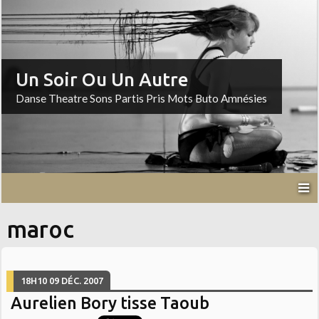
Un Soir Ou Un Autre
Danse Theatre Sons Partis Pris Mots Buto Amnésies
maroc
18H10
09
DÉC. 2007
Aurelien Bory tisse Taoub