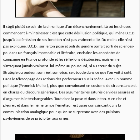
Il s’agit plutôt ce soir de la chronique d’un désenchantement. Là où les choses
commencent à m’intéresser c’est que cette désillusion politique, qui mène D.C.D.
jusqu’à la démission de ses fonction n’est pas vraiment dite. Du moins elle n’est
pas expliquée. D.C.D. ,sur le ton posé et poli du gendre parfait sorti de sciences-
po, dans un français impeccable et littéraire, enchaîne les anecdotes de
campagne en France profonde et les réflexions désabusées, mais en ne
s’attaquant jamais vraiment lui-même au pourquoi, ni au cœur du sujet.
Stratégie ou pudeur, son réel, son vécu, se décode dans ce que l’on voit à coté.
Dans le télescopage des actions des performeurs sur la scène. Avec un homme
politique (Yvonnick Muller), plus que convaincant en costume de circonstance et
en charge du discours générique. Des argumentaires saturés de vides assurés et
d’arguments interchangeables. Tout dans la pose et dans le ton. A en rire et
pleurer, et dans le même temps l'émetteur est assez convaincant dans la
communication analogique pour qu’on se surprenne avec des pulsions
pavloviennes de se précipiter aux urnes.