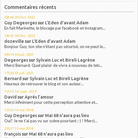
Commentaires récents
09h46
09
févr. 2022
Guy Degeorges
sur
L'Eden d'avant Adam
En fait Marinette, le blocage par facebook et instagram...
18h43
08
févr. 2022
dozeville
sur
L'Eden d'avant Adam
Bonjour Guy, ton site n'étant pas sécurisé, on ne peut le...
09h19
04
juil. 2021
Degeorges
sur
Sylvain Luc et Bireli Lagrène
Merci Bernard. Quel plaisir de vivre à nouveau de tels...
17h26
03
juil. 2021
Bernard
sur
Sylvain Luc et Bireli Lagrène
Heureux de retrouver le blog et son auteur…
11h15
10
sept. 2019
David
sur
Aprés l'amour
Merci infiniment pour cette perception attentive et...
11h32
16
mai 2018
Guy Degeorges
sur
Mai 68 n'aura pas lieu
Oui? Je ne t'ai pas vu sur scène pourtant ;-) ! Merci...
23h37
15
mai 2018
françois
sur
Mai 68 n'aura pas lieu