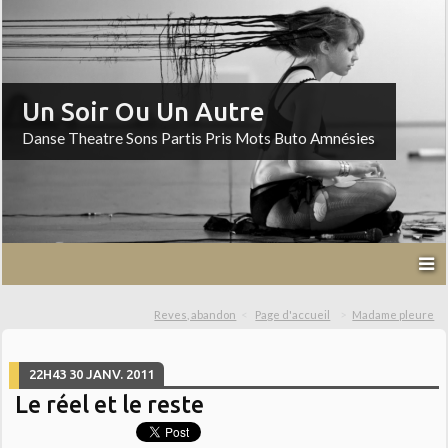
Un Soir Ou Un Autre
Danse Theatre Sons Partis Pris Mots Buto Amnésies
Reves, abandon
Page d'accueil
Madame pleure
22H43
30
JANV. 2011
Le réel et le reste