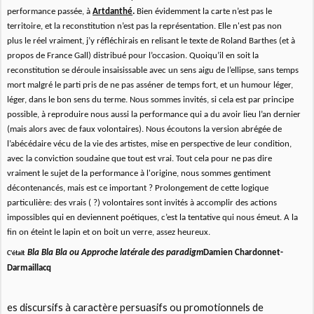
performance passée, à
Artdanthé
.
Bien évidemment la carte n’est pas le
territoire, et la reconstitution n’est pas la représentation. Elle n'est pas non
plus le réel vraiment, j’y réfléchirais en relisant le texte de Roland Barthes (et à
propos de France Gall) distribué pour l’occasion. Quoiqu’il en soit la
reconstitution se déroule insaisissable avec un sens aigu de l’ellipse, sans temps
mort malgré le parti pris de ne pas asséner de temps fort, et un humour léger,
léger, dans le bon sens du terme. Nous sommes invités, si cela est par principe
possible, à reproduire nous aussi la performance qui a du avoir lieu l’an dernier
(mais alors avec de faux volontaires). Nous écoutons la version abrégée de
l’abécédaire vécu de la vie des artistes, mise en perspective de leur condition,
avec la conviction soudaine que tout est vrai. Tout cela pour ne pas dire
vraiment le sujet de la performance à l'origine, nous sommes gentiment
décontenancés, mais est ce important ? Prolongement de cette logique
particulière: des vrais ( ?) volontaires sont invités à accomplir des actions
impossibles qui en deviennent poétiques, c’est la tentative qui nous émeut. A la
fin on éteint le lapin et on boit un verre, assez heureux.
Bla Bla Bla ou Approche latérale des paradigm
Damien Chardonnet-
C'était
Darmaillacq
es discursifs à caractère persuasifs ou promotionnels de