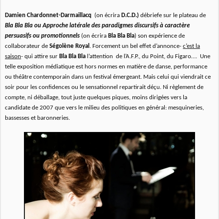
Damien Chardonnet-Darmaillacq
(on écrira
D.C.D.)
débriefe sur le plateau de
Bla Bla Bla ou Approche latérale des paradigmes discursifs à caractère
persuasifs ou promotionnels
(on écrira
Bla Bla Bla
) son expérience de
collaborateur de
Ségolène Royal
. Forcement un bel effet d’annonce-
c’est la
saison
- qui attire sur
Bla Bla Bla
l’attention de l’A.F.P., du Point, du Figaro…. Une
telle exposition médiatique est hors normes en matière de danse, performance
ou théâtre contemporain dans un festival émergeant.
Mais celui qui viendrait ce
soir pour les confidences ou le sensationnel repartirait déçu. Ni règlement de
compte, ni déballage, tout juste quelques piques, moins dirigées vers la
candidate de 2007 que vers le milieu des politiques en général: mesquineries,
bassesses et baronneries.