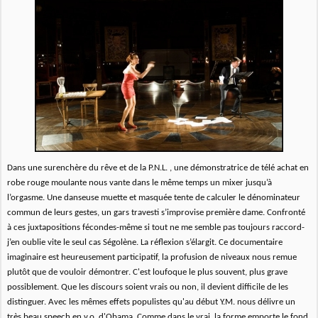
Dans une surenchère du rêve et de la P.N.L. , une démonstratrice de télé achat en
robe rouge moulante nous vante dans le même temps un mixer jusqu’à
l’orgasme. Une danseuse muette et masquée tente de calculer le dénominateur
commun de leurs gestes, un gars travesti s’improvise première dame. Confronté
à ces juxtapositions fécondes-même si tout ne me semble pas toujours raccord-
j’en oublie vite le seul cas Ségolène. La réflexion s’élargit. Ce documentaire
imaginaire est heureusement participatif, la profusion de niveaux nous remue
plutôt que de vouloir démontrer. C'est loufoque le plus souvent, plus grave
possiblement. Que les discours soient vrais ou non, il devient difficile de les
distinguer. Avec les mêmes effets populistes qu'au début Y.M. nous délivre un
très beau speech en v.o. d'Obama. Comme dans le vrai, la forme emporte le fond