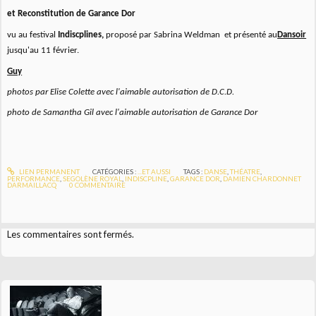
et Reconstitution de Garance Dor
vu au festival
Indiscplines,
proposé par
Sabrina Weldman
et
présenté au
Dansoir
jusqu'au 11 février.
Guy
photos par Elise Colette avec l'aimable autorisation de D.C.D.
photo de Samantha Gil avec l'aimable autorisation de Garance Dor
LIEN PERMANENT
CATÉGORIES :
...ET AUSSI
TAGS :
DANSE
,
THÉATRE
,
PERFORMANCE
,
SEGOLÈNE ROYAL
,
INDISCPLINE
,
GARANCE DOR
,
DAMIEN CHARDONNET
DARMAILLACQ
0
COMMENTAIRE
Les commentaires sont fermés.