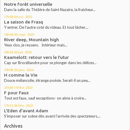
Notre forêt universelle
Dans la salle du Théâtre de Saint Nazaire, la fraicheur...
17h58
04
oct. 2025
La saison de Frasq
Y entrer. De l'autre coté du rideau. Et tout lâcher....
16h44
20
sept. 2025
River deep, Mountain high
Yeux clos, je ressens. Intérieur mais...
20h36
20
juil. 2025
Kaamelott: retour vers le futur
Cap sur Brocéliandre pour se plonger dans les délices...
19h08
20
janv. 2024
H comme la Vie
Douce mélancolie, étrange poésie. Serait-il un peu...
21h06
14
févr. 2023
F pour Faux
Tout est faux, sauf exceptions- on aime à croire...
17h13
06
févr. 2022
L'Eden d'avant Adam
S'imposer sur scène dés avant l'arrivée des spectateurs,...
Archives