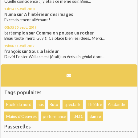
Quelle coïncidence : j'y étais ce même soir. Bien...
13h14
15
avril 2018
Numa
sur
A l'intérieur des images
Excessivement alléchant !
00h35
30
sept. 2017
tartempion
sur
Comme on pousse un rocher
Beau texte, merci Guy !! Ca place bien les idées.. Merci...
19h06
11
avril 2017
françois
sur
Sous la laideur
David Foster Wallace est (était) un écrivain génial dont...
Tags populaires
Etoile du nord
nus
Buto
spectacle
Théâtre
Artdanthe
Mains d'Oeuvres
performance
T.N.O.
danse
Passerelles