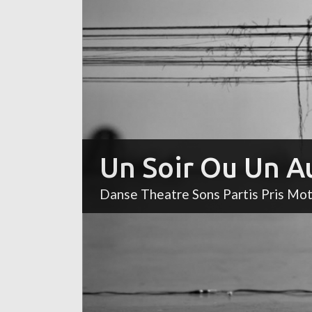
Un Soir Ou Un A
Danse Theatre Sons Partis Pris Mo