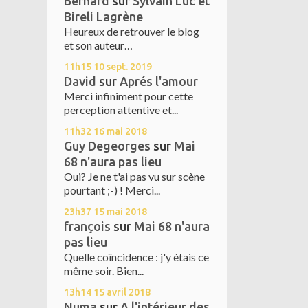
Bernard
sur
Sylvain Luc et
Bireli Lagrène
Heureux de retrouver le blog
et son auteur…
11h15
10
sept. 2019
David
sur
Aprés l'amour
Merci infiniment pour cette
perception attentive et...
11h32
16
mai 2018
Guy Degeorges
sur
Mai
68 n'aura pas lieu
Oui? Je ne t'ai pas vu sur scène
pourtant ;-) ! Merci...
23h37
15
mai 2018
françois
sur
Mai 68 n'aura
pas lieu
Quelle coïncidence : j'y étais ce
même soir. Bien...
13h14
15
avril 2018
Numa
sur
A l'intérieur des