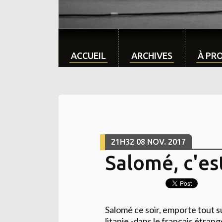
ACCUEIL
ARCHIVES
À PR
21H32
08
NOV. 2017
Salomé, c'es
Salomé ce soir, emporte tout su
litanie -dans le français étran