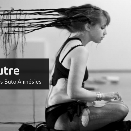
utre
ts Buto Amnésies