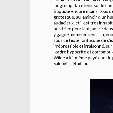
longtemps la retenir sur le ch
Baptiste encore moins, tous de
grotesque, au laminoir d'un hu
audacieux, et il est très inhabi
perd rien pourtant, ancré dan
y gagne même en sens. La jeun
sous ce texte fantasque de s'ex
irrépressible et irraisonné, su
l'ordre hypocrite et corrompu q
Wilde a lui-même payé cher le p
Salomé, c'était lui.