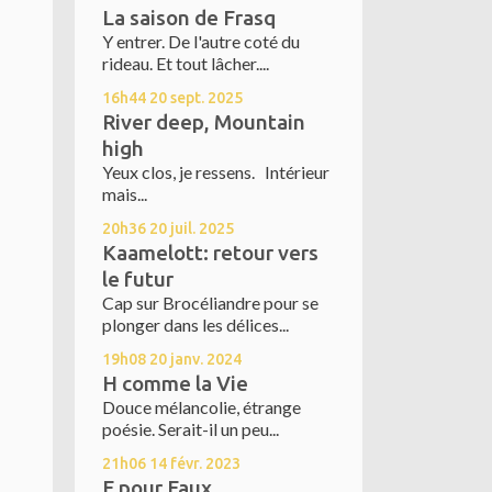
La saison de Frasq
Y entrer. De l'autre coté du
rideau. Et tout lâcher....
16h44
20
sept. 2025
River deep, Mountain
high
Yeux clos, je ressens. Intérieur
mais...
20h36
20
juil. 2025
Kaamelott: retour vers
le futur
Cap sur Brocéliandre pour se
plonger dans les délices...
19h08
20
janv. 2024
H comme la Vie
Douce mélancolie, étrange
poésie. Serait-il un peu...
21h06
14
févr. 2023
F pour Faux