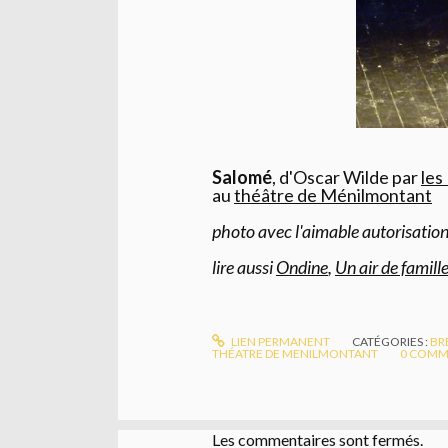
Salomé
, d'Oscar Wilde par
les
au
théâtre de Ménilmontant
photo avec l'aimable autorisati
lire aussi
Ondine
,
Un air de famill
LIEN PERMANENT
CATÉGORIES :
BR
THÉATRE DE MENILMONTANT
0
COMM
Les commentaires sont fermés.