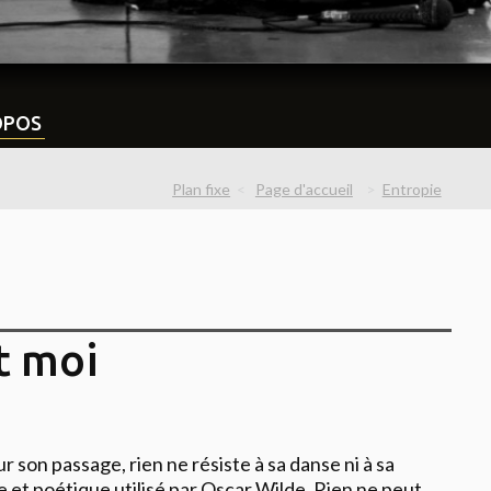
OPOS
Plan fixe
Page d'accueil
Entropie
t moi
r son passage, rien ne résiste à sa danse ni à sa
ge et poétique utilisé par Oscar Wilde. Rien ne peut