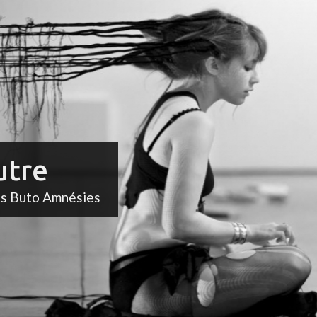
utre
ts Buto Amnésies