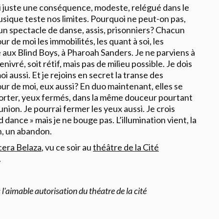
ui juste une conséquence, modeste, relégué dans le
musique teste nos limites. Pourquoi ne peut-on pas,
un spectacle de danse, assis, prisonniers? Chacun
ur de moi les immobilités, les quant à soi, les
aux Blind Boys, à Pharoah Sanders. Je ne parviens à
nivré, soit rétif, mais pas de milieu possible. Je dois
oi aussi. Et je rejoins en secret la transe des
r de moi, eux aussi? En duo maintenant, elles se
porter, yeux fermés, dans la même douceur pourtant
ion. Je pourrai fermer les yeux aussi. Je crois
 dance » mais je ne bouge pas. L’illumination vient, la
in, un abandon.
era Belaza
, vu ce soir au
théâtre de la Cité
.
l'aimable autorisation du théatre de la cité