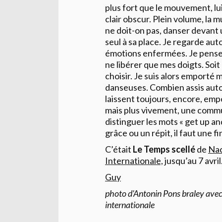
plus fort que le mouvement, l
clair obscur. Plein volume, la 
ne doit-on pas, danser devant 
seul à sa place. Je regarde auto
émotions enfermées. Je pense 
ne libérer que mes doigts. Soit e
choisir. Je suis alors emporté m
danseuses. Combien assis autou
laissent toujours, encore, em
mais plus vivement, une commun
distinguer les mots « get up and
grâce ou un répit, il faut une f
C’était
Le Temps scellé
de
Nac
Internationale,
jusqu’au 7 avril
Guy
photo d'Antonin Pons braley avec 
internationale