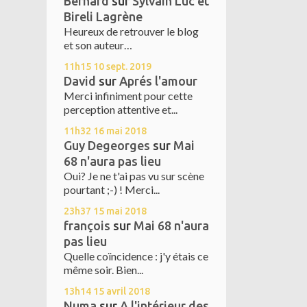
Bernard
sur
Sylvain Luc et
Bireli Lagrène
Heureux de retrouver le blog
et son auteur…
11h15
10
sept. 2019
David
sur
Aprés l'amour
Merci infiniment pour cette
perception attentive et...
11h32
16
mai 2018
Guy Degeorges
sur
Mai
68 n'aura pas lieu
Oui? Je ne t'ai pas vu sur scène
pourtant ;-) ! Merci...
23h37
15
mai 2018
françois
sur
Mai 68 n'aura
pas lieu
Quelle coïncidence : j'y étais ce
même soir. Bien...
13h14
15
avril 2018
Numa
sur
A l'intérieur des