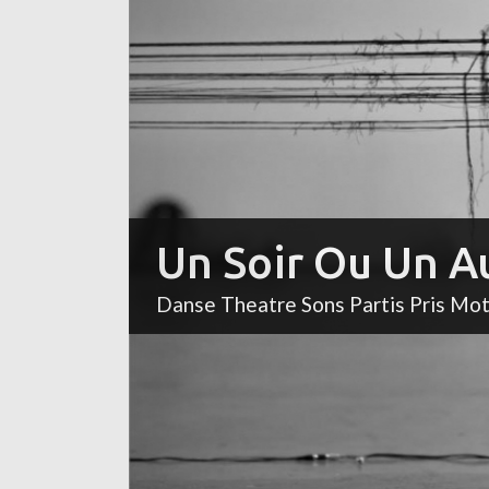
Un Soir Ou Un A
Danse Theatre Sons Partis Pris Mo