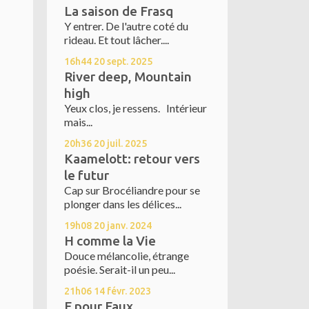
La saison de Frasq
Y entrer. De l'autre coté du
rideau. Et tout lâcher....
16h44
20
sept. 2025
River deep, Mountain
high
Yeux clos, je ressens. Intérieur
mais...
20h36
20
juil. 2025
Kaamelott: retour vers
le futur
Cap sur Brocéliandre pour se
plonger dans les délices...
19h08
20
janv. 2024
H comme la Vie
Douce mélancolie, étrange
poésie. Serait-il un peu...
21h06
14
févr. 2023
F pour Faux