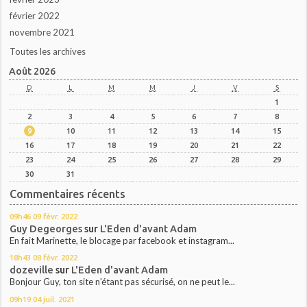
février 2022
novembre 2021
Toutes les archives
Août 2026
D
L
M
M
J
V
S
1
2
3
4
5
6
7
8
9
10
11
12
13
14
15
16
17
18
19
20
21
22
23
24
25
26
27
28
29
30
31
Commentaires récents
09h46
09
févr. 2022
Guy Degeorges
sur
L'Eden d'avant Adam
En fait Marinette, le blocage par facebook et instagram...
18h43
08
févr. 2022
dozeville
sur
L'Eden d'avant Adam
Bonjour Guy, ton site n'étant pas sécurisé, on ne peut le...
09h19
04
juil. 2021