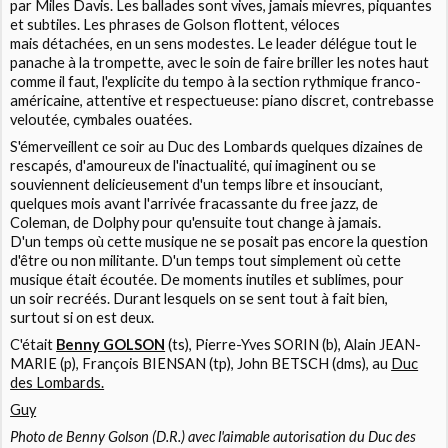
par Miles Davis. Les ballades sont vives, jamais mievres, piquantes
et subtiles. Les phrases de Golson flottent, véloces
mais détachées, en un sens modestes. Le leader délégue tout le
panache à la trompette, avec le soin de faire briller les notes haut
comme il faut, l'explicite du tempo à la section rythmique franco-
américaine, attentive et respectueuse: piano discret, contrebasse
veloutée, cymbales ouatées.
S'émerveillent ce soir au Duc des Lombards quelques dizaines de
rescapés, d'amoureux de l'inactualité, qui imaginent ou se
souviennent delicieusement d'un temps libre et insouciant,
quelques mois avant l'arrivée fracassante du free jazz, de
Coleman, de Dolphy pour qu'ensuite tout change à jamais.
D'un temps où cette musique ne se posait pas encore la question
d'être ou non militante. D'un temps tout simplement où cette
musique était écoutée. De moments inutiles et sublimes, pour
un soir recréés. Durant lesquels on se sent tout à fait bien,
surtout si on est deux.
C'était
Benny GOLSON
(ts), Pierre-Yves SORIN (b), Alain JEAN-
MARIE (p), François BIENSAN (tp), John BETSCH (dms), au
Duc
des Lombards.
Guy
Photo de Benny Golson (D.R.) avec l'aimable autorisation du Duc des