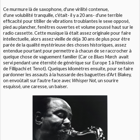
Ce murmure là de saxophone, d'une virilité contenue,
d'une volubilité tranquille, c'était- il y a 20 ans- d'une terrible
efficacité pour titiller de vibrations troublantes le sexe opposé,
pied au plancher, fenêtres ouvertes et volume poussé haut sur le
radio cassette. Cette musique là était assez originale pour faire
intellectuelle, alors assez vieille de déja 30 ans de plus pour être
parée de la qualité mystérieuse des choses historiques, assez
entendue pourtant pour permettre à chacun de se raccrocher à
quelque chose de vaguement familier (Car ce
Blues March
avait
servi pendant une éternité de générique sur Europe 1 à l'émission
de Fillipachi et Tenot). Quelques kilomètres ensuite, pour se faire
pardonner les assauts à la hussarde des baguettes d'Art Blakey,
on envoûtait sur l'autre face avec
Whisper Not
, un sourire
esquissé, une caresse, un baiser.