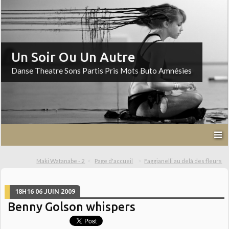
Un Soir Ou Un Autre
Danse Theatre Sons Partis Pris Mots Buto Amnésies
Maki Watanabe - 2
Page d'accueil
Faggianelli au delà des fleurs
18H16
06
JUIN 2009
Benny Golson whispers