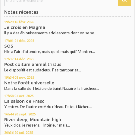
Notes récentes
19h29
16
févr. 2026
Je crois en Magma
ll y a des éblouissements adolescents dont on se se...
17h01
21
déc. 2025
SOS
Elle a l'air d'attendre, mais quoi, mais qui? Montrer...
17h37
14
déc. 2025
Post coitum animal tristus
Le dispositif est audacieux. Pas tant par sa...
19h34
08
nov. 2025
Notre forêt universelle
Dans la salle du Théâtre de Saint Nazaire, la fraicheur...
17h58
04
oct. 2025
La saison de Frasq
Y entrer. De l'autre coté du rideau. Et tout lâcher....
16h44
20
sept. 2025
River deep, Mountain high
Yeux clos, je ressens. Intérieur mais...
20h36
20
juil. 2025