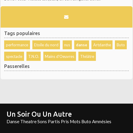
Tags populaires
performance
Etoile du nord
nus
danse
Artdanthe
Buto
spectacle
T.N.O.
Mains d'Oeuvres
Théâtre
Passerelles
Un Soir Ou Un Autre
Danse Theatre Sons Partis Pris Mots Buto Amnésies