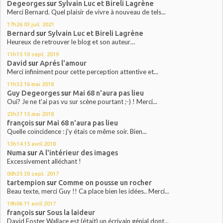
Degeorges
sur
Sylvain Luc et Bireli Lagrène
Merci Bernard. Quel plaisir de vivre à nouveau de tels...
17h26
03
juil. 2021
Bernard
sur
Sylvain Luc et Bireli Lagrène
Heureux de retrouver le blog et son auteur…
11h15
10
sept. 2019
David
sur
Aprés l'amour
Merci infiniment pour cette perception attentive et...
11h32
16
mai 2018
Guy Degeorges
sur
Mai 68 n'aura pas lieu
Oui? Je ne t'ai pas vu sur scène pourtant ;-) ! Merci...
23h37
15
mai 2018
françois
sur
Mai 68 n'aura pas lieu
Quelle coïncidence : j'y étais ce même soir. Bien...
13h14
15
avril 2018
Numa
sur
A l'intérieur des images
Excessivement alléchant !
00h35
30
sept. 2017
tartempion
sur
Comme on pousse un rocher
Beau texte, merci Guy !! Ca place bien les idées.. Merci...
19h06
11
avril 2017
françois
sur
Sous la laideur
David Foster Wallace est (était) un écrivain génial dont...