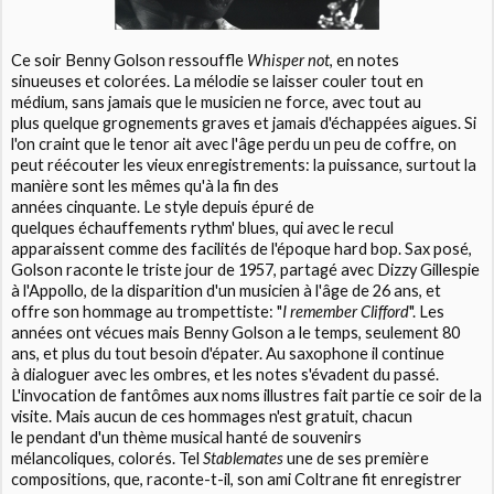
Ce soir Benny Golson ressouffle
Whisper not
, en notes
sinueuses et colorées. La mélodie se laisser couler tout en
médium, sans jamais que le musicien ne force, avec tout au
plus quelque grognements graves et jamais d'échappées aigues. Si
l'on craint que le tenor ait avec l'âge perdu un peu de coffre, on
peut réécouter les vieux enregistrements: la puissance, surtout la
manière sont les mêmes qu'à la fin des
années cinquante. Le style depuis épuré de
quelques échauffements rythm' blues, qui avec le recul
apparaissent comme des facilités de l'époque hard bop. Sax posé,
Golson raconte le triste jour de 1957, partagé avec Dizzy Gillespie
à l'Appollo, de la disparition d'un musicien à l'âge de 26 ans, et
offre son hommage au trompettiste: "
I remember Clifford
". Les
années ont vécues mais Benny Golson a le temps, seulement 80
ans, et plus du tout besoin d'épater. Au saxophone il continue
à dialoguer avec les ombres, et les notes s'évadent du passé.
L'invocation de fantômes aux noms illustres fait partie ce soir de la
visite. Mais aucun de ces hommages n'est gratuit, chacun
le pendant d'un thème musical hanté de souvenirs
mélancoliques, colorés. Tel
Stablemates
une de ses première
compositions, que, raconte-t-il, son ami Coltrane fit enregistrer