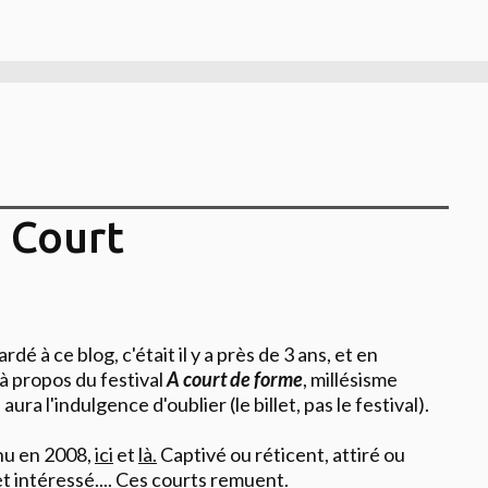
 Court
dé à ce blog, c'était il y a près de 3 ans, et en
 à propos du festival
A court de forme
, millésisme
 aura l'indulgence d'oublier (le billet, pas le festival).
enu en 2008,
ici
et
là.
Captivé ou réticent, attiré ou
t intéressé.... Ces courts remuent.