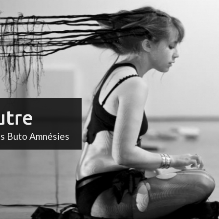
utre
ts Buto Amnésies