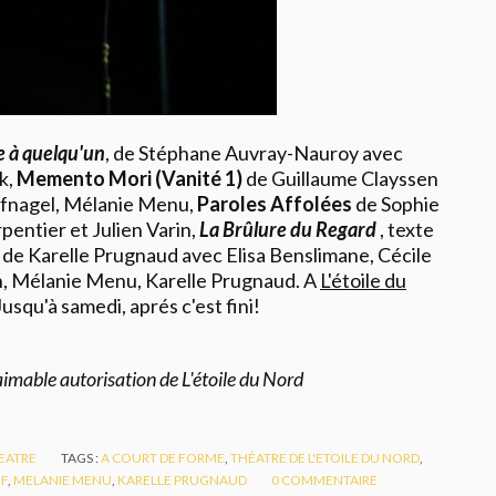
te à quelqu'un
, de Stéphane Auvray-Nauroy avec
k,
Memento Mori (Vanité 1)
de Guillaume Clayssen
ufnagel, Mélanie Menu,
Paroles Affolées
de Sophie
entier et Julien Varin,
La Brûlure du Regard
, texte
 de Karelle Prugnaud avec Elisa Benslimane, Cécile
, Mélanie Menu, Karelle Prugnaud. A
L'étoile du
 Jusqu'à samedi, aprés c'est fini!
'aimable autorisation de L'étoile du Nord
EATRE
TAGS :
A COURT DE FORME
,
THÉATRE DE L'ETOILE DU NORD
,
IF
,
MELANIE MENU
,
KARELLE PRUGNAUD
0
COMMENTAIRE