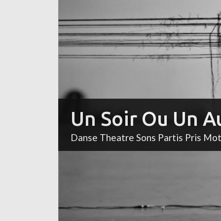
Un Soir Ou Un A
Danse Theatre Sons Partis Pris Mo