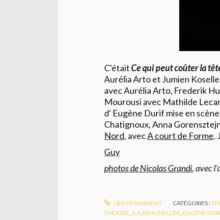
C'était
Ce qui peut coûter la tê
Aurélia Arto et Jumien Koselle
avec Aurélia Arto, Frederik H
Mourousi avec Mathilde Lecarp
d' Eugène Durif mise en scène
Chatignoux, Anna Gorensztejn
Nord
, avec
A court de Forme
.
Guy
photos de Nicolas Grandi
, avec l
LIEN PERMANENT
CATÉGORIES :
TH
THÉATRE
,
JULIEN KOSELLEK
,
EUGÈNE DUR