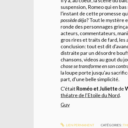
Il y a, au coeur, la scène du ba
suspension, Romeo qui en bas 
l'instant de cette promesse qu
possède déja
? Tout le mystère es
ronde des personnages grinçant
acteurs, commentateurs, manip
gros rires et traits de fard, le
conclusion: tout est dit d'ava
distraite par un désordre bouf
chansons, videos au gout du j
chose se transforme en son contr
la loupe porte jusqu'au sacrific
part, d'une belle simplicité.
C'était
Roméo et Juliette
de
W
théatre de l'Etoile du Nord
.
Guy
LIEN PERMANENT
CATÉGORIES :
TH