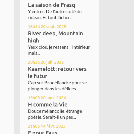
La saison de Frasq
Y entrer. De l'autre coté du
rideau. Et tout lâcher....
16h44
20
sept. 2025
River deep, Mountain
high
Yeux clos, je ressens. Intérieur
mais...
20h36
20
juil. 2025
Kaamelott: retour vers
le futur
Cap sur Brocéliandre pour se
plonger dans les délices...
19h08
20
janv. 2024
H comme la Vie
Douce mélancolie, étrange
poésie. Serait-il un peu...
21h06
14
févr. 2023
F pour Faux