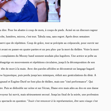
peu dire. Pour les abattre à coup de mots, à coups de pieds. Acmé en un discours rageur
volte, lumières, micros, c'est tout. Tabula rasa, sans regret. Après deux semaines
t servi que de répétition. Coup de grâce, tout se précipite au crépuscule, pour ouvrir sur
t avant en passer-en quatre parties et un peu plus- par la mort du théâtre. Voire la mort
es complaintes du Moony band sonnent soudain plus lugubres. Une actrice se prête au
ésagrège en mouvements et répétitions circulaires, jusqu'à la décomposition de son
in, tête de mort à la main. Avec des paroles affolées se déconstruit un langage hagard.
low hypnotique, puis perdu jusqu'aux mimiques, réduit aux gesticulations du désir. A
Prugnaud et Eugène Durif ne font plus de théâtre, mais une "ciné performance". Qui
e. Puis se dédouble sur scène et sur l'écran, Diane erre mais ailes au dos en une danse
voyeur lui survit, mais sérieusement secoué. Jusqu'au final de la soirée, une profession
u spectacle en question: "
Jouir c'est renoncer à la représentation, être sans visage c'est