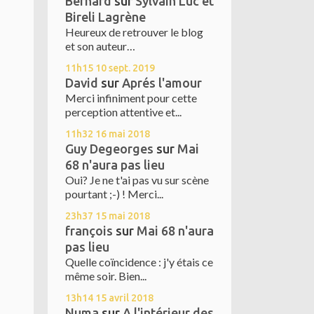
Bernard
sur
Sylvain Luc et
Bireli Lagrène
Heureux de retrouver le blog
et son auteur…
11h15
10
sept. 2019
David
sur
Aprés l'amour
Merci infiniment pour cette
perception attentive et...
11h32
16
mai 2018
Guy Degeorges
sur
Mai
68 n'aura pas lieu
Oui? Je ne t'ai pas vu sur scène
pourtant ;-) ! Merci...
23h37
15
mai 2018
françois
sur
Mai 68 n'aura
pas lieu
Quelle coïncidence : j'y étais ce
même soir. Bien...
13h14
15
avril 2018
Numa
sur
A l'intérieur des