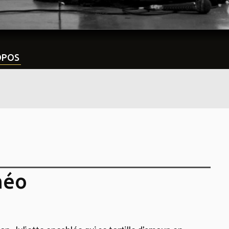
OPOS
méo