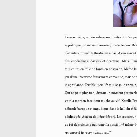
Cette semaine, on s'aventure aux limites. Et c'est 
et politique qui ne s'embarrasse plus de fiction. Ré
d'attentats furieux le théâtre est à bas. Akun n'avai
des lendemains audacieux et incertains.. Mais il fau
tout court, en toile de fond, en obsession. Même l
jeu d'une interview faussement convenue, mais se d
insignifiance. Terrible lucidité: tout se joue en va
Qui ne peut plus rien, distrait un moment par un s
voir la mort en face, tout touche au vif. Karelle 
déborde baroque et impudique dans le hall du théâtr
déglinguée. Actéon doit être dévoré, Le spectateur-
de foi de stoïcisme qui remet la possibilité-même d
renoncer à la reconnaissance..."