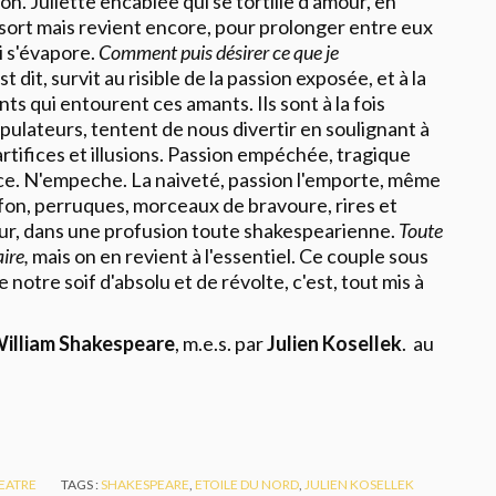
lcon. Juliette encablée qui se tortille d'amour, en
sort mais revient encore, pour prolonger entre eux
i s'évapore.
Comment puis désirer ce que je
t dit, survit au risible de la passion exposée, et à la
s qui entourent ces amants. Ils sont à la fois
ulateurs, tentent de nous divertir en soulignant à
s artifices et illusions. Passion empéchée, tragique
nce. N'empeche. La naiveté, passion l'emporte, même
fon, perruques, morceaux de bravoure, rires et
our, dans une profusion toute shakespearienne.
Toute
aire,
mais on en revient à l'essentiel. Ce couple sous
e notre soif d'absolu et de révolte, c'est, tout mis à
illiam Shakespeare
, m.e.s. par
Julien Kosellek
. au
EATRE
TAGS :
SHAKESPEARE
,
ETOILE DU NORD
,
JULIEN KOSELLEK