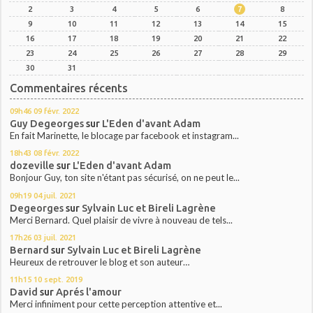
2
3
4
5
6
7
8
9
10
11
12
13
14
15
16
17
18
19
20
21
22
23
24
25
26
27
28
29
30
31
Commentaires récents
09h46
09
févr. 2022
Guy Degeorges
sur
L'Eden d'avant Adam
En fait Marinette, le blocage par facebook et instagram...
18h43
08
févr. 2022
dozeville
sur
L'Eden d'avant Adam
Bonjour Guy, ton site n'étant pas sécurisé, on ne peut le...
09h19
04
juil. 2021
Degeorges
sur
Sylvain Luc et Bireli Lagrène
Merci Bernard. Quel plaisir de vivre à nouveau de tels...
17h26
03
juil. 2021
Bernard
sur
Sylvain Luc et Bireli Lagrène
Heureux de retrouver le blog et son auteur…
11h15
10
sept. 2019
David
sur
Aprés l'amour
Merci infiniment pour cette perception attentive et...