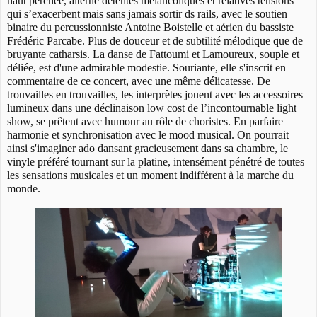
haut perchée, alterne détentes mélancoliques et relatives tensions
qui s’exacerbent mais sans jamais sortir ds rails, avec le soutien
binaire du percussionniste Antoine Boistelle et aérien du bassiste
Frédéric Parcabe. Plus de douceur et de subtilité mélodique que de
bruyante catharsis. La danse de Fattoumi et Lamoureux, souple et
déliée, est d'une admirable modestie. Souriante, elle s'inscrit en
commentaire de ce concert, avec une même délicatesse. De
trouvailles en trouvailles, les interprètes jouent avec les accessoires
lumineux dans une déclinaison low cost de l’incontournable light
show, se prêtent avec humour au rôle de choristes. En parfaire
harmonie et synchronisation avec le mood musical. On pourrait
ainsi s'imaginer ado dansant gracieusement dans sa chambre, le
vinyle préféré tournant sur la platine, intensément pénétré de toutes
les sensations musicales et un moment indifférent à la marche du
monde.