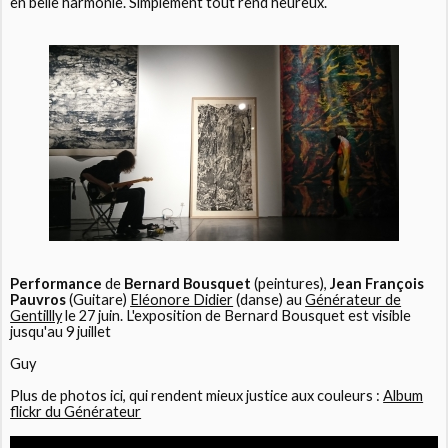
en belle harmonie. Simplement tout rend heureux.
Performance
de
Bernard Bousquet
(peintures),
Jean François
Pauvros
(Guitare)
Eléonore Didier
(danse) au
Générateur de
Gentillly
le 27 juin. L'exposition de Bernard Bousquet est visible
jusqu'au 9 juillet
Guy
Plus de photos ici, qui rendent mieux justice aux couleurs :
Album
flickr du Générateur