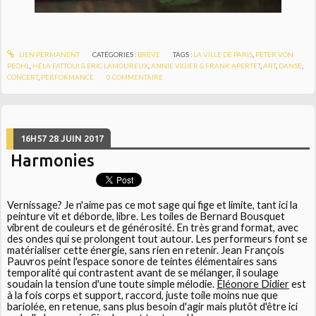
LIEN PERMANENT
CATÉGORIES :
BREVE
TAGS :
LA VILLE DE PARIS
,
PETER VON
PEOHL
,
HÉLA FATTOUI & ERIC LAMOUREUX
,
ANNIE VIGIER & FRANK APERTET
,
ART
,
DANSE
,
CONCERT
,
PERFORMANCE
0
COMMENTAIRE
16H57
28
JUIN 2017
Harmonies
Vernissage? Je n'aime pas ce mot sage qui fige et limite, tant ici la
peinture vit et déborde, libre. Les toiles de Bernard Bousquet
vibrent de couleurs et de générosité. En très grand format, avec
des ondes qui se prolongent tout autour. Les performeurs font se
matérialiser cette énergie, sans rien en retenir. Jean François
Pauvros peint l'espace sonore de teintes élémentaires sans
temporalité qui contrastent avant de se mélanger, il soulage
soudain la tension d'une toute simple mélodie.
Éléonore Didier
est
à la fois corps et support, raccord, juste toile moins nue que
bariolée, en retenue, sans plus besoin d'agir mais plutôt d'être ici