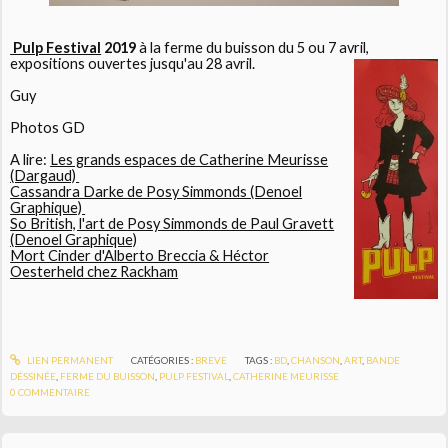
Pulp Festival
2019
à la ferme du buisson du 5 ou 7 avril,
expositions ouvertes jusqu'au 28 avril.
Guy
Photos GD
A lire:
Les grands espaces de Catherine Meurisse
(Dargaud)
Cassandra Darke de Posy Simmonds (Denoel
Graphique)
So British, l'art de Posy Simmonds de Paul Gravett
(Denoel Graphique)
Mort Cinder d'Alberto Breccia & Héctor
Oesterheld chez Rackham
LIEN PERMANENT
CATÉGORIES :
BREVE
TAGS :
BD
,
CHANSON
,
ART
,
BANDE
DÉSSINÉE
,
FERME DU BUISSON
,
PULP FESTIVAL
,
CATHERINE MEURISSE
0
COMMENTAIRE