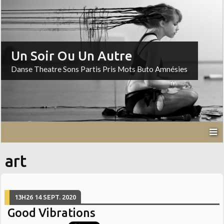
Un Soir Ou Un Autre
Danse Theatre Sons Partis Pris Mots Buto Amnésies
art
13H26
14
SEPT. 2020
Good Vibrations