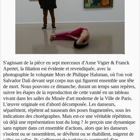
S'agissant de la pièce en sept morceaux d'Anne Vigier & Franck
Apertet, la filiation est évidente et revendiquée, avec la
photographie In voluptate Mors de Philippe Halsman, où l'on voit
Salvador Dali devant sept corps nus qui figurent ensemble une tête
de mort. Nous pouvons ce dimanche, durant un temps sans repères,
suivre les étapes de la reproduction de cette vanité en un tableau
vivant dans les salles du Musée d'art moderne de la Ville de Paris.
L'œuvre originale est d'abord décomposée. Les danseurs,
séparément, répètent ad nauseam des poses fragmentées, sous les
indications des chorégraphes. Mais est-ce une véritable répétition,
où déjà une représentation tout du long ? Je perçois une dynamique
sans rupture dans cet ensemble d'actions, alors que les danseurs
s'isolent ou se rassemblent, se dévêtent ou se rhabillent, migrent de
salles en salles. Ils s’efforcent de parfaire la continuité d'un