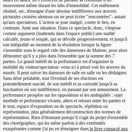
mouvement même durant les labs d'immobilité. Cet entêtement
obstiné, sec, témoigne d'une absolue indifférence aux œuvres
picturales croisées alentour-on ne peut écrire "rencontrées"- autant
qu'aux spectateurs. L'action se joue malgré, contre le lieu, en
contraste. Juste une situation. Dans ce spectacle, donc, s'impose
comme argument (inattendu dans l'espace public) une nudité
calculée, jeune et souple, qui se dévoile progressivement, et jusqu'à
son intégralité au moment de la résolution lorsque la figure
s'assemble sous le regard vide des danseuses de Matisse, pour alors
démontrer qu'il y a plus dans l'ensemble que la somme des 7
parties. Le grand intérêt de la performance est d'organiser la
mobilité du visiteur/spectateur- venu ici à priori voir les œuvres du
musée. Il peut suivre les danseurs de salle en salle ou les dédaigner.
Sans désir préalable, tout l'éventail de ses réactions est
potentiellement suscité, de son intérêt et sa curiosité jusqu'à sa
fascination où son indifférence, en passant par son amusement. La
performance prospère sur les oppositions et les ambiguïtés : sujet
morbide et performeurs vivants, allers et retours entre les parties et
le tout, espace d'exposition ou de spectacle, répétition ou
représentation, plus généralement déconstruction des normes de
représentation. Rien d'étonnant puisqu’il s'agit du projet d'ensemble
des chorégraphes, qui les mène parfois à des extrémités
exaspérantes comme j'ai pu en témoigner dans
le livre consacré aux