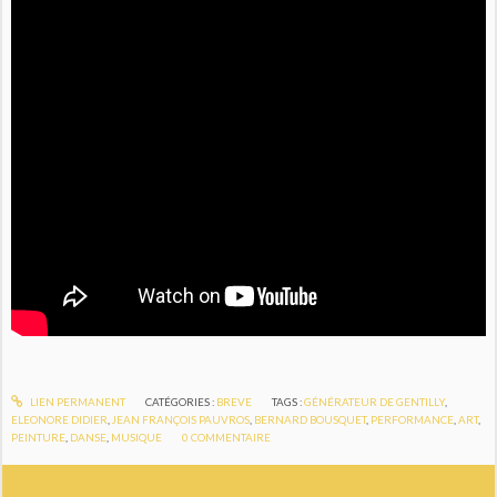
LIEN PERMANENT
CATÉGORIES :
BREVE
TAGS :
GÉNÉRATEUR DE GENTILLY
,
ELEONORE DIDIER
,
JEAN FRANÇOIS PAUVROS
,
BERNARD BOUSQUET
,
PERFORMANCE
,
ART
,
PEINTURE
,
DANSE
,
MUSIQUE
0
COMMENTAIRE