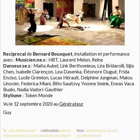
Reciprocal
de
Bernard Bousquet
, installation et performance
avec:
Musicien.ne.s
: HBT, Laurent Melon, Reïne
Danseur.se.s
: Maita Aubel, Link Berthomieux, Léa Bridarolli, Sijia
Chen, Isabelle Clarençon, Lea Dasenka, Éléonore Dugué, Frida
Enciso, Lucile Grémion, Lucas Hérault, Delphine Jungman, Malou
Linocier, Federica Miani, Biño Sauitzvy, Yvonne Smink, Eneas Vaca
Bualo, Nadia Vadori-Gauthier
Stylisme
: Token Monde
Vu le 12 septembre 2020 au
Générateur
Guy
LIEN PERMANENT
CATÉGORIES :
BREVE
TAGS :
LE GÉNÉRATEUR
,
ART
,
PERFORMANCE
,
DANSE
,
BERNARD BOUSQUET
0
COMMENTAIRE