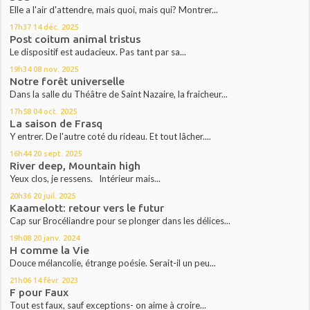
Elle a l'air d'attendre, mais quoi, mais qui? Montrer...
17h37
14
déc. 2025
Post coitum animal tristus
Le dispositif est audacieux. Pas tant par sa...
19h34
08
nov. 2025
Notre forêt universelle
Dans la salle du Théâtre de Saint Nazaire, la fraicheur...
17h58
04
oct. 2025
La saison de Frasq
Y entrer. De l'autre coté du rideau. Et tout lâcher....
16h44
20
sept. 2025
River deep, Mountain high
Yeux clos, je ressens. Intérieur mais...
20h36
20
juil. 2025
Kaamelott: retour vers le futur
Cap sur Brocéliandre pour se plonger dans les délices...
19h08
20
janv. 2024
H comme la Vie
Douce mélancolie, étrange poésie. Serait-il un peu...
21h06
14
févr. 2023
F pour Faux
Tout est faux, sauf exceptions- on aime à croire...