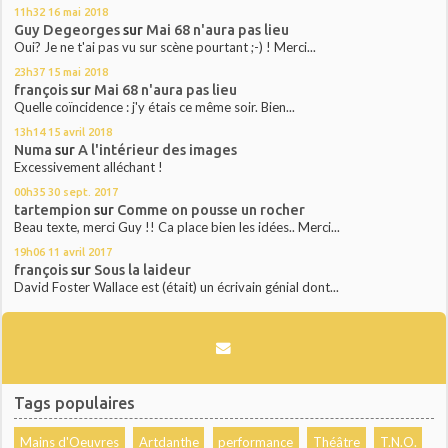
11h32
16
mai 2018
Guy Degeorges
sur
Mai 68 n'aura pas lieu
Oui? Je ne t'ai pas vu sur scène pourtant ;-) ! Merci...
23h37
15
mai 2018
françois
sur
Mai 68 n'aura pas lieu
Quelle coïncidence : j'y étais ce même soir. Bien...
13h14
15
avril 2018
Numa
sur
A l'intérieur des images
Excessivement alléchant !
00h35
30
sept. 2017
tartempion
sur
Comme on pousse un rocher
Beau texte, merci Guy !! Ca place bien les idées.. Merci...
19h06
11
avril 2017
françois
sur
Sous la laideur
David Foster Wallace est (était) un écrivain génial dont...
Tags populaires
Mains d'Oeuvres
Artdanthe
performance
Théâtre
T.N.O.