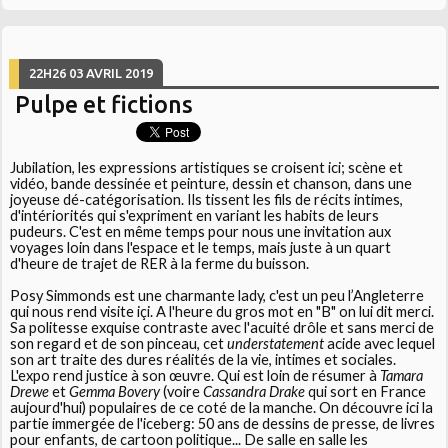
22H26
03
AVRIL 2019
Pulpe et fictions
Jubilation, les expressions artistiques se croisent ici; scène et
vidéo, bande dessinée et peinture, dessin et chanson, dans une
joyeuse dé-catégorisation. Ils tissent les fils de récits intimes,
d'intériorités qui s'expriment en variant les habits de leurs
pudeurs. C'est en même temps pour nous une invitation aux
voyages loin dans l'espace et le temps, mais juste à un quart
d'heure de trajet de RER à la ferme du buisson.
Posy Simmonds est une charmante lady, c'est un peu l’Angleterre
qui nous rend visite içi. A l'heure du gros mot en "B" on lui dit merci.
Sa politesse exquise contraste avec l'acuité drôle et sans merci de
son regard et de son pinceau, cet
understatement
acide avec lequel
son art traite des dures réalités de la vie, intimes et sociales.
L'expo rend justice à son œuvre. Qui est loin de résumer à
Tamara
Drewe
et
Gemma Bovery
(voire
Cassandra Drake
qui sort en France
aujourd'hui) populaires de ce coté de la manche. On découvre ici la
partie immergée de l'iceberg: 50 ans de dessins de presse, de livres
pour enfants, de cartoon politique... De salle en salle les