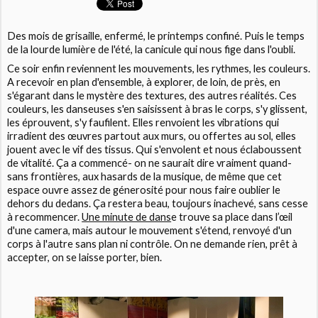
Des mois de grisaille, enfermé, le printemps confiné. Puis le temps
de la lourde lumière de l'été, la canicule qui nous fige dans l'oubli.
Ce soir enfin reviennent les mouvements, les rythmes, les couleurs.
A recevoir en plan d'ensemble, à explorer, de loin, de près, en
s'égarant dans le mystère des textures, des autres réalités. Ces
couleurs, les danseuses s'en saisissent à bras le corps, s'y glissent,
les éprouvent, s'y faufilent. Elles renvoient les vibrations qui
irradient des œuvres partout aux murs, ou offertes au sol, elles
jouent avec le vif des tissus. Qui s'envolent et nous éclaboussent
de vitalité. Ça a commencé- on ne saurait dire vraiment quand-
sans frontières, aux hasards de la musique, de même que cet
espace ouvre assez de génerosité pour nous faire oublier le
dehors du dedans. Ça restera beau, toujours inachevé, sans cesse
à recommencer.
Une minute de dans
e trouve sa place dans l’œil
d'une camera, mais autour le mouvement s'étend, renvoyé d'un
corps à l'autre sans plan ni contrôle. On ne demande rien, prêt à
accepter, on se laisse porter, bien.