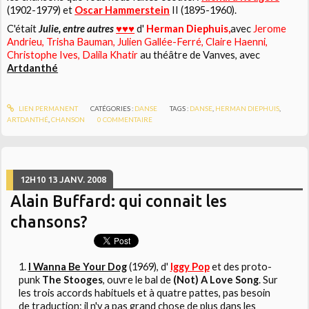
(1902-1979) et
Oscar Hammerstein
II (1895-1960).
C'était
Julie, entre autres
♥♥♥
d'
Herman Diephuis,
avec
Jerome
Andrieu, Trisha Bauman, Julien Gallée-Ferré, Claire Haenni,
Christophe Ives, Dalila Khatir
au théâtre de Vanves, avec
Artdanthé
LIEN PERMANENT
CATÉGORIES :
DANSE
TAGS :
DANSE
,
HERMAN DIEPHUIS
,
ARTDANTHÉ
,
CHANSON
0
COMMENTAIRE
12H10
13
JANV. 2008
Alain Buffard: qui connait les
chansons?
I Wanna Be Your Dog
(1969), d'
Iggy Pop
et des proto-
punk
The Stooges
, ouvre le bal de
(Not) A Love Song
. Sur
les trois accords habituels et à quatre pattes, pas besoin
de traduction: il n'y a pas grand chose de plus dans les