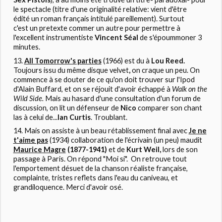
le spectacle (titre d'une originalité relative: vient d'être
édité un roman français intitulé pareillement). Surtout
c'est un pretexte commer un autre pour permettre à
l'excellent instrumentiste
Vincent Séal
de s'époummoner 3
minutes.
All Tomorrow's parties
(1966) est du à
Lou Reed.
Toujours issu du même disque velvet
,
on craque un peu. On
commence à se douter de ce qu'on doit trouver sur l'Ipod
d'Alain Buffard, et on se réjouit d'avoir échappé à
Walk on the
Wild Side.
Mais au hasard d'une consultation d'un forum de
discussion, on lit un défenseur de
Nico
comparer son chant
las à celui de...
Ian Curtis
. Troublant.
Mais on assiste à un beau rétablissement final avec
Je ne
t'aime pas
(1934) collaboration de l'écrivain (un peu) maudit
Maurice Magre
(1877-1941)
et de
Kurt Weil,
lors de son
passage à Paris. On répond "Moi si". On retrouve tout
l'emportement désuet de la chanson réaliste française,
complainte, tristes reflets dans l'eau du caniveau, et
grandiloquence. Merci d'avoir osé.