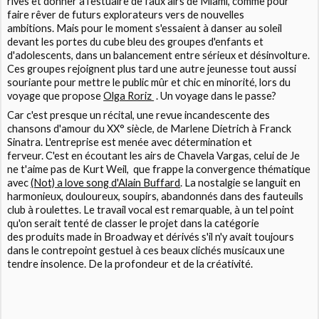
rives et donner à l'estuaire de faux airs de Miami, comme pour
faire rêver de futurs explorateurs vers de nouvelles
ambitions. Mais pour le moment s'essaient à danser au soleil
devant les portes du cube bleu des groupes d'enfants et
d'adolescents, dans un balancement entre sérieux et désinvolture.
Ces groupes rejoignent plus tard une autre jeunesse tout aussi
souriante pour mettre le public mûr et chic en minorité, lors du
voyage que propose
Olga Roriz
. Un voyage dans le passe?
Car c'est presque un récital, une revue incandescente des
chansons d'amour du XX° siècle, de
Marlene Dietrich
à
Franck
Sinatra
. L'entreprise est menée avec détermination et
ferveur. C'est en écoutant les airs de
Chavela Vargas
, celui de
Je
ne t'aime pas
de
Kurt Weil
, que frappe la convergence thématique
avec
(Not) a love song
d'
Alain Buffard
. La nostalgie se languit en
harmonieux, douloureux, soupirs, abandonnés dans des fauteuils
club à roulettes. Le travail vocal est remarquable, à un tel point
qu'on serait tenté de classer le projet dans la catégorie
des produits made in Broadway et dérivés s'il n'y avait toujours
dans le contrepoint gestuel à ces beaux clichés musicaux une
tendre insolence. De la profondeur et de la créativité.