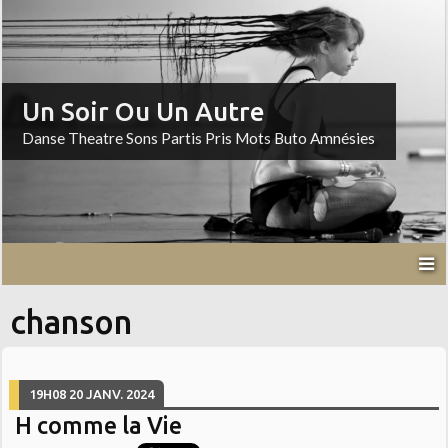
Un Soir Ou Un Autre
Danse Theatre Sons Partis Pris Mots Buto Amnésies
chanson
19H08
20
JANV. 2024
H comme la Vie