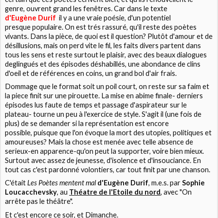
genre, ouvrent grand les fenêtres. Car dans le texte
d'Eugène Durif
il y a une vraie poésie, d'un potentiel
presque populaire. On est trés rassuré, qu'il reste des poètes
vivants. Dans la pièce, de quoi est il question? Plutôt d'amour et de
désillusions, mais on perd vite le fil, les faits divers partent dans
tous les sens et reste surtout le plaisir, avec des beaux dialogues
deglingués et des épisodes déshabillés, une abondance de clins
d'oeil et de références en coins, un grand bol d'air frais.
Dommage que le format soit un poil court, on reste sur sa faim et
la piece finit sur une pirouette. La mise en abime finale- derniers
épisodes lus faute de temps et passage d'aspirateur sur le
plateau- tourne un peu à l'exercice de style. S'agit il (une fois de
plus) de se demander si la représentation est encore
possible, puisque que l'on évoque la mort des utopies, politiques et
amoureuses? Mais la chose est menée avec telle absence de
serieux-en apparence-qu'on peut la supporter, voire bien mieux.
Surtout avec assez de jeunesse, d'isolence et d'insouciance. En
tout cas c'est pardonné volontiers, car tout finit par une chanson.
C'était
Les Poètes mentent mal
d'Eugène Durif
, m.e.s. par
Sophie
Loucacchevsky
, au
Théatre de l'Etoile du nord
, avec "On
arrête pas le théâtre".
Et c'est encore ce soir, et Dimanche.