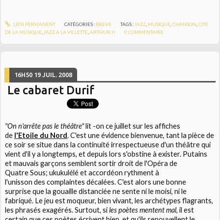
LIEN PERMANENT
CATÉGORIES :
BREVE
TAGS :
JAZZ
,
MUSIQUE
,
CHANSON
,
CITÉ
DE LA MUSIQUE
,
JAZZ À LA VILLETTE
,
ARTHUR H
0
COMMENTAIRE
16H50
19
JUIL. 2008
Le cabaret Durif
"On n'arrête pas le théâtre"
lit -on ce juillet sur les affiches
de
l'Etoile du Nord
. C'est une évidence bienvenue, tant la pièce de
ce soir se situe dans la continuité irrespectueuse d'un théâtre qui
vient d'il y a longtemps, et depuis lors s'obstine à exister. Putains
et mauvais garçons semblent sortir droit de l'Opéra de
Quatre Sous; ukukulélé et accordéon rythment à
l'unisson des complaintes décalées. C'est alors une bonne
surprise que la gouaille distanciée ne sente ni le moisi, ni le
fabriqué. Le jeu est moqueur, bien vivant, les archétypes flagrants,
les phrasés exagérés. Surtout, si
les
poètes mentent mal,
il est
certain que ces poètes écrivent bien, et qu'ils renouvellent le