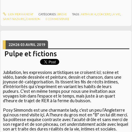
LIEN PERMANENT
CATÉGORIES :
BREVE
TAGS :
ARTHUR H
,
CONCERT
,
LA VIE
,
SAINT-NAZAIRE
,
CHANSON
0
COMMENTAIRE
22H26
03
AVRIL 2019
Pulpe et fictions
Jubilation, les expressions artistiques se croisent ici; scène et
vidéo, bande dessinée et peinture, dessin et chanson, dans une
joyeuse dé-catégorisation. Ils tissent les fils de récits intimes,
d'intériorités qui s'expriment en variant les habits de leurs
pudeurs. C'est en même temps pour nous une invitation aux
voyages loin dans l'espace et le temps, mais juste à un quart
d'heure de trajet de RER à la ferme du buisson.
Posy Simmonds est une charmante lady, c'est un peu l’Angleterre
qui nous rend visite içi. A l'heure du gros mot en "B" on lui dit merci.
Sa politesse exquise contraste avec l'acuité drôle et sans merci de
son regard et de son pinceau, cet
understatement
acide avec lequel
son art traite des dures réalités de la vie, intimes et sociales.