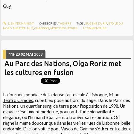
Guy
LIEN PERMANENT
CATÉGORIES :
THEATRE
TAGS :
EUGENE DURIF
,
ETOILE DU
NORD
,
THEATRE
,
NUS
,
CHANSON
,
MORT DES UTOPIES
1
COMMENTAIRE
11H23
02
MAI 2008
Au Parc des Nations, Olga Roriz met
les cultures en fusion
La journée mondiale de la danse fait escale à Lisbonne, ici, au
Teatro Camoes
, cube bleu posé au bord du Tage. Dans le Parc des
Nations, un quartier surgi de terre pour l'exposition de 1998. Un
espace résolument moderne, pourtant d'une bienveillante
élégance, où l'humanité parvient à trouver sa respiration. Où
règne la même douceur que dans les vieilles rues de Lisbonne, belle
endormie. D'ici on voit le pont Vasco de Gamma s'étirer entre deux