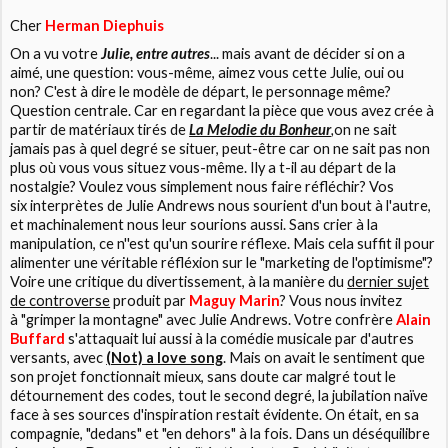
Cher
Herman Diephuis
On a vu votre
Julie, entre autres
... mais avant de décider si on a
aimé, une question: vous-même, aimez vous cette Julie, oui ou
non? C'est à dire le modèle de départ, le personnage même?
Question centrale. Car en regardant la pièce que vous avez crée à
partir de matériaux tirés de
La Melodie du Bonheur
,
on ne sait
jamais pas à quel degré se situer, peut-être car on ne sait pas non
plus où vous vous situez vous-même. Ily a t-il au départ de la
nostalgie? Voulez vous simplement nous faire réfléchir? Vos
six interprètes de Julie Andrews nous sourient d'un bout à l'autre,
et machinalement nous leur sourions aussi. Sans crier à la
manipulation, ce n''est qu'un sourire réflexe. Mais cela suffit il pour
alimenter une véritable réfléxion sur le "marketing de l'optimisme"?
Voire une critique du divertissement, à la manière du
dernier sujet
de controverse
produit par
Maguy Marin
? Vous nous invitez
à "grimper la montagne" avec Julie Andrews. Votre confrère
Alain
Buffard
s'attaquait lui aussi à la comédie musicale par d'autres
versants, avec
(Not) a love song
. Mais on avait le sentiment que
son projet fonctionnait mieux, sans doute car malgré tout le
détournement des codes, tout le second degré, la jubilation naïve
face à ses sources d'inspiration restait évidente. On était, en sa
compagnie, "dedans" et "en dehors" à la fois. Dans un déséquilibre