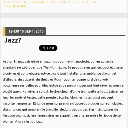
DÉSSINÉE
,
FERME DU BUISSON
,
PULP FESTIVAL
,
CATHERINE MEURISSE
0
COMMENTAIRE
12H38
15
SEPT. 2013
Jazz?
Arthur H. mauvais élève en jazz, nous confie-t-il, modeste, qui en guise de
standard ne sait jouer que
The Man I Love
. Se produire en quintet cool et classe
à cuivres et contrebasse, est-ce avant tout installer une ambiance d’avant et
d’ailleurs, du cabaret, du théâtre? Pour raconter goguenard de sa voix
rocailleuse ses belles et drôles histoires de personnages qui font rêver et sourire
plutôt que d’y croire: le soldat, le chercheur d’or, le trompettiste fou… Laisser se
heurter mots et textes, cette poésie décalée. Alors les notes aussi peuvent
raconter, emporter. Et lui de nous surprendre d’accords plaqués sur son clavier,
dissonances qui semblent le travailler dedans depuis des éternités. Laisser de
l’espace aux musiciens, improviser en rappel, trop vite, prendre le risque de se
planter. Alors c’est du jazz.