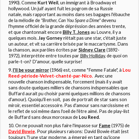
1990). Comme
Kurt Weil
, un immigrant à Broadway et
hollywood. Un juif ayant fuit les pogrom de sa Russie
natale, mais rapportant au moins dans ses bagages l'ébauche
de la mélodie de
"Brother, Can You Spare a Dime"
devenu
l'hymme officiel de la grande dépréssion des années trente,
et que chantonnait encore
Billy T. Jones
au Louvre, il y a
quelques mois.
Jay Gorney
n'était pas une star, c'était juste
un auteur, et vit sa carrière brisée par le maccartysme. Dans
la chanson, aux parôles écrites par
Sidney Clare
(1892-
1972), interprétée entre toutes par
Billy Holliday
, de quoi on
parle-t-on? D'amour, quelle surprise!
I'll be your mirror
(1966) est, comme "Femme Fatale", à
Lou
Reed-période-Velvet-chanté-par-Nico.
Avec une
nouvelle chanson indispensable, forcement (mais il y avait
sans doute quelques milliers de chansons indspensables que
Buffard aurait pu choisir parmi quelques millions de chansons
d'amour). Quoiqu'il en soit, pas de portrait de star sans son
miroir, essentiel accessoire. Pas d'amour sans narcissisme et
le reflet de soi même dans l'oeil de l'être aimé. Pas de play-list
de Buffard sans deux morceaux de
Lou Reed
.
On ne pouvait non plus faire l'impasse sur
Fame
(1975) de
David Bowie
. Pour plusieurs raisons: David Bowie était (est
toujours ?) une star moderne, a émergé en tant qu'icone