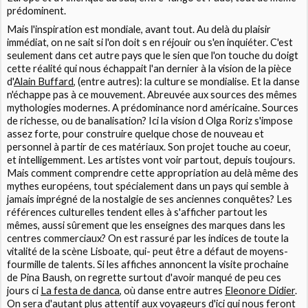
prédominent.
Mais l'inspiration est mondiale, avant tout. Au delà du plaisir
immédiat, on ne sait si l'on doit s en réjouir ou s'en inquiéter. C'est
seulement dans cet autre pays que le sien que l'on touche du doigt
cette réalité qui nous échappait l'an dernier à la vision de la pièce
d'
Alain Buffard
, (entre autres): la culture se mondialise. Et la danse
n'échappe pas à ce mouvement. Abreuvée aux sources des mêmes
mythologies modernes. A prédominance nord américaine. Sources
de richesse, ou de banalisation? Ici la vision d Olga Roriz s'impose
assez forte, pour construire quelque chose de nouveau et
personnel à partir de ces matériaux. Son projet touche au coeur,
et intelligemment. Les artistes vont voir partout, depuis toujours.
Mais comment comprendre cette appropriation au delà même des
mythes européens, tout spécialement dans un pays qui semble à
jamais imprégné de la nostalgie de ses anciennes conquêtes? Les
références culturelles tendent elles à s'afficher partout les
mêmes, aussi sûrement que les enseignes des marques dans les
centres commerciaux? On est rassuré par les indices de toute la
vitalité de la scène Lisboate, qui- peut être a défaut de moyens-
fourmille de talents. Si les affiches annoncent la visite prochaine
de Pina Baush, on regrette surtout d'avoir manqué de peu ces
jours ci
La festa de danca
, où danse entre autres
Eleonore Didier
.
On sera d'autant plus attentif aux voyageurs d'ici qui nous feront