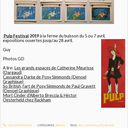
Pulp Festival
2019
à la ferme du buisson du 5 ou 7 avril,
expositions ouvertes jusqu'au 28 avril.
Guy
Photos GD
A lire:
Les grands espaces de Catherine Meurisse
(Dargaud)
Cassandra Darke de Posy Simmonds (Denoel
Graphique)
So British, l'art de Posy Simmonds de Paul Gravett
(Denoel Graphique)
Mort Cinder d'Alberto Breccia & Héctor
Oesterheld chez Rackham
LIEN PERMANENT
CATÉGORIES :
BREVE
TAGS :
BD
,
CHANSON
,
ART
,
BANDE