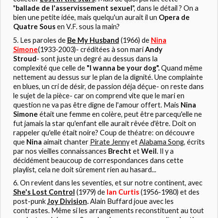
"
ballade de l'asservissement sexuel
", dans le détail ? On a
bien une petite idée, mais quelqu'un aurait il un
Opera de
Quatre Sous
en V.F. sous la main?
Les paroles de
Be My Husband
(1966) de
Nina
Simone
(1933-2003)- créditées à son mari
Andy
Stroud
- sont juste un degré au dessus dans la
complexité que celle de
"I wanna be your dog".
Quand même
nettement au dessus sur le plan de la dignité. Une complainte
en blues, un cri de désir, de passion déja déçue- on reste dans
le sujet de la pièce- car on comprend vite que le mari en
question ne va pas être digne de l'amour offert. Mais
Nina
Simone
était une femme en colère, peut être parcequ'elle ne
fut jamais la star qu'enfant elle aurait rêvée d'être. Doit on
rappeler qu'elle était noire? Coup de théatre: on découvre
que
Nina
aimait chanter
Pirate Jenny
et
Alabama Song
, écrits
par nos vieilles connaissances
Brecht
et
Weil
. Il y a
décidément beaucoup de correspondances dans cette
playlist, cela ne doit sûrement rien au hasard...
On revient dans les seventies, et sur notre continent, avec
She's Lost Control
(1979) de
Ian Curtis
(1956-1980) et des
post-punk
Joy Division
.
Alain Buffard joue avec les
contrastes. Même si les arrangements reconstituent au tout