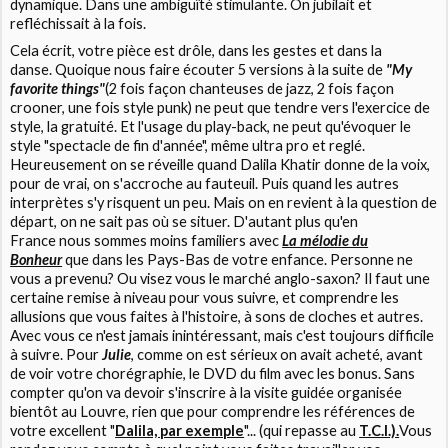
dynamique. Dans une ambiguïté stimulante. On jubilait et
refléchissait à la fois.
Cela écrit, votre pièce est drôle, dans les gestes et dans la
danse. Quoique nous faire écouter 5 versions à la suite de
"My
favorite things"
(2 fois façon chanteuses de jazz, 2 fois façon
crooner, une fois style punk) ne peut que tendre vers l'exercice de
style, la gratuité. Et l'usage du play-back, ne peut qu'évoquer le
style "spectacle de fin d'année", même ultra pro et reglé.
Heureusement on se réveille quand Dalila Khatir donne de la voix,
pour de vrai, on s'accroche au fauteuil. Puis quand les autres
interprètes s'y risquent un peu. Mais on en revient à la question de
départ, on ne sait pas où se situer. D'autant plus qu'en
France nous sommes moins familiers avec
La mélodie du
Bonheur
que dans les Pays-Bas de votre enfance. Personne ne
vous a prevenu? Ou visez vous le marché anglo-saxon? Il faut une
certaine remise à niveau pour vous suivre, et comprendre les
allusions que vous faites à l'histoire, à sons de cloches et autres.
Avec vous ce n'est jamais inintéressant, mais c'est toujours difficile
à suivre. Pour
Julie
, comme on est sérieux on avait acheté, avant
de voir votre chorégraphie, le DVD du film avec les bonus. Sans
compter qu'on va devoir s'inscrire à la visite guidée organisée
bientôt au Louvre, rien que pour comprendre les références de
votre excellent "
Dalila, par exemple
"... (qui repasse au
T.C.I.).
Vous