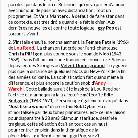
paroles que dans le titre. Retenons qu'on va parler d'amour
avec humour, de passion avec distanciation. Tout un
programme. Et
Vera Mantero,
à défaut de faire star dans
ce contexte, est très drôle quand elle fait le chien. Aux
dernières nouvelles et contre toute logique,
Iggy Pop
est
toujours vivant.
S'installe ensuite, nonchalamment, la
Femme Fatale
(1966)
de
Lou Reed
. La chanson fut crée par l'anti-chanteuse
Christa Päffgen
, plus connue sous le nom de
Nico
(1943-
1988). Dans l'album avec une banane en couverture
.
Sans ici
dépayser: des Stooges au
Velvet Underground
, il n'y guère
plus que la distance de quelques blocs du New-York de la fin
des années soixante. La sophistication fait quand même la
différence, et plus encore la caution snob d'
Andy
Warohl
. Cette ballade aurait été inspirée à Lou Reed par
l'actrice et mannequin à la trajectoire météorite
Edie
Sedgwick
(1943-1971). Personnage également évoqué dans
"Just like a woman
" d'un certain
Bob Dylan
. Etre
immortalisée par deux tubes planétaires, est- ce une raison
pour disparaitre à 28 ans? Glamour, staritude, destinée
tragique, cette sélection était en tout cas un must
pour rentrer en plein dans la thématique de la
pièce. Mais
Lou Reed
, comme Iggy Pop, survit.