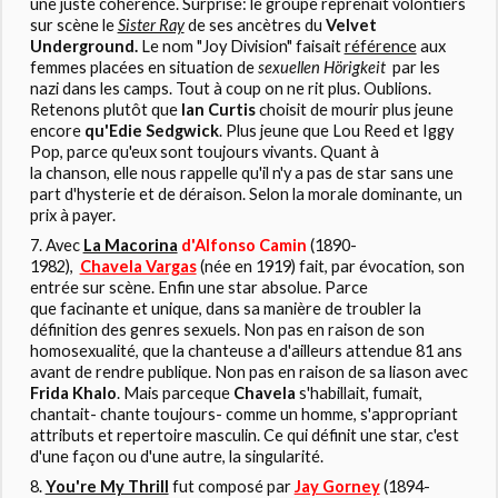
une juste cohérence. Surprise: le groupe reprenait volontiers
sur scène le
Sister Ray
de ses ancètres du
Velvet
Underground.
Le nom "Joy Division" faisait
référence
aux
femmes placées en situation de
sexuellen Hörigkeit
par les
nazi dans les camps. Tout à coup on ne rit plus. Oublions.
Retenons plutôt que
Ian Curtis
choisit de mourir plus jeune
encore
qu'Edie Sedgwick
. Plus jeune que Lou Reed et Iggy
Pop, parce qu'eux sont toujours vivants. Quant à
la chanson, elle nous rappelle qu'il n'y a pas de star sans une
part d'hysterie et de déraison. Selon la morale dominante, un
prix à payer.
Avec
La Macorina
d'Alfonso Camin
(1890-
1982),
Chavela Vargas
(née en 1919) fait, par évocation, son
entrée sur scène. Enfin une star absolue. Parce
que facinante et unique, dans sa manière de troubler la
définition des genres sexuels. Non pas en raison de son
homosexualité, que la chanteuse a d'ailleurs attendue 81 ans
avant de rendre publique. Non pas en raison de sa liason avec
Frida Khalo
. Mais parceque
Chavela
s'habillait, fumait,
chantait- chante toujours- comme un homme, s'appropriant
attributs et repertoire masculin. Ce qui définit une star, c'est
d'une façon ou d'une autre, la singularité.
You're My Thrill
fut composé par
Jay Gorney
(1894-