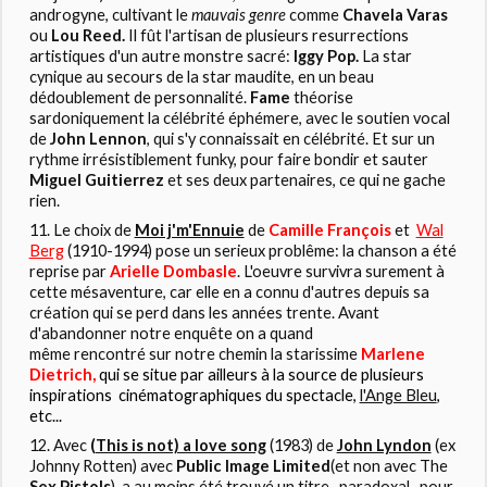
androgyne, cultivant le
mauvais genre
comme
Chavela Varas
ou
Lou Reed.
Il fût l'artisan de plusieurs resurrections
artistiques d'un autre monstre sacré:
Iggy Pop.
La star
cynique au secours de la star maudite, en un beau
dédoublement de personnalité.
Fame
théorise
sardoniquement la célébrité éphémere, avec le soutien vocal
de
John Lennon
, qui s'y connaissait en célébrité. Et sur un
rythme irrésistiblement funky, pour faire bondir et sauter
Miguel Guitierrez
et ses deux partenaires, ce qui ne gache
rien.
Le choix de
Moi j'm'Ennuie
de
Camille François
et
Wal
Berg
(1910-1994) pose un serieux problême: la chanson a été
reprise par
Arielle Dombasle
. L'oeuvre survivra surement à
cette mésaventure, car elle en a connu d'autres depuis sa
création qui se perd dans les années trente. Avant
d'abandonner notre enquête on a quand
même rencontré sur notre chemin la starissime
Marlene
Dietrich,
qui se situe par ailleurs à la source de plusieurs
inspirations cinématographiques du spectacle,
l'Ange Bleu
,
etc...
Avec
(
This is not) a love song
(1983) de
John Lyndon
(ex
Johnny Rotten) avec
Public Image Limited
(et non avec The
Sex Pistols
), a au moins été trouvé un titre- paradoxal- pour