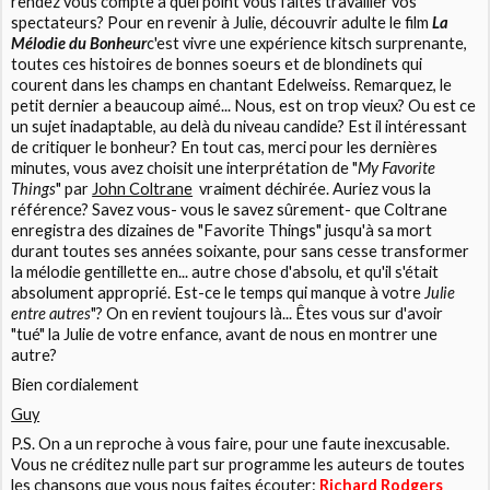
rendez vous compte à quel point vous faites travailler vos
spectateurs? Pour en revenir à Julie, découvrir adulte le film
La
Mélodie du Bonheur
c'est vivre une expérience kitsch surprenante,
toutes ces histoires de bonnes soeurs et de blondinets qui
courent dans les champs en chantant Edelweiss. Remarquez, le
petit dernier a beaucoup aimé... Nous, est on trop vieux? Ou est ce
un sujet inadaptable, au delà du niveau candide? Est il intéressant
de critiquer le bonheur? En tout cas, merci pour les dernières
minutes, vous avez choisit une interprétation de "
My Favorite
Things
" par
John Coltrane
vraiment déchirée. Auriez vous la
référence? Savez vous- vous le savez sûrement- que Coltrane
enregistra des dizaines de "Favorite Things" jusqu'à sa mort
durant toutes ses années soixante, pour sans cesse transformer
la mélodie gentillette en... autre chose d'absolu, et qu'il s'était
absolument approprié. Est-ce le temps qui manque à votre
Julie
entre autres
"? On en revient toujours là... Êtes vous sur d'avoir
"tué" la Julie de votre enfance, avant de nous en montrer une
autre?
Bien cordialement
Guy
P.S. On a un reproche à vous faire, pour une faute inexcusable.
Vous ne créditez nulle part sur programme les auteurs de toutes
les chansons que vous nous faites écouter:
Richard Rodgers