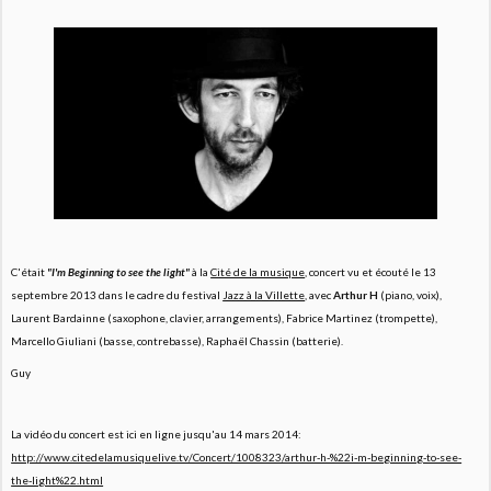
C'était
"I'm Beginning to see the light"
à la
Cité de la musique
, concert vu et écouté le 13
septembre 2013 dans le cadre du festival
Jazz à la Villette
, avec
Arthur H
(piano, voix),
Laurent Bardainne (saxophone, clavier, arrangements), Fabrice Martinez (trompette),
Marcello Giuliani (basse, contrebasse), Raphaël Chassin (batterie).
Guy
La vidéo du concert est ici en ligne jusqu'au 14 mars 2014:
http://www.citedelamusiquelive.tv/Concert/1008323/arthur-h-%22i-m-beginning-to-see-
the-light%22.html