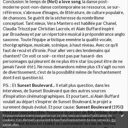
Conclusion: le temps de
(Not) a love song
, la danse post-
moderne-post-non-danse contemporaine se ressource, se sur-
référence, s'abreuve d'images, de littérature, de culture populaire,
de chansons. Se guérit de la sécheresse du nombrilisme
conceptuel. Tant mieux. Vera Mantero est habillée par Chanel,
Claudia Triozzi par Christian Lacroix, et Alain Buffard inspiré
par Broadway et par un répertoire musical à prépondérance anglo
saxonne. Toute l'équipe artistique emmène la qualité vocale,
chorégraphique, musicale, scénique, à haut niveau. Avec ce qu'il
faut de recul et d'ironie. Pour aller vers des lendemains qui
chantent? On voit ce soir- ce n'est pas par hasard- des
personnages qui pleurent de ne plus être star (ou peut être de ne
jamais l'avoir été ). Ne nous demandons même plus s'il s'agit ou non
de divertissement, c'est de la possibilité même de l'enchantement
dont il est question ici.
P.S. : Et
Sunset Boulevard
... Il etait plus question, dans les
interviews, de Sunset Boulevard que des autres sources
d'inspiration cinématographiques. Et pourtant...si Alain Buffard
voulait au départ s'inspirer de Sunset Boulevard, le projet a
surement depuis évolué. Et pour cause:
Sunset Boulevard
(1950)
n'est pas reproductible: l'essence du projet de Billy Wilder était de
En poursuivant votre navigation sur ce site, vous acceptez l'utilisation de
faire interpréter une fiction par les personnages mêmes. Que
cookies. Ces derniers assurent le bon fonctionnement de nos services.
En
cruellement fiction et réalité se confondent: le rôle de Norma
savoir plus
.