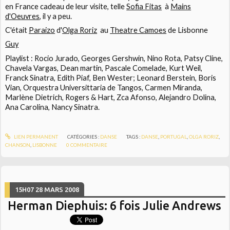
en France cadeau de leur visite, telle
Sofia Fitas
à
Mains
d'Oeuvres
, il y a peu.
C'était
Paraizo
d'
Olga Roriz
au
Theatre Camoes
de
Lisbonne
Guy
Playlist : Rocio Jurado, Georges Gershwin, Nino Rota, Patsy Cline,
Chavela Vargas, Dean martin, Pascale Comelade, Kurt Weil,
Franck Sinatra, Edith Piaf, Ben Wester; Leonard Berstein, Boris
Vian, Orquestra Universittaria de Tangos, Carmen Miranda,
Marlène Dietrich, Rogers & Hart, Zca Afonso, Alejandro Dolina,
Ana Carolina, Nancy Sinatra.
LIEN PERMANENT
CATÉGORIES :
DANSE
TAGS :
DANSE
,
PORTUGAL
,
OLGA RORIZ
,
CHANSON
,
LISBONNE
0
COMMENTAIRE
15H07
28
MARS 2008
Herman Diephuis: 6 fois Julie Andrews