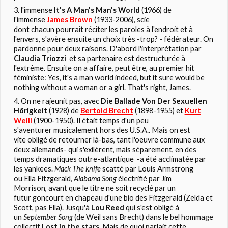
l'immense
It's A Man's Man's World
(1966) de
l'immense
James Brown
(1933-2006), scie
dont chacun pourrait réciter les paroles à l'endroit et à
l'envers, s'avère ensuite un choix très -trop? - fédérateur. On
pardonne pour deux raisons. D'abord l'interprétation par
Claudia Triozzi
et sa partenaire est destructurée à
l'extrême. Ensuite on a affaire, peut être, au premier hit
féministe: Yes, it's a man world indeed, but it sure would be
nothing without a woman or a girl. That's right, James.
On ne rajeunit pas, avec
Die Ballade Von Der Sexuellen
Hörigkeit
(1928) de
Bertold Brecht
(1898-1955) et
Kurt
Weill
(1900-1950). Il était temps d'un peu
s'aventurer musicalement hors des U.S.A.. Mais on est
vite obligé de retourner là-bas, tant l'oeuvre commune aux
deux allemands- qui s'exilèrent, mais séparement, en des
temps dramatiques outre-atlantique -a été acclimatée par
les yankees.
Mack The knife
scatté par Louis Armstrong
ou Ella Fitzgerald,
Alabama Song
électrifié par Jim
Morrison, avant que le titre ne soit recyclé par un
futur goncourt en chapeau d'une bio des Fitzgerald (Zelda et
Scott, pas Ella). Jusqu'à
Lou Reed
qui s'est obligé à
un
September Song
(de Weil sans Brecht) dans le bel hommage
collectif
Lost in the stars
. Mais de quoi parlait cette