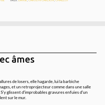
NSE
TAGS :
DANSE
,
CAROLYN CARLSON
,
CHAILLOT
vec âmes
lures de losers, elle hagarde, lui la barbiche
images, et un retroprojecteur comme dans une salle
 S'y glissent d'improbables gravures enfuies d'un
dent sur le mur.