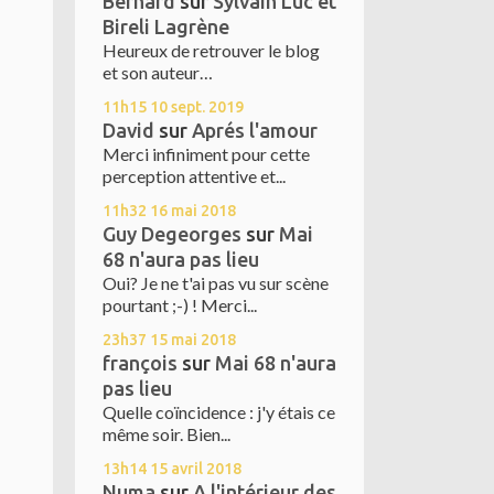
Bernard
sur
Sylvain Luc et
Bireli Lagrène
Heureux de retrouver le blog
et son auteur…
11h15
10
sept. 2019
David
sur
Aprés l'amour
Merci infiniment pour cette
perception attentive et...
11h32
16
mai 2018
Guy Degeorges
sur
Mai
68 n'aura pas lieu
Oui? Je ne t'ai pas vu sur scène
pourtant ;-) ! Merci...
23h37
15
mai 2018
françois
sur
Mai 68 n'aura
pas lieu
Quelle coïncidence : j'y étais ce
même soir. Bien...
13h14
15
avril 2018
Numa
sur
A l'intérieur des