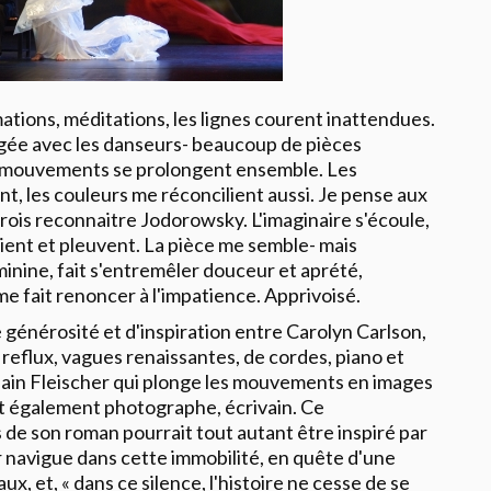
ations, méditations, les lignes courent inattendues.
tagée avec les danseurs- beaucoup de pièces
urs mouvements se prolongent ensemble. Les
nt, les couleurs me réconcilient aussi. Je pense aux
rois reconnaitre Jodorowsky. L'imaginaire s'écoule,
ent et pleuvent. La pièce me semble- mais
inine, fait s'entremêler douceur et aprété,
me fait renoncer à l'impatience. Apprivoisé.
e générosité et d'inspiration entre
Carolyn Carlson
,
t reflux, vagues renaissantes, de cordes, piano et
lain Fleischer
qui plonge les mouvements en images
est également photographe, écrivain. Ce
s de son roman pourrait tout autant être inspiré par
 navigue dans cette immobilité, en quête d'une
x, et, « dans ce silence, l'histoire ne cesse de se