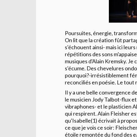
Poursuites, énergie, transform
On lit que la création fût par
s'échouent ainsi- mais ici le
répétitions des sons m'appaise
musiques d'Alain Kremsky. Je c
s'écume. Des chevelures ondoi
pourquoi?-irrésistiblement fém
reconciliés en poésie. Le tout 
Il y a une belle convergence d
le musicien
Jody Talbot
-flux e
vibraphones- et le plasticien
A
qui respirent. Alain Fleisher 
qu'Isabelle(1) écrivait à propo
ce que je vois ce soir:
Fleischer
étoile remontée du fond des eau