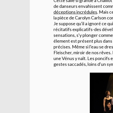
Cette salle si grande à Chaillo
de danseurs envahissent comm
déceptions incrédules
. Mais c
la pièce de Carolyn Carlson conf
Je suppose qu'il a ignoré ce qui 
récitatifs explicatifs-des dé
sensations, s'y plonger comme da
élement est présent plus dans l
précises. Même si l'eau se dre
Fleischer, miroir de nos rêves.
une Vénus y naît. Les poncifs e
gestes saccadés, loins d'un sy