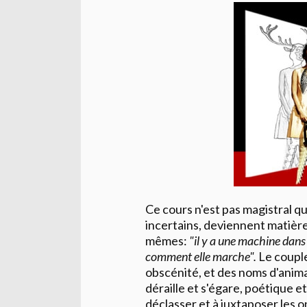
Ce cours n'est pas magistral q
incertains, deviennent matièr
mêmes:
"il y a une machine dans
comment elle marche".
Le couple
obscénité, et des noms d'anima
déraille et s'égare, poétique 
déclasser et à juxtaposer les 