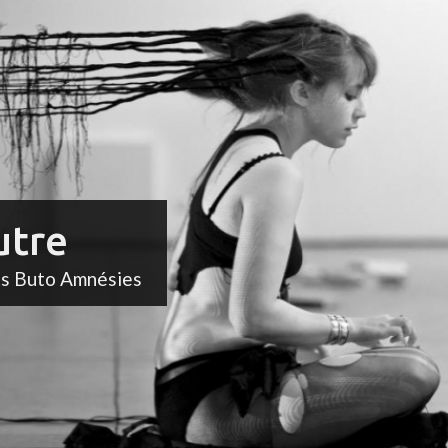
utre
ts Buto Amnésies