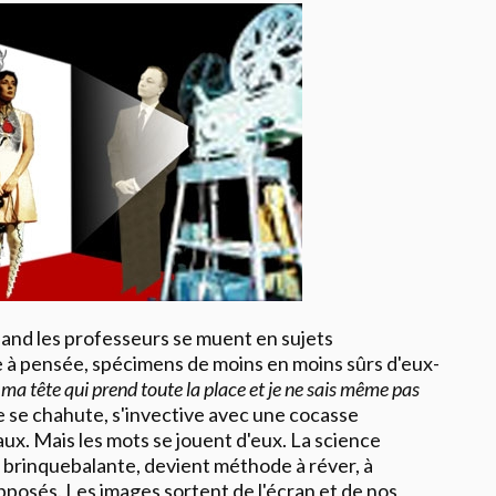
uand les professeurs se muent en sujets
e à pensée, spécimens de moins en moins sûrs d'eux-
 ma tête qui prend toute la place et je ne sais même pas
 se chahute, s'invective avec une cocasse
ux. Mais les mots se jouent d'eux. La science
et brinquebalante, devient méthode à réver, à
opposés. Les images sortent de l'écran et de nos