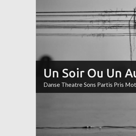
Un Soir Ou Un A
Danse Theatre Sons Partis Pris Mo