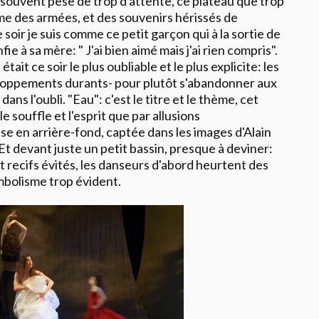
t souvent pèse de trop d'attente, ce plateau que trop
e des armées, et des souvenirs hérissés de
e soir je suis comme ce petit garçon qui à la sortie de
ie à sa mère: " J'ai bien aimé mais j'ai rien compris".
était ce soir le plus oubliable et le plus explicite: les
veloppements durants- pour plutôt s'abandonner aux
ns l'oubli. "Eau": c'est le titre et le thème, cet
e souffle et l'esprit que par allusions
sse en arrière-fond, captée dans les images d'Alain
 Et devant juste un petit bassin, presque à deviner:
t recifs évités, les danseurs d'abord heurtent des
mbolisme trop évident.