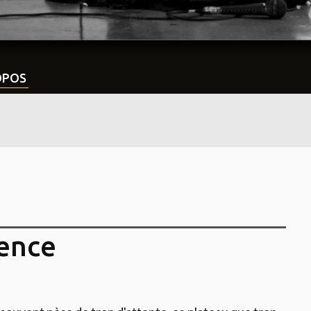
OPOS
vence