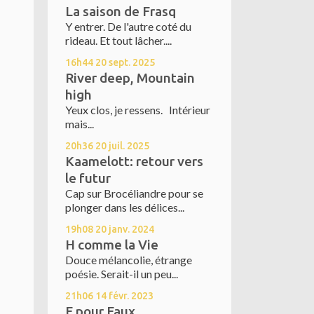
La saison de Frasq
Y entrer. De l'autre coté du
rideau. Et tout lâcher....
16h44
20
sept. 2025
River deep, Mountain
high
Yeux clos, je ressens. Intérieur
mais...
20h36
20
juil. 2025
Kaamelott: retour vers
le futur
Cap sur Brocéliandre pour se
plonger dans les délices...
19h08
20
janv. 2024
H comme la Vie
Douce mélancolie, étrange
poésie. Serait-il un peu...
21h06
14
févr. 2023
F pour Faux