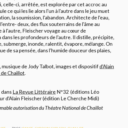
i, celle-ci, arrêtée, est explorée par cet accroc au
e ce qui les lie alors l'un à l'autre dans le jeu muet
ation, la soumission, l'abandon.
Architecte de l'eau,
 l'entre- deux, des flux souterrains de l'âme au
à l'autre, Fleischer voyage au cœur de
dans les profondeurs de l'autre. Il distille, précipite,
e, submerge, inonde, ralentit, évapore, mélange. On
que de sa pensée, dans l'humide douceur des plaies,
, musique de
Jody Talbot
, images et dispositif
d'Alain
de Chaillot
.
s dans
La Revue Littéraire
N°32 (éditions Léo
ur d'Alain Fleischer (édition Le Cherche Midi)
imable autorisation du Théatre National de Chaillot