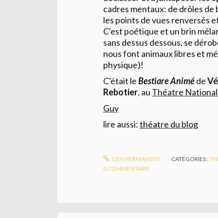
cadres mentaux: de drôles de 
les points de vues renversés et
C'est poétique et un brin méla
sans dessus dessous, se dérobe
nous font animaux libres et mé
physique)!
C'était le
Bestiare Animé
de
Vé
Rebotier
, au
Théatre National 
Guy
lire aussi:
théatre du blog
LIEN PERMANENT
CATÉGORIES :
TH
0
COMMENTAIRE