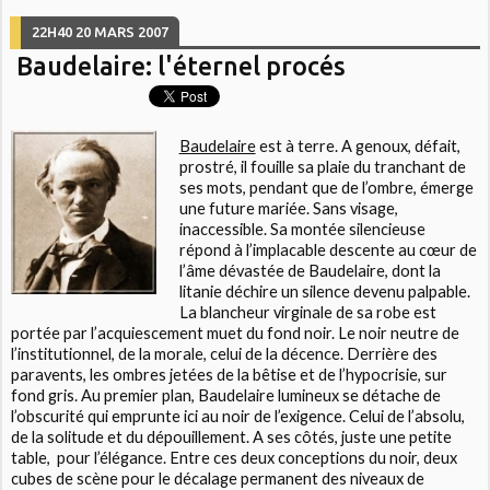
22H40
20
MARS 2007
Baudelaire: l'éternel procés
Baudelaire
est à terre. A genoux, défait,
prostré, il fouille sa plaie du tranchant de
ses mots, pendant que de l’ombre, émerge
une future mariée. Sans visage,
inaccessible. Sa montée silencieuse
répond à l’implacable descente au cœur de
l’âme dévastée de Baudelaire, dont la
litanie déchire un silence devenu palpable.
La blancheur virginale de sa robe est
portée par l’acquiescement muet du fond noir. Le noir neutre de
l’institutionnel, de la morale, celui de la décence. Derrière des
paravents, les ombres jetées de la bêtise et de l’hypocrisie, sur
fond gris. Au premier plan, Baudelaire lumineux se détache de
l’obscurité qui emprunte ici au noir de l’exigence. Celui de l’absolu,
de la solitude et du dépouillement. A ses côtés, juste une petite
table, pour l’élégance. Entre ces deux conceptions du noir, deux
cubes de scène pour le décalage permanent des niveaux de