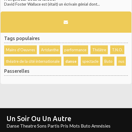
David Foster Wallace est (était) un écrivain génial dont...
Tags populaires
Mains d'Oeuvres
Artdanthe
performance
Théâtre
T.N.O.
théatre de la cité internationale
danse
spectacle
Buto
nus
Passerelles
Un Soir Ou Un Autre
Danse Theatre Sons Partis Pris Mots Buto Amnésies