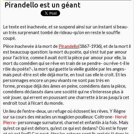
Pirandello est un géant
Le texte est inachevée, et se suspend ainsi sur un instant si beau-
un très surprenant tombé de rideau-qu'on en reste le souffle
coupé.
Pièce inachevée à la mort de
Pirandello
(1867-1936), et de la mort il
est beaucoup question: la mort du poète, qui s'est tué par amour
pour l'actrice, comme il avait écrit la pièce par amour pour elle, la
mort du comédien qui se rêve en train de se pendre- ou rêve-t-il le
rôle du poète?-, la mort qui guette la vieille guidée par les anges-
mais peut-être est elle déjà morte, en tout cas elle le croit. Et les
personnages encore un peu vivants ne sont pas très en
forme, presque déjà des âmes en peine, comédiens dans la pièce,
comédiens déclassés dans une société qui ne s'interesse plus à
voir jouer, qui errent en poussant une charrette à bras jusqu'à cet
endroit tout à l'écart du monde.
Un lieu de l'entre-deux, un refuge où éclosent les rêves. Y Règne
sur sa cours des miracles un magicien pouilleux: Coltrone-
Hervé
Pierre
- personnage surnaturel, charnel et enfantin à la fois. Mais
qu'est ce qui est dehors, qu'est ce qui est dedans? Où est le foyer
et où est l'exil? Car peut-être les acteurs sont ils arrivés là dans le