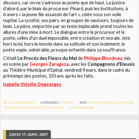
discours, car on ne s’adresse au poète que de haut. La justice
d’abord, par le biais du procureur Pinard, puis les institutions, à
travers « la jeune file assassin de l’art », celée sous son voile
nuptial. La société, ses pairs, en groupes de vautours, toujours de
biais. La pièce, emportée par un texte implacable prend toutes les
allures d’une mise à mort. Le dialogue entre le procureur et le
poète, celles d’un duel impossible, entre création et morale. Jeté
hors la loi, hors le monde dans sa solitude et son isolement, le
poète expie, vulnérable, presque enfantin dans sa souffrance.
C'était
Le Procés des Fleurs du Mal
de
Philippe Blondeau
, mis
en scène par
Georges Zaragoza
, avec les
Compagnons d’Eleusis
au Théâtre Municipal d’Epinal, vendredi 9 mars, dans le cadre du
printemps des poètes, 150 ans après les faits.
Isabelle Viéville Degeorges
LIEN PERMANENT
CATÉGORIES :
THEATRE
TAGS :
THEATRE
,
POESIE
,
BAUDELAIRE
,
LORRAINE
,
POUVOIRS
,
JUSTICE
,
CENSURE
0
COMMENTAIRE
22H55
17
JANV. 2007