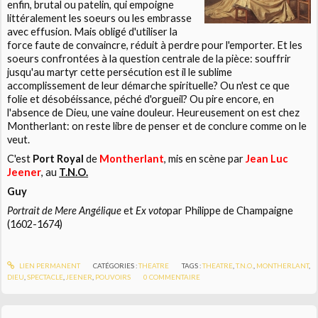
enfin, brutal ou patelin, qui empoigne
littéralement les soeurs ou les embrasse
avec effusion. Mais obligé d'utiliser la
force faute de convaincre, réduit à perdre pour l'emporter. Et les
soeurs confrontées à la question centrale de la pièce: souffrir
jusqu'au martyr cette persécution est il le sublime
accomplissement de leur démarche spirituelle? Ou n'est ce que
folie et désobéissance, péché d'orgueil? Ou pire encore, en
l'absence de Dieu, une vaine douleur. Heureusement on est chez
Montherlant: on reste libre de penser et de conclure comme on le
veut.
C'est
Port Royal
de
Montherlant
, mis en scène par
Jean Luc
Jeener
, au
T.N.O.
Guy
Portrait de Mere Angélique
et
Ex voto
par Philippe de Champaigne
(1602-1674)
LIEN PERMANENT
CATÉGORIES :
THEATRE
TAGS :
THEATRE
,
T.N.O.
,
MONTHERLANT
,
DIEU
,
SPECTACLE
,
JEENER
,
POUVOIRS
0
COMMENTAIRE