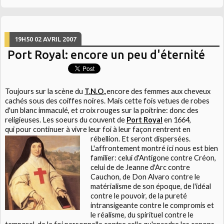
19H50
02
AVRIL 2007
Port Royal: encore un peu d'éternité
Toujours sur la scène du
T.N.O
.,
encore des femmes aux cheveux
cachés sous des coiffes noires. Mais cette fois vetues de robes
d'un blanc immaculé, et croix rouges sur la poitrine: donc des
religieuses. Les soeurs du couvent de
Port Royal
en 1664,
qui pour continuer à vivre leur foi à leur façon rentrent en
rébellion. Et seront dispersées.
L'affrontement montré ici nous est bien
familier: celui d'Antigone contre Créon,
celui de de Jeanne d'Arc contre
Cauchon, de Don Alvaro contre le
matérialisme de son époque, de l'idéal
contre le pouvoir, de la pureté
intransigeante contre le compromis et
le réalisme, du spirituel contre le