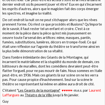
dernier endroit où ils peuvent jouer et être? Eux en qui s'incarnent
les esprits d'autres, alors que le magicien fait des corps émerger
les spectres, et imagine la réalité.
De cet endroit la nuit on ne peut s'échapper alors que les rêves
prennent forme. Où n'est ce que procédés et illusions? Qu'importe
de le savoir, il faut rester tel un enfant et croire. C'est à ce
moment de la pièce dans la pièce qu'est mis joyeusement en
oeuvre toute l'arsenal des artifices: mime, masques, pantin,
fumées, substitutions, lumières, décors en trompe-l'oeil. Ce qui
était une réflexion sur l'agonie du théâtre se transforme ainsi en
la plus belle démonstration de sa vitalité.
Dans l'ombre intimidante des
Géants de la Montagne
, qui
incarnent le matérialisme et la stupidité du monde de demain, ces
bâtisseurs de murailles, dont les comédiens devraient peut-être
flatter l'orgueil, pour ne pas mourir de faim. Nous sommes en Italie
peut-être, en 1936. Mais ces géants là sur scène on ne les verra
pas. Pour cause propice d'inachèvement. Seul sur la scène le
théâtre se représentant lui même en abîme aura droit de cité.
C'étaient "
Les Geants de la montagne"
m.e.s. par
Laurent
♥
♥
♥
♥
♥
♥
Laffargues
au
Théatre de la Ville
jusqu'à fin janvier.
Guy