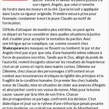
son régent, Angelo, que celui ci remette
de l'ordre dans les moeurs et la cité. Que la loi soit y appliquée
dans toute sa rigueur originelle. Première mesure prise pour
l'exemple: condamner à mort le jeune Claudio au motif de
fornication.
Difficile d'attaquer de manière plus extrême, on peut après
ce départ en force considérer dans quelles situations la justice
doit s'oublier pour accepter la tentation du pardon. Avec
une intrigue qui se complique, car, comme souvent chez
Shakespeare,
les masques se flouent ou tombent: le pur et dur
Angelo n'est pas si pur que cela, d'une humanité même odieuse à
force de passions secrètes. Tandis que le Duc, allégé du poids de
l'autorité, revient incognito observer les résultats de l'expérience:
c'est un air connu et repris dans maints contes. Dilemme sur
Dilemme, chez chacun des personnages s'affrontent en un
combat aux ressonnances érotiques la rigidité des principes et la
fragilité de la condition humaine. En premier lieu chez Isabella,
soeur de Claudio, mise en situation de céder aux avances d'Angelo
et ainsi pécher contre ses voeux de nonne. Mais pour la bonne
cause: sauver par là la tête de son frère. Chacun
des protagonistes se partage, confronté à la décision. C'est
dialectique et joué sur le rythme d'une réthorique jamais pesante
et trés moderne, on croirait par moment voir du Montherlant.