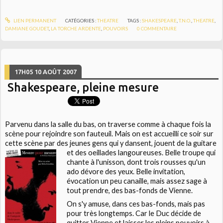
LIEN PERMANENT
CATÉGORIES :
THEATRE
TAGS :
SHAKESPEARE
,
T.N.O.
,
THEATRE
,
DAMIANE GOUDET
,
LA TORCHE ARDENTE
,
POUVOIRS
0
COMMENTAIRE
17H05
10
AOÛT 2007
Shakespeare, pleine mesure
Parvenu dans la salle du bas, on traverse comme à chaque fois la
scène pour rejoindre son fauteuil. Mais on est accueilli ce soir sur
cette scène par des jeunes gens qui y dansent, jouent de la guitare
et des oeillades langoureuses.
Belle troupe qui
chante à l'unisson, dont trois rousses qu'un
ado dévore des yeux. Belle invitation,
évocation un peu canaille, mais assez sage à
tout prendre, des bas-fonds de Vienne.
On s'y amuse, dans ces bas-fonds, mais pas
pour très longtemps. Car le Duc décide de
quitter Vienne et laisser les pleins pouvoirs à