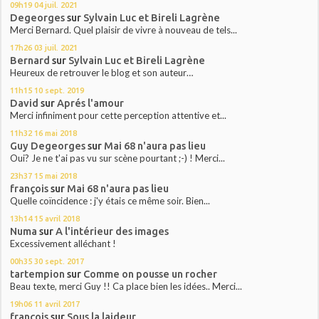
09h19
04
juil. 2021
Degeorges
sur
Sylvain Luc et Bireli Lagrène
Merci Bernard. Quel plaisir de vivre à nouveau de tels...
17h26
03
juil. 2021
Bernard
sur
Sylvain Luc et Bireli Lagrène
Heureux de retrouver le blog et son auteur…
11h15
10
sept. 2019
David
sur
Aprés l'amour
Merci infiniment pour cette perception attentive et...
11h32
16
mai 2018
Guy Degeorges
sur
Mai 68 n'aura pas lieu
Oui? Je ne t'ai pas vu sur scène pourtant ;-) ! Merci...
23h37
15
mai 2018
françois
sur
Mai 68 n'aura pas lieu
Quelle coïncidence : j'y étais ce même soir. Bien...
13h14
15
avril 2018
Numa
sur
A l'intérieur des images
Excessivement alléchant !
00h35
30
sept. 2017
tartempion
sur
Comme on pousse un rocher
Beau texte, merci Guy !! Ca place bien les idées.. Merci...
19h06
11
avril 2017
françois
sur
Sous la laideur