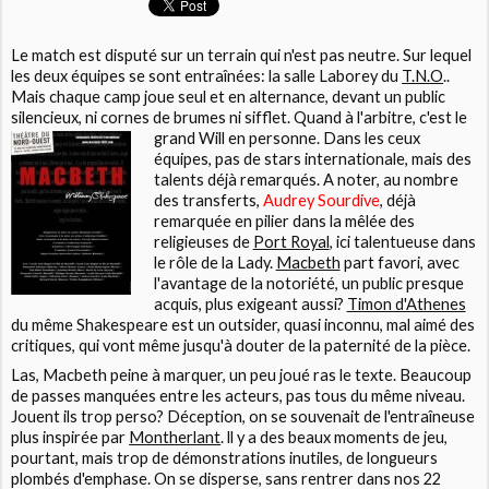
Le match est disputé sur un terrain qui n'est pas neutre. Sur lequel
les deux équipes se sont entraînées: la salle Laborey du
T.N.O
..
Mais chaque camp joue seul et en alternance, devant un public
silencieux, ni cornes de brumes ni sifflet. Quand à
l'arbitre, c'est le
grand Will en personne. Dans les ceux
équipes, pas de stars internationale, mais des
talents déjà remarqués. A noter, au nombre
des transferts,
Audrey Sourdive
, déjà
remarquée en pilier dans la mêlée des
religieuses de
Port Royal
,
ici talentueuse dans
le rôle de la Lady.
Macbeth
part favori, avec
l'avantage de la notoriété, un public presque
acquis, plus exigeant aussi?
Timon d'Athenes
du même
Shakespeare
est un outsider, quasi inconnu, mal aimé des
critiques, qui vont même jusqu'à douter de la paternité de la pièce.
Las, Macbeth peine à marquer, un peu joué ras le texte. Beaucoup
de passes manquées entre les acteurs, pas tous du même niveau.
Jouent ils trop perso? Déception, on se souvenait de l'entraîneuse
plus inspirée par
Montherlant
. ll y a des beaux moments de jeu,
pourtant, mais trop de démonstrations inutiles, de longueurs
plombés d'emphase. On se disperse, sans rentrer dans nos 22