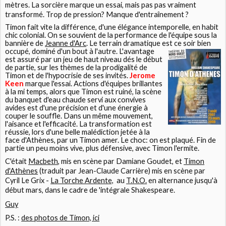
mètres. La sorcière marque un essai, mais pas pas vraiment
transformé. Trop de pression? Manque d'entraînement ?
Timon fait vite la différence, d'une élégance intemporelle, en habit
chic colonial. On se souvient de la performance de l'équipe sous la
bannière de
Jeanne d'Arc
. Le terrain dramatique est ce soir
bien
occupé, dominé d'un bout à l'autre. L'avantage
est assuré par un jeu de haut niveau dés le début
de partie, sur les thèmes de la prodigalité de
Timon et de l'hypocrisie de ses invités.
Jerome
Keen
marque l'essai. Actions d'équipes brillantes
à la mi temps, alors que Timon est ruiné, la scène
du banquet d'eau chaude servi aux convives
avides est d'une précision et d'une énergie à
couper le souffle. Dans un même mouvement,
l'aisance et l'efficacité. La transformation est
réussie, lors d'une belle malédiction jetée à la
face d'Athènes, par un Timon amer. Le choc: on est plaqué. Fin de
partie un peu moins vive, plus défensive, avec Timon l'ermite.
C'était
Macbeth
, mis en scène par
Damiane Goudet
, et
Timon
d'Athènes
(traduit par Jean-Claude Carrière) mis en scène par
Cyril Le Grix
-
La Torche Ardente,
au
T.N.O.
en alternance jusqu'à
début mars, dans le cadre de 'intégrale
Shakespeare.
Guy
P.S. :
des photos de Timon, ici