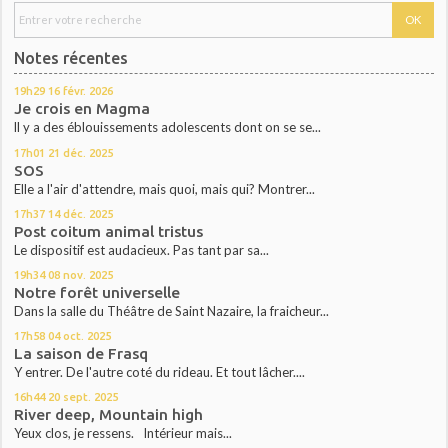
Notes récentes
19h29
16
févr. 2026
Je crois en Magma
ll y a des éblouissements adolescents dont on se se...
17h01
21
déc. 2025
SOS
Elle a l'air d'attendre, mais quoi, mais qui? Montrer...
17h37
14
déc. 2025
Post coitum animal tristus
Le dispositif est audacieux. Pas tant par sa...
19h34
08
nov. 2025
Notre forêt universelle
Dans la salle du Théâtre de Saint Nazaire, la fraicheur...
17h58
04
oct. 2025
La saison de Frasq
Y entrer. De l'autre coté du rideau. Et tout lâcher....
16h44
20
sept. 2025
River deep, Mountain high
Yeux clos, je ressens. Intérieur mais...