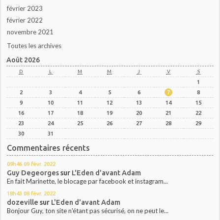
février 2023
février 2022
novembre 2021
Toutes les archives
Août 2026
D
L
M
M
J
V
S
1
2
3
4
5
6
7
8
9
10
11
12
13
14
15
16
17
18
19
20
21
22
23
24
25
26
27
28
29
30
31
Commentaires récents
09h46
09
févr. 2022
Guy Degeorges
sur
L'Eden d'avant Adam
En fait Marinette, le blocage par facebook et instagram...
18h43
08
févr. 2022
dozeville
sur
L'Eden d'avant Adam
Bonjour Guy, ton site n'étant pas sécurisé, on ne peut le...