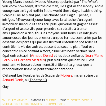
Young Man's blues
de Moses Allison popularisé par "The Who":
you know nowadays, It's the old man, He's got all the money. And a
young man ain't got nothin' in the world these days, I said nothing.
Scapin lui ne se plaint pas, il ne chante pas: il agit. Il pense, il
intrigue. Mi voyou mi jeune-loup, avec la tchache d'un agent
immobilier surdoué et sans scrupule, qui voudrait gagner assez
d'argent et assez vite pour prendre sa retraite à trente
ans. Quand on a rien, tous les moyens sont bons. Les intrigues
amoureuses des jeunes premiers un peu ternes, contrariés par les
desseins des pères qui par dessus tout entendent posséder et
contrôler la vie des autres, passent au second plan. Tout est
concentré en ce combat à mort, d'une virtuosité verbale sans
égal, entre Scapin (
Arnaud Denis)
et les deux vieillards
(Jean Pierre
Leroux et Bernard Métraux
), plus vieillards que nature. C'est
méchant, virtuose et bien mené. Si drôle et hargneux, que la
réconciliation finale ne peut tromper personne.
C'étaient
Les Fourberies de Scapin
de
Molière
, mis en scène par
Arnaud Denis
, au
Théatre 13
.
Guy
LIEN PERMANENT
CATÉGORIES :
THEATRE
TAGS :
THEATRE
,
THEATRE 13
,
MOLIÈRE
,
FOR THE KIDS
,
POUVOIRS
0
COMMENTAIRE