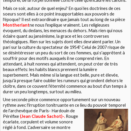
temporel, de la foi personnelle contre celle qu'encadre les canons.
Mais ce soir, autour de quel enjeu? En quoi les doctrines de ces
soeurs sont elles à ce point insupportables aux pouvoirs de
l'époque? Il est extraordinaire que jamais tout au long de sa pièce
Montherlant
ne nous l'explique vraiment. Les religieuses
évoquent, du dedans, les menaces du dehors. Mais rien qui nous
éclaire quant au jansénisme, la grace et les controverses
théologiques. Rien sur les sujets dont elles devraient parler. Un
pari sur la culture du spectateur de 1954? Celui de 2007 risque de
se désintéresser un peu du sort de ces femmes, qui s'apprêtent à
souffrir pour des motifs auxquels il ne comprend rien. En
attendant, à huit nonnes qui attendent, on peut créer de très
beaux effets: les habits blancs prennent la lumière
superbement. Mais même si la langue est belle, pure et élevée,
jusqu'à presque faire oublier les rumeurs qui grondent dehors le
cloître, dans ce couvent l'éternité commence au bout d'un temps à
durer un peu longtemps, surtout au milieu.
Une seconde pièce commence opportunement sur un nouveau
rythme avec l'irruption tonitruante en ce lieu du pouvoir temporel
de l'archevêque
de Paris- Hardouin de
Péréfixe
(Jean Claude Sachot)-.
Rouge
écarlate, corpulent et volume sonore
réglé à fond. L'adversaire se montre