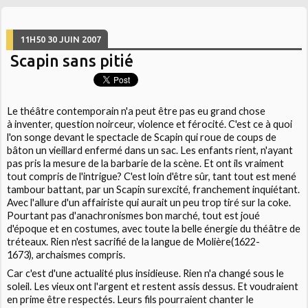
11H50
30
JUIN 2007
Scapin sans pitié
Le théâtre contemporain n'a peut être pas eu grand chose
à inventer, question noirceur, violence et férocité. C'est ce à quoi
l'on songe devant le spectacle de
Scapin
qui roue de coups de
bâton un vieillard enfermé dans un sac. Les enfants rient, n'ayant
pas pris la mesure de la barbarie de la scène. Et ont ils vraiment
tout compris de l'intrigue? C'est loin d'être sûr, tant tout est mené
tambour battant, par un Scapin surexcité, franchement inquiétant.
Avec l'allure d'un affairiste qui aurait un peu trop tiré sur la coke.
Pourtant pas d'anachronismes bon marché, tout est joué
d'époque et en costumes, avec toute la belle énergie du théâtre de
tréteaux. Rien n'est sacrifié de la langue de
Molière(1622-
1673)
, archaismes compris.
Car c'est d'une actualité plus insidieuse. Rien n'a changé sous le
soleil. Les vieux ont l'argent et restent assis dessus. Et voudraient
en prime être respectés. Leurs fils pourraient chanter le