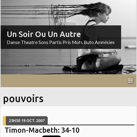
Un Soir Ou Un Autre
Danse Theatre Sons Partis Pris Mots Buto Amnésies
pouvoirs
23H50
19
OCT. 2007
Timon-Macbeth: 34-10