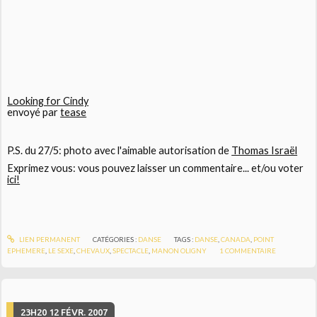
Looking for Cindy
envoyé par
tease
P.S. du 27/5: photo avec l'aimable autorisation de
Thomas Israël
Exprimez vous: vous pouvez laisser un commentaire... et/ou voter
ici!
LIEN PERMANENT
CATÉGORIES :
DANSE
TAGS :
DANSE
,
CANADA
,
POINT
EPHEMERE
,
LE SEXE
,
CHEVAUX
,
SPECTACLE
,
MANON OLIGNY
1
COMMENTAIRE
23H20
12
FÉVR. 2007