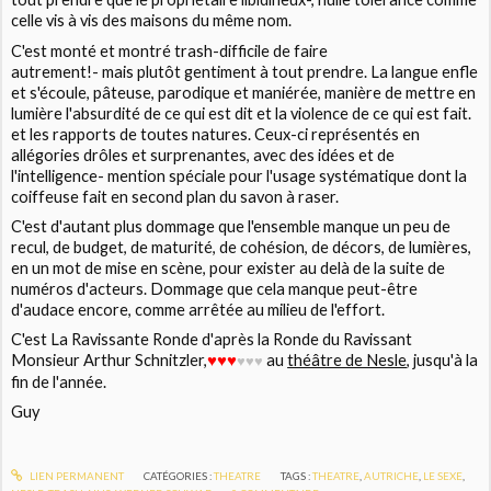
celle vis à vis des maisons du même nom.
C'est monté et montré trash-difficile de faire
autrement!- mais plutôt gentiment à tout prendre. La langue enfle
et s'écoule, pâteuse, parodique et maniérée, manière de mettre en
lumière l'absurdité de ce qui est dit et la violence de ce qui est fait.
et les rapports de toutes natures. Ceux-ci représentés en
allégories drôles et surprenantes, avec des idées et de
l'intelligence- mention spéciale pour l'usage systématique dont la
coiffeuse fait en second plan du savon à raser.
C'est d'autant plus dommage que l'ensemble manque un peu de
recul, de budget, de maturité, de cohésion, de décors, de lumières,
en un mot de mise en scène, pour exister au delà de la suite de
numéros d'acteurs. Dommage que cela manque peut-être
d'audace encore, comme arrêtée au milieu de l'effort.
C'est
La Ravissante Ronde d'après la Ronde du Ravissant
Monsieur Arthur Schnitzler
,
au
théâtre de Nesle
, jusqu'à la
♥
♥
♥
♥
♥
♥
fin de l'année.
Guy
LIEN PERMANENT
CATÉGORIES :
THEATRE
TAGS :
THEATRE
,
AUTRICHE
,
LE SEXE
,