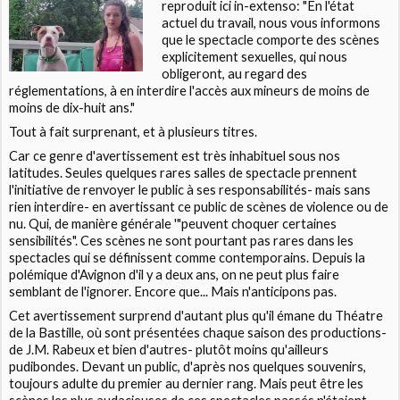
reproduit ici in-extenso:
"En l'état
actuel du travail, nous vous informons
que le spectacle comporte des scènes
explicitement sexuelles, qui nous
obligeront, au regard des
réglementations, à en interdire l'accès aux mineurs de moins de
moins de dix-huit ans."
Tout à fait surprenant, et à plusieurs titres.
Car ce genre d'avertissement est très inhabituel sous nos
latitudes. Seules quelques rares salles de spectacle prennent
l'initiative de renvoyer le public à ses responsabilités- mais sans
rien interdire- en avertissant ce public de scènes de violence ou de
nu. Qui, de manière générale '"peuvent choquer certaines
sensibilités". Ces scènes ne sont pourtant pas rares dans les
spectacles qui se définissent comme contemporains. Depuis la
polémique d'Avignon d'il y a deux ans, on ne peut plus faire
semblant de l'ignorer. Encore que... Mais n'anticipons pas.
Cet avertissement surprend d'autant plus qu'il émane du
Théatre
de la Bastille
, où sont présentées chaque saison des productions-
de J.M. Rabeux et bien d'autres- plutôt moins qu'ailleurs
pudibondes. Devant un public, d'après nos quelques souvenirs,
toujours adulte du premier au dernier rang. Mais peut être les