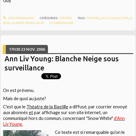
Guy
LIEN PERMANENT
CATÉGORIES :
THEATRE
TAGS :
THEATRE
,
LES LUCIOLES
,
COPI
,
LE
SEXE
,
LA MORT
,
TRASH
,
MC93
0
COMMENTAIRE
17H30
23
NOV. 2006
Ann Liv Young: Blanche Neige sous
surveillance
On est prévenu.
Mais de quoi au juste?
C'est que le
Théatre de la Bastille
a diffusé, par courrier envoyé
aux abonnés
et
par affichage sur son site internet, un
communiqué hors du commun, concernant
"Snow White"
d'Ann
Liv Young.
Ce texte est si remarquable qu'on le