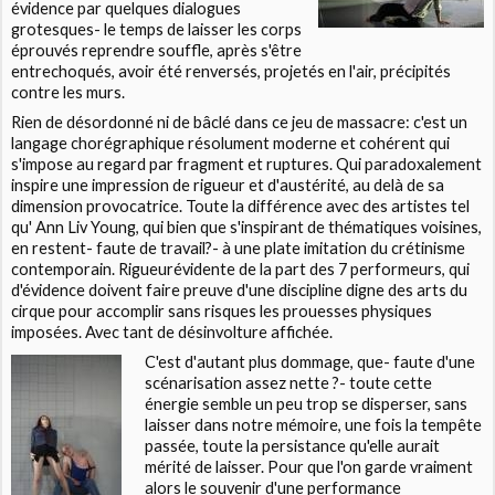
évidence par quelques dialogues
grotesques- le temps de laisser les corps
éprouvés reprendre souffle, après s'être
entrechoqués, avoir été renversés, projetés en l'air, précipités
contre les murs.
Rien de désordonné ni de bâclé dans ce jeu de massacre: c'est un
langage chorégraphique résolument moderne et cohérent qui
s'impose au regard par fragment et ruptures. Qui paradoxalement
inspire une impression de rigueur et d'austérité, au delà de sa
dimension provocatrice. Toute la différence avec des artistes tel
qu'
Ann Liv Young
, qui bien que s'inspirant de thématiques voisines,
en restent- faute de travail?- à une plate imitation du crétinisme
contemporain. Rigueur
évidente de la part des 7 performeurs, qui
d'évidence doivent faire preuve d'une discipline digne des arts du
cirque pour accomplir sans risques les prouesses physiques
imposées. Avec tant de désinvolture affichée.
C'est d'autant plus dommage, que- faute d'une
scénarisation assez nette ?- toute cette
énergie semble un peu trop se disperser, sans
laisser dans notre mémoire, une fois la tempête
passée, toute la persistance qu'elle aurait
mérité de laisser. Pour que l'on garde vraiment
alors le souvenir d'une performance