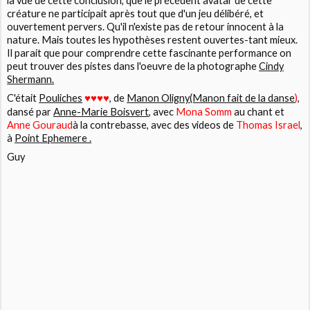
la vue de cette conclusion, que le précédent avatar de cette
créature ne participait après tout que d'un jeu délibéré, et
ouvertement pervers. Qu'il n'existe pas de retour innocent à la
nature. Mais toutes les hypothèses restent ouvertes-tant mieux.
Il parait que pour comprendre cette fascinante performance on
peut trouver des pistes dans l'oeuvre de la photographe
Cindy
Shermann.
C'était
Pouliches
♥
, de
Manon Oligny(Manon fait de la danse
)
,
♥
♥
♥
dansé par
Anne-Marie Boisvert
, avec
Mona Somm
au chant et
Anne Gouraud
à la contrebasse, avec des videos de
Thomas Israel
,
à
Point Ephemere .
Guy