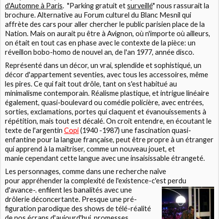
d'Automne à Paris
.
"Parking gratuit et
surveillé
" nous rassurait la
brochure. Alternative au Forum culturel du Blanc Mesnil qui
affrète des cars pour aller chercher le public parisien place de la
Nation. Mais on aurait pu être à Avignon, où n'importe où ailleurs,
on était en tout cas en phase avec le contexte de la pièce: un
réveillon bobo-homo de nouvel an, de l'an 1977, année disco.
Représenté dans un décor, un vrai, splendide et sophistiqué, un
décor d'appartement seventies, avec tous les accessoires, même
les pires. Ce qui fait tout drôle, tant on s'est habitué au
minimalisme contemporain. Réalisme plastique, et intrigue linéaire
également, quasi-boulevard ou comédie policière, avec entrées,
sorties, exclamations, portes qui claquent et évanouissements à
répétition, mais tout est décalé. On croit entendre, en écoutant le
texte de l'argentin
Copi
(1940 -1987) une fascination quasi-
enfantine pour la langue française, peut être propre à un étranger
qui apprend à la maîtriser, comme un nouveau jouet, et
manie cependant cette langue avec une insaisissable étrangeté.
Les personnages, comme dans une recherche naîve
pour appréhender la complexité de l'existence-c'est perdu
d'avance-. enfilent les banalités avec
une
drôlerie déconcertante. Presque une pré-
figuration parodique des shows de télé-réalité
de nos écrans d'aujourd'hui, promesses