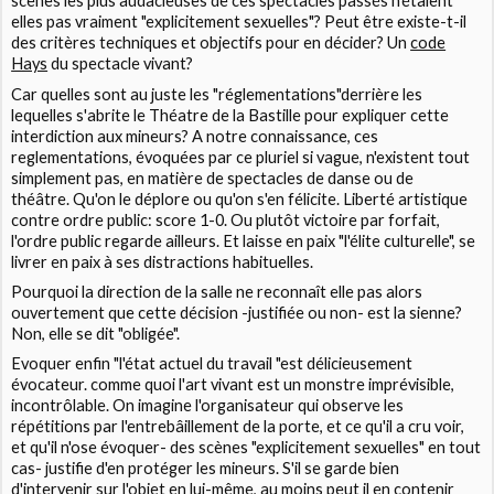
scènes les plus audacieuses de ces spectacles passés n'étaient
elles pas vraiment "
explicitement sexuelles
"? Peut être existe-t-il
des critères techniques et objectifs pour en décider? Un
code
Hays
du spectacle vivant?
Car quelles sont au juste les
"réglementations"
derrière les
lequelles s'abrite le Théatre de la Bastille pour expliquer cette
interdiction aux mineurs? A notre connaissance, ces
reglementations, évoquées par ce pluriel si vague, n'existent tout
simplement pas, en matière de spectacles de danse ou de
théâtre. Qu'on le déplore ou qu'on s'en félicite. Liberté artistique
contre ordre public: score 1-0. Ou plutôt victoire par forfait,
l'ordre public regarde ailleurs. Et laisse en paix "l'élite culturelle", se
livrer en paix à ses distractions habituelles.
Pourquoi la direction de la salle ne reconnaît elle pas alors
ouvertement que cette décision -justifiée ou non- est la sienne?
Non, elle se dit
"obligée".
Evoquer enfin
"l'état actuel du travail "
est délicieusement
évocateur. comme quoi l'art vivant est un monstre imprévisible,
incontrôlable. On imagine l'organisateur qui observe les
répétitions par l'entrebâillement de la porte, et ce qu'il a cru voir,
et qu'il n'ose évoquer- des scènes "
explicitement sexuelles"
en tout
cas- justifie d'en protéger les mineurs. S'il se garde bien
d'intervenir sur l'objet en lui-même, au moins peut il en contenir