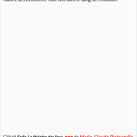
C'était
Sade-Le théatre des fous
,
de
Marie-Claude Pietragalla
♥♥♥