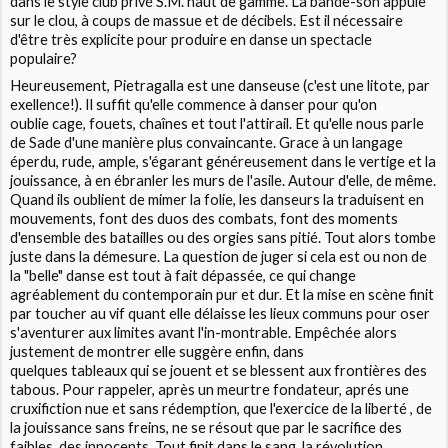
dans le style club privé S.M. haut de gamme. La bande-son appuie
sur le clou, à coups de massue et de décibels. Est il nécessaire
d'être très explicite pour produire en danse un spectacle
populaire?
Heureusement, Pietragalla est une danseuse (c'est une litote, par
exellence!). Il suffit qu'elle commence à danser pour qu'on
oublie cage, fouets, chaînes et tout l'attirail. Et qu'elle nous parle
de Sade d'une manière plus convaincante. Grace à un langage
éperdu, rude, ample, s'égarant généreusement dans le vertige et la
jouissance, à en ébranler les murs de l'asile. Autour d'elle, de même.
Quand ils oublient de mimer la folie, les danseurs la traduisent en
mouvements, font des duos des combats, font des moments
d'ensemble des batailles ou des orgies sans pitié. Tout alors tombe
juste dans la démesure. La question de juger si cela est ou non de
la "belle" danse est tout à fait dépassée, ce qui change
agréablement du contemporain pur et dur. Et la mise en scène finit
par toucher au vif quant elle délaisse les lieux communs pour oser
s'aventurer aux limites avant l'in-montrable. Empêchée alors
justement de montrer elle suggère enfin, dans
quelques tableaux qui se jouent et se blessent aux frontières des
tabous. Pour rappeler, après un meurtre fondateur, aprés une
cruxifiction nue et sans rédemption, que l'exercice de la liberté , de
la jouissance sans freins, ne se résout que par le sacrifice des
faibles, des innocents. Tout finit dans le sang, la révolution.