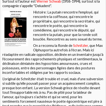
Surtout si l'auteur est
Werner Schwab
(1958-1994), surtout si la
compagnie s'appelle
"Dekadent".
Histoire: La putain rencontre l'employé, qui
rencontre la coiffeuse, qui rencontre le
propriétaire, qui rencontre la secrétaire, qui
rencontre le poète, qui rencontre la
comédienne, qui rencontre le député, qui
rencontre la putain, pour que la ronde soit
bouclée. Rencontres au sens sexuel du terme.
On a reconnu la
Ronde
de
Schnitzle
r
, que
Max
Olphus
porta autrefois à l'écran. Mais ici
réadaptée en radicale opposition. déclinée en un inventaire jusqu'à
l'écoeurement des rapprochements physiques et sentimentaux, la
déclinaison déniaisée des hypocrisies amoureuses, crues et
poisseuses, entre des personnages figées dans des postures
inconfortables et obligées par les rapports sociaux.
L'original de
Schnitzler
était trouble et cruel, mais d'une subversion
si subtile qu'elle pouvait passer pour un acquiescement complice,
presque bon enfant. La version
Schwab
grince de révolte devant
tout l'insupportable mis à nu. Pas de pitié pour la laideur de
l'amour, qui toujours s'achète et qui se vend, pour les
sentiments forcement nauséeux-le poète égocentrique est pire à
tout prendre que le propriétaire libidineux-, nulle tolérance comme