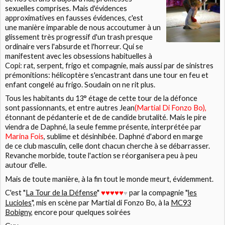
sexuelles comprises. Mais d'évidences
approximatives en fausses évidences, c'est
une manière imparable de nous accoutumer à un
glissement très progressif d'un trash presque
ordinaire vers l'absurde et l'horreur. Qui se
manifestent avec les obsessions habituelles à
Copi: rat, serpent, frigo et compagnie, mais aussi par de sinistres
prémonitions: hélicoptère s'encastrant dans une tour en feu et
enfant congelé au frigo. Soudain on ne rit plus.
Tous les habitants du 13° étage de cette tour de la défonce
sont passionnants, et entre autres Jean
(
Martial Di Fonzo Bo
),
étonnant de pédanterie et de de candide brutalité. Mais le pire
viendra de Daphné, la seule femme présente, interprétée par
Marina Fois
, sublime et désinhibée. Daphné d'abord en marge
de ce club masculin, celle dont chacun cherche à se débarrasser.
Revanche morbide, toute l'action se réorganisera peu à peu
autour d'elle.
Mais de toute manière, à la fin tout le monde meurt, évidemment.
C'est
"
La Tour de la Défense
"
par la compagnie
"
les
♥
♥
♥
♥
♥
♥
Lucioles
", mis en scène par
Martial di Fonzo Bo
, à la
MC93
Bobigny
,
encore pour quelques soirées