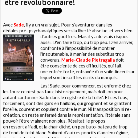
être revolutionnaire!
Avec
Sade
, il y a un vrai sujet. Pour s'aventurer dans les
dédales pré- psychanalytiques vers la liberté absolue, et vers bien
d'autres gouffres. Mais il y a de vrais
risques
aussi. D'en faire trop, ou trop peu. D'en arriver,
confronté à l'impossibilité de montrer
l'insoutenable, à manier des substitus trop
convenus.
Marie-Claude Pietragalla
doit
être consciente de ces difficultés, qui fait
une entrée forte, entravée d'un voile-linceul sur
lequel sont inscrit les écrits du marquis.
Las! Sade, pour commencer, est enfermé chez
les fous: ce n'est pas faux, historiquement, mais doit-on pour
autant cantonner Sade dans le registre de la folie?. Et ces fous,
forcement, sont des gars en haillons, qui grognent et se grattent
l'oreille, courent et copulent contre le mur. Ni transposition ni re-
création, on reste enfermé dans la représentation, littérale sans
pouvoir l'être vraiment non plus. Résultat: le propos
en ressort affadi, et la chair cliché, un peu buto-bateau de trop
de fond de teint blanc. Suivent d'autres poncifs d'ancien régime,