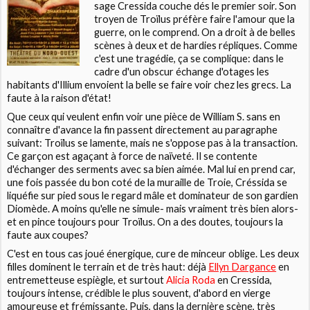
sage
Cressida
couche dés le premier soir. Son
troyen de
Troïlus
préfère faire l'amour que la
guerre, on le comprend. On a droit à de belles
scènes à deux et de hardies répliques. Comme
c'est une tragédie, ça se complique: dans le
cadre d'un obscur échange d'otages les
habitants d'Illium envoient la belle se faire voir chez les grecs. La
faute à la raison d'état!
Que ceux qui veulent enfin voir une pièce de William S. sans en
connaître d'avance la fin passent directement au paragraphe
suivant:
Troïlus
se lamente, mais ne s'oppose pas à la transaction.
Ce garçon est agaçant à force de naïveté. Il se contente
d'échanger des serments avec sa bien aimée. Mal lui en prend car,
une fois passée du bon coté de la muraille de Troie,
Créssida
se
liquéfie sur pied sous le regard mâle et dominateur de son gardien
Diomède
. A moins qu'elle ne simule- mais vraiment très bien alors-
et en pince toujours pour
Troïlus
. On a des doutes, toujours la
faute aux coupes?
C'est en tous cas joué énergique, cure de minceur oblige. Les deux
filles dominent le terrain et de très haut: déjà
Ellyn Dargance
en
entremetteuse espiègle, et surtout
Alicia Roda
en
Cressida
,
toujours intense, crédible le plus souvent, d'abord en vierge
amoureuse et frémissante. Puis, dans la dernière scène, très