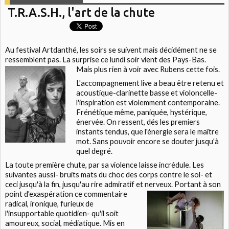
T.R.A.S.H., l'art de la chute
Au
festival Artdanthé
, les soirs se suivent mais décidément ne se
ressemblent pas. La surprise ce lundi soir vient des Pays-
Bas.
Mais plus rien à voir avec Rubens cette fois.
L'accompagnement live a beau être retenu et
acoustique-clarinette basse et violoncelle-
l'inspiration est violemment contemporaine.
Frénétique même, paniquée, hystérique,
énervée. On ressent, dés les premiers
instants tendus, que l'énergie sera le maître
mot. Sans pouvoir encore se douter jusqu'à
quel degré.
La toute première chute, par sa violence laisse incrédule. Les
suivantes aussi- bruits mats du choc des corps contre le sol- et
ceci jusqu'à la fin, jusqu'au rire admiratif et nerveux. Portant à
son
point d'exaspération ce commentaire
radical, ironique, furieux de
l'insupportable quotidien- qu'il soit
amoureux, social, médiatique. Mis en