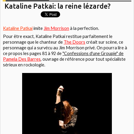
Kataline Patkai: la reine lézarde?
Kataline Patkai
imite
Jim Morrison
à la perfection.
Pour être exact,
Kataline Patkai
restitue parfaitement le
personnage que le chanteur de
The Doors
créait sur scène, ce
personnage qui a survécu au Jim Morrison privé. On pourra lire à
ce propos les pages 81 à 92 de
"Confessions d'une Groupie"
de
Pamela Des Barres
, ouvrage de référence pour tout spécialiste
sérieux en rockologie.