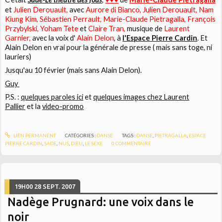
et
Julien Derouault,
avec
Aurore di Bianco, Julien Derouault, Nam
Kiung Kim, Sébastien Perrault, Marie-Claude Pietragalla, François
Przybylski, Yoham Tete
et
Claire Tran,
musique de
Laurent
Garnier,
avec la voix d'
Alain Delon
, à
l'Espace Pierre Cardin
. Et
Alain Delon en vrai pour la générale de presse ( mais sans toge, ni
lauriers)
Jusqu'au 10 février (mais sans Alain Delon).
Guy
P.S. :
quelques paroles ici
et
quelques images chez Laurent
Pallier
et la
video-promo
LIEN PERMANENT
CATÉGORIES :
DANSE
TAGS :
DANSE
,
PIETRAGALLA
,
ESPACE
PIERRE CARDIN
,
SADE
,
NUS
,
DIEU
,
LE SEXE
0
COMMENTAIRE
19H00
28
SEPT. 2007
Nadège Prugnard: une voix dans le
noir