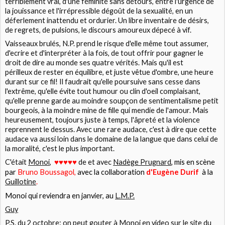
terriblement vrai, d'une féminité sans détours, entre l'urgence de
la jouissance et l'irrépressible dégoût de la sexualité, en un
déferlement inattendu et ordurier. Un libre inventaire de désirs,
de regrets, de pulsions, le discours amoureux dépecé à vif.
Vaisseaux brulés, N.P. prend le risque d'elle même tout assumer,
d'ecrire et d'interpréter à la fois, de tout offrir pour gagner le
droit de dire au monde ses quatre vérités. Mais qu'il est
périlleux de rester en équilibre, et juste vêtue d'ombre, une heure
durant sur ce fil! Il faudrait qu'elle poursuive sans cesse dans
l'extrême, qu'elle évite tout humour ou clin d'oeil complaisant,
qu'elle prenne garde au moindre soupçon de sentimentalisme petit
bourgeois, à la moindre mine de fille qui mendie de l'amour. Mais
heureusement, toujours juste à temps, l'âpreté et la violence
reprennent le dessus. Avec une rare audace, c'est à dire que cette
audace va aussi loin dans le domaine de la langue que dans celui de
la moralité, c'est le plus important.
C'était
Monoi
,
de et avec
Nadège Prugnard
,
mis en scène
♥♥♥♥♥
par
Bruno Boussagol,
avec la collaboration
d'Eugène Durif
à la
Guillotine
.
Monoi
qui reviendra en janvier, au
L.M.P.
Guy
P.S. du 2 octobre: on peut gouter à Monoi en video sur le
site du