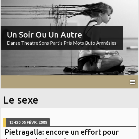
Un Soir Ou Un Autre
Danse Theatre Sons Partis Pris Mots Buto Amnésies
Le sexe
13H20
05
FÉVR. 2008
Pietragalla: encore un effort pour