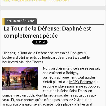
NESLE
,
TRASH
,
NUS
,
WERNER SCHWAB
0
COMMENTAIRE
16H50
08
DÉC. 2006
La Tour de la Défense: Daphné est
completement pétée
Hier soir, la
Tour de la Défense
se dressait à Bobigny. 1
boulevard Lénine, prés du boulevard Jean Jaurès, avant le
boulevard Maurice Thorez.
Non, on plaisantait: cela ne se passait
pas vraiment à Bobigny,
ou géographiquement tout au plus:
c'était plutôt à la
MC93-Bobigny
,
qui
est une enclave parisienne et bobo au
coeur de la Seine Saint Denis, en
compagnie d'un public dont la mixité sociale ne sautait pas aux
yeux. Et, pour preuve qu'on n'était pas dans lez 9-3 pour de
vrai, précisons qu'on avait acheté notre place via le
Festival