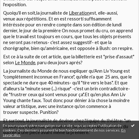
l'exposition.
Quoiqu'il en soit,la journaliste de
Liberation
est, elle-aussi,
venue aux répétitions. Et en est ressorti suffisamment
intéréssée pour en rendre compte dans son édition de lundi
dernier, le jour de la première On nous promet du cru, on apprend
que le travail est toujours en cours, que tous les objets présents
ne seront pas retenus- c'est assez suggestif- et que la
chorégraphe, bien qu'américaine, est opposée à Bush: on respire.
Est ce à la suite de cet article, que la billetterie est
"prise d'assaut
"
selon
Le Monde
, paru deux jours aprés
?
La journaliste du Monde de nous expliquer qu'
Ann Liv Young
est
"complètement inconnue en France"
, qu'elle n'a que 25 ans, que le
spectacle ne dure que 40 minutes- qu'il
"tire vers le bas
". Et que
d'alleurs la "
minute sexe (...) risque"
-c'est un brin contradictoire-
de
"frustrer ceux qui sont venus pour ça".
Et qu'en plus Ann Liv
Young chante faux. Tout donc pour dénier à la chose la moindre
valeur artistique, avec une instance qu'on commence à
trouver suspecte. Punition?
Et surtout, la journaliste de deviner chez l'équipe du théâtre: "
un
En poursuivant votre navigation sur ce site, vous acceptez l'utilisation de
malaise (...) et pas mal de suspicion sur les mauvaises raisons du
cookies. Ces derniers assurent le bon fonctionnement de nos services.
En
succés d'une pièce avant même la première."
savoir plus
.