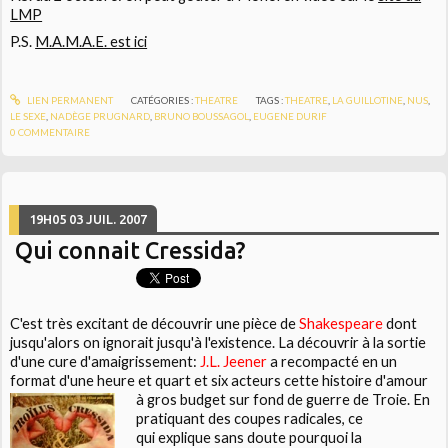
LMP
P.S.
M.A.M.A.E. est ici
LIEN PERMANENT
CATÉGORIES :
THEATRE
TAGS :
THEATRE
,
LA GUILLOTINE
,
NUS
,
LE SEXE
,
NADÈGE PRUGNARD
,
BRUNO BOUSSAGOL
,
EUGENE DURIF
0
COMMENTAIRE
19H05
03
JUIL. 2007
Qui connait Cressida?
C'est très excitant de découvrir une pièce de
Shakespeare
dont
jusqu'alors on ignorait jusqu'à l'existence. La découvrir à la sortie
d'une cure d'amaigrissement:
J.L. Jeener
a recompacté en un
format d'une heure et quart et six acteurs cette
histoire d'amour
à gros budget sur fond de guerre de Troie. En
pratiquant des coupes radicales, ce
qui explique sans doute pourquoi la