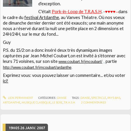
d'exception.
C'était
Pork-in-Loop
de
T.R.A.S.H
. -
dans
♥
♥
♥
♥
--
le cadre du
festival Artdanthe
, au
Vanves
Théatre.
Où nos voeux
de dimanche dernier dernier ont été exaucés; une main anonyme
nous a réservé durant la nuit une petite place en 2 dimensions et
24H/24H, sur le mur du fond...
Guy
P.S. du 15/2:
on a donc inséré deux très dynamiques images
capturées par
Jean Michel Coubart,
on est invité à s'étonner avec
leurs 71 voisines, sur son site
partie
www.coubart.fr/jmcoubart/
,
http://www.coubart.fr/jmcoubart/ardanthe
.
Exprimez vous: vous pouvez laisser un commentaire... et/ou voter
ici!
LIEN PERMANENT
CATÉGORIES :
DANSE
TAGS :
DANSE
,
SPECTACLE
,
PAYS-BAS
,
ARTDANTHE
,
MUSIQUE CLASSIQUE
,
LE SEXE
,
T.R.A.S.H.
2
COMMENTAIRES
19H05
26
JANV. 2007