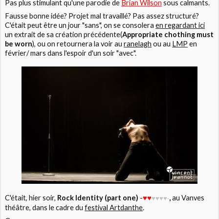
Pas plus stimulant qu'une parodie de
Brian Wilson
sous calmants.
Fausse bonne idée? Projet mal travaillé? Pas assez structuré?
C'était peut être un jour "sans", on se consolera
en regardant ici
un extrait de sa création précédente(
Appropriate chothing must
be worn
), ou on retournera la voir au
ranelagh
ou au
LMP
en
février/ mars dans l'espoir d'un soir "avec".
C'était, hier soir,
Rock Identity (part one)
-
,
au
Vanves
♥
♥
♥
♥
♥
♥-
théâtre,
dans le cadre du
festival Artdanthe
.