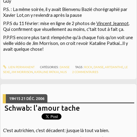
Guy
P.S. : La même soirée, il y avait
Bienvenu Bazié
chorégraphié par
Xavier Lot,
on y reviendra après la pause
P.P.S du 11 février: mise en ligne de 2 photos de
Vincent Jeannot
.
Qui confirment que visuellement au moins, c'tait tout à fait ça.
P.P.P.S encore plus tard: n'empéche qu'à chaque fois qu'on voit une
vieille vidéo de Jim Morrison, on croit revoir Kataline Patkai...Il y
avait quelque chose!
LIEN PERMANENT
CATÉGORIES :
DANSE
TAGS :
ROCK
,
DANSE
,
ARTDANTHE
,
LE
SEXE
,
JIM MORRISON
,
KATALINE PATKAI
,
NUS
2
COMMENTAIRES
19H15
21
DÉC. 2006
Schwab: l'amour tache
C'est autrichien, c'est décadent: jusque là tout va bien.