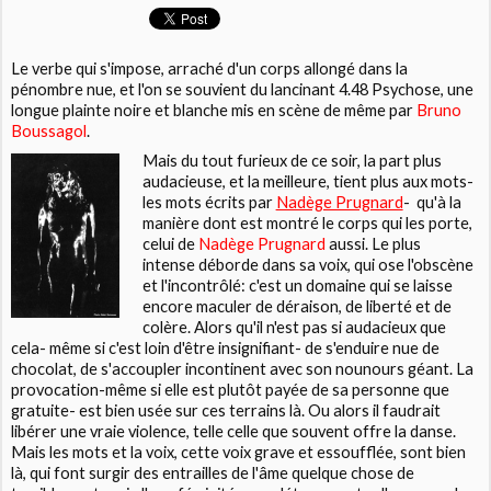
Le verbe qui s'impose, arraché d'un corps allongé dans la
pénombre nue, et l'on se souvient du lancinant
4.48 Psychose
, une
longue plainte noire et blanche mis en scène de même par
Bruno
Boussagol
.
Mais du tout furieux de ce soir, la part plus
audacieuse, et la meilleure, tient plus aux mots-
les mots écrits par
Nadège Prugnard
- qu'à la
manière dont est montré le corps qui les porte,
celui de
Nadège Prugnard
aussi. Le plus
intense déborde dans sa voix, qui ose l'obscène
et l'incontrôlé: c'est un domaine qui se laisse
encore maculer de déraison, de liberté et de
colère. Alors qu'il n'est pas si audacieux que
cela- même si c'est loin d'être insignifiant- de s'enduire nue de
chocolat, de s'accoupler incontinent avec son nounours géant. La
provocation-même si elle est plutôt payée de sa personne que
gratuite- est bien usée sur ces terrains là. Ou alors il faudrait
libérer une vraie violence, telle celle que souvent offre la danse.
Mais les mots et la voix, cette voix grave et essoufflée, sont bien
là, qui font surgir des entrailles de l'âme quelque chose de