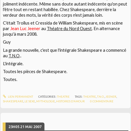
joliment indécente. Même sans doute autant indécente qu'on peut
l'être tout en restant habillée. Chez Shakespeare, derrière la
verdeur des mots, la vérité des corps n'est jamais loin.
C'était
Troïlus et Cressida
de
William Shakespeare
, mis en scène
par
Jean Luc Jeener
au
Théatre du Nord Ouest
. En alternance
jusqu'à mars 2008.
Guy
La grande nouvelle, c'est que l'intégrale
Shakespeare
a commencé
au
T.N.O
..
L'intégrale.
Toutes les pièces de Shakespeare.
Toutes.
LIEN PERMANENT
CATÉGORIES :
THEATRE
TAGS :
THEATRE
,
T.N.O.
,
JEENER
,
SHAKESPEARE
,
LE SEXE
,
MYTHOLOGIE
,
HISTOIRES D'AMOUR
0
COMMENTAIRE
23H05
21
MAI 2007